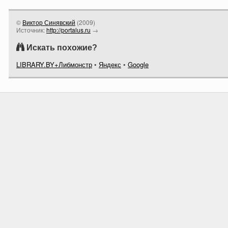
©
Виктор Синявский
(
2009
)
Источник:
http://portalus.ru
→
Искать похожие?
LIBRARY.BY+Либмонстр
•
Яндекс
•
Google