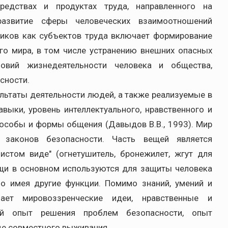
редствах и продуктах труда, направленного на
азвитие сферы человеческих взаимоотношений
ников как субъектов труда включает формирование
о мира, в том числе устранению внешних опасных
ловий жизнедеятельности человека и общества,
сности.
льтаты деятельности людей, а также реализуемые в
авыки, уровень интеллектуального, нравственного и
пособы и формы общения (Давыдов В.В., 1993). Мир
законов безопасности. Часть вещей является
истом виде" (огнетушитель, бронежилет, жгут для
вещи в основном используются для защиты человека
нно имея другие функции. Помимо знаний, умений и
ает мировоззренческие идеи, нравственные и
ьный опыт решения проблем безопасности, опыт
де совместного выживания.