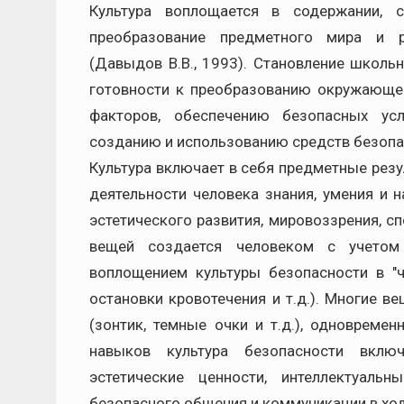
Культура воплощается в содержании, с
преобразование предметного мира и р
(Давыдов В.В., 1993). Становление школь
готовности к преобразованию окружающег
факторов, обеспечению безопасных ус
созданию и использованию средств безопа
Культура включает в себя предметные резу
деятельности человека знания, умения и н
эстетического развития, мировоззрения, с
вещей создается человеком с учетом 
воплощением культуры безопасности в "ч
остановки кровотечения и т.д.). Многие 
(зонтик, темные очки и т.д.), одновреме
навыков культура безопасности включ
эстетические ценности, интеллектуал
безопасного общения и коммуникации в хо