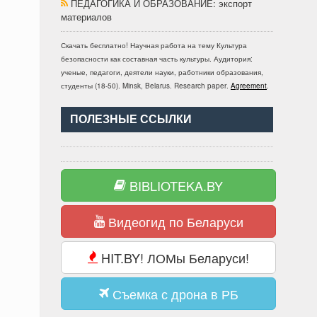
ПЕДАГОГИКА И ОБРАЗОВАНИЕ
: экспорт
материалов
Скачать бесплатно!
Научная работа
на тему Культура
безопасности как составная часть культуры
. Аудитория:
ученые, педагоги, деятели науки, работники образования,
студенты
(
18-50
).
Minsk, Belarus
.
Research paper
.
Agreement
.
ПОЛЕЗНЫЕ ССЫЛКИ
BIBLIOTEKA.BY
Видеогид по Беларуси
HIT.BY! ЛОМы Беларуси!
Съемка с дрона в РБ