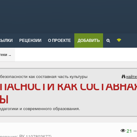
СЫЛКИ
РЕЦЕНЗИИ
О ПРОЕКТЕ
ДОБАВИТЬ
теки
→
 безопасности как составная часть культуры
найти
ОПАСНОСТИ КАК СОСТАВНА
РЫ
едагогики и современного образования.
21
за
рования: BY-1107802677)