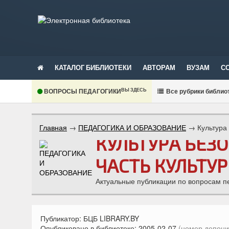
КАТАЛОГ БИБЛИОТЕКИ
АВТОРАМ
ВУЗАМ
С
ВЫ ЗДЕСЬ
ВОПРОСЫ ПЕДАГОГИКИ
В
се рубрики библио
Главная
→
ПЕДАГОГИКА И ОБРАЗОВАНИЕ
→
Культура
КУЛЬТУРА БЕЗ
ЧАСТЬ КУЛЬТУ
Актуальные публикации по вопросам п
Публикатор:
БЦБ LIBRARY.BY
Опубликовано в библиотеке:
2005-02-07
(номер депони