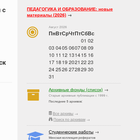
ПЕДАГОГИКА И ОБРАЗОВАНИЕ: новые
 с
материалы (2026)
→
Август 2026
Пн
Вт
Ср
Чт
Пт
Сб
Вс
01
02
03
04
05
06
07
08
09
10
11
12
13
14
15
16
17
18
19
20
21
22
23
ск
24
25
26
27
28
29
30
31
Архивные фонды (список)
→
Старые архивные публикации с 1999 г.
Последние 5 архивов:
Все архивы
→
Поиск по архивам
→
Студенческие работы
→
Минская коллекция рефератов