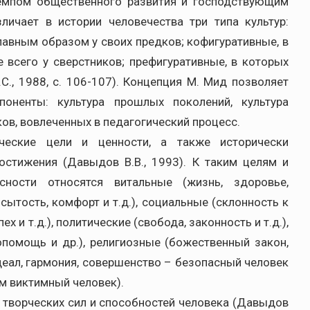
емпом общественного развития и господствующим
личает в истории человечества три типа культур:
лавным образом у своих предков; кофигуративные, в
 всего у сверстников; префигуративные, в которых
С., 1988, с. 106-107). Концепция М. Мид позволяет
поненты: культура прошлых поколений, культура
ов, вовлеченных в педагогический процесс.
ческие цели и ценности, а также исторически
стижения (Давыдов В.В., 1993). К таким целям и
сности относятся витальные (жизнь, здоровье,
 сытость, комфорт и т.д.), социальные (склонность к
х и т.д.), политические (свобода, законность и т.д.),
опомощь и др.), религиозные (божественный закон,
(идеал, гармония, совершенство – безопасный человек
ем виктимный человек).
 творческих сил и способностей человека (Давыдов