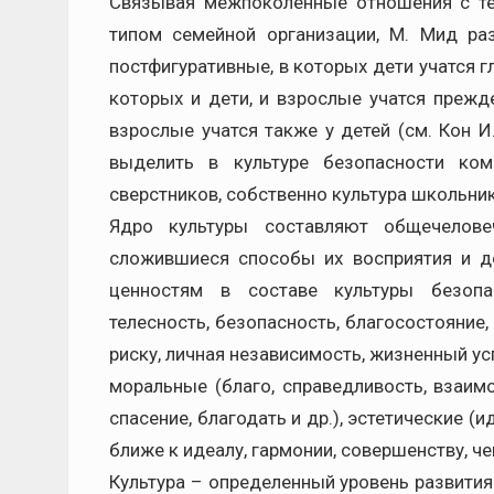
Связывая межпоколенные отношения с т
типом семейной организации, М. Мид раз
постфигуративные, в которых дети учатся г
которых и дети, и взрослые учатся прежде
взрослые учатся также у детей (см. Кон И.
выделить в культуре безопасности ком
сверстников, собственно культура школьник
Ядро культуры составляют общечелове
сложившиеся способы их восприятия и до
ценностям в составе культуры безопа
телесность, безопасность, благосостояние,
риску, личная независимость, жизненный успе
моральные (благо, справедливость, взаим
спасение, благодать и др.), эстетические 
ближе к идеалу, гармонии, совершенству, ч
Культура – определенный уровень развития