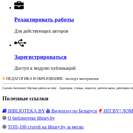
Редактировать работы
Для действующих авторов
Зарегистрироваться
Доступ к модулю публикаций
ПЕДАГОГИКА И ОБРАЗОВАНИЕ
: экспорт материалов
Скачать бесплатно!
Научная работа
на тему
. Аудитория:
ученые, педагоги, деятели науки, работники о
Полезные ссылки
BIBLIOTEKA.BY
Видеогид по Беларуси
HIT.BY! ЛОМы
О библиотеке library.by
ТОП-100 статей на library.by за месяц