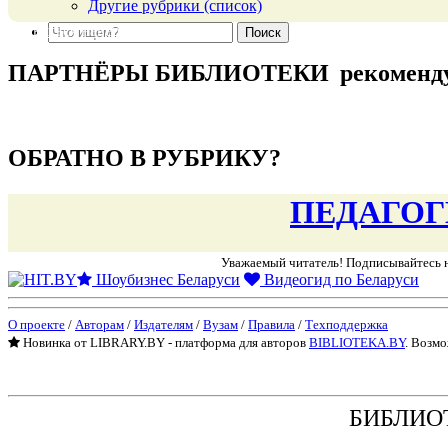
Другие рубрики (список)
подняться наверх ↑
ПАРТНЁРЫ БИБЛИОТЕКИ
рекоменд
подняться наверх ↑
ОБРАТНО В РУБРИКУ?
ПЕДАГОГ
Уважаемый читатель! Подписывайтесь
Шоубизнес Беларуси
Видеогид по Беларуси
О проекте
/
Авторам
/
Издателям
/
Вузам
/
Правила
/
Техподдержка
Новинка от LIBRARY.BY - платформа для авторов
BIBLIOTEKA.BY
. Возмо
БИБЛИО