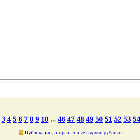
3
4
5
6
7
8
9
10
...
46
47
48
49
50
51
52
53
5
Публикации, отправленные в архив рубрики