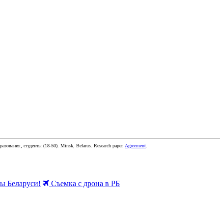
бразования, студенты
(
18-50
).
Minsk, Belarus
.
Research paper
.
Agreement
.
 Беларуси!
Съемка с дрона в РБ