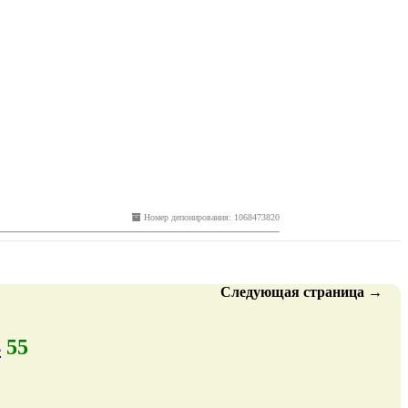
Номер депонирования: 1068473820
Следующая
страница
→
4
55