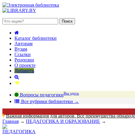
 августа 2026, суббота
Каталог библиотеки
Авторам
Вузам
Ссылки
Рецензии
О проекте
Добавить
Вы здесь
Вопросы педагогики
В
се рубрики библиотеки
→
Важная информация для авторов. Все преимущества обнарод
Главная
→
ПЕДАГОГИКА И ОБРАЗОВАНИЕ
→