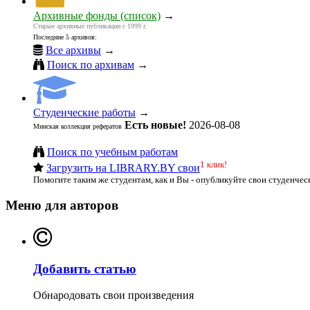
Архивные фонды (список)
→
Старые архивные публикации с 1999 г.
Последние 5 архивов:
Все архивы
→
Поиск по архивам
→
Студенческие работы
→
Есть новые!
2026-08-08
Минская коллекция рефератов
Поиск по учебным работам
1 клик!
Загрузить на LIBRARY.BY свои
Помогите таким же студентам, как и Вы - опубликуйте свои студенчес
Меню для авторов
Добавить статью
Обнародовать свои произведения