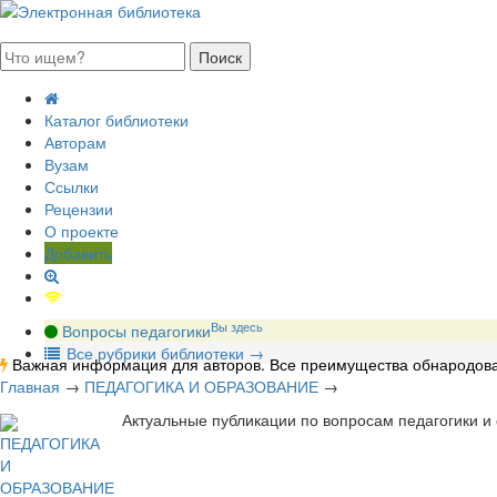
августа 2026, пятница
Каталог библиотеки
Авторам
Вузам
Ссылки
Рецензии
О проекте
Добавить
Вы здесь
Вопросы педагогики
В
се рубрики библиотеки
→
Важная информация для авторов. Все преимущества обнародова
Главная
→
ПЕДАГОГИКА И ОБРАЗОВАНИЕ
→
Актуальные публикации по вопросам педагогики и