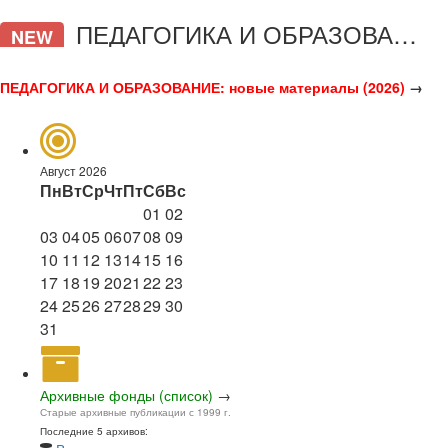
ПЕДАГОГИКА И ОБРАЗОВАНИЕ
NEW
ПЕДАГОГИКА И ОБРАЗОВАНИЕ: новые материалы (2026)
→
Август 2026
Пн
Вт
Ср
Чт
Пт
Сб
Вс
01
02
03
04
05
06
07
08
09
10
11
12
13
14
15
16
17
18
19
20
21
22
23
24
25
26
27
28
29
30
31
Архивные фонды (список)
→
Старые архивные публикации с 1999 г.
Последние 5 архивов: