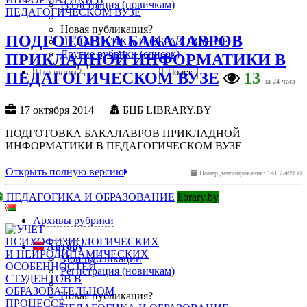
Регистрация (новичкам)
Новая публикация?
ПОДГОТОВКА БАКАЛАВРОВ
ПЕДАГОГИКА И ОБРАЗОВАНИЕ
Другие рубрики (список)
ПРИКЛАДНОЙ ИНФОРМАТИКИ В
ПЕДАГОГИЧЕСКОМ ВУЗЕ
13
за 24 часа
17 октября 2014
БЦБ LIBRARY.BY
ПОДГОТОВКА БАКАЛАВРОВ ПРИКЛАДНОЙ
ИНФОРМАТИКИ В ПЕДАГОГИЧЕСКОМ ВУЗЕ
Открыть полную версию
Номер депонирования: 1413548930
ПЕДАГОГИКА И ОБРАЗОВАНИЕ
library.by
Архивы рубрики
Автору
Мои публикации
Регистрация (новичкам)
Новая публикация?