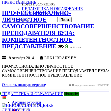
Новая публикация?
ПЕДАГОГИКА И ОБРАЗОВАНИЕ
ПРОФЕССИОНАЛЬНО-
Другие рубрики (список)
ЛИЧНОСТНОЕ
САМОСОВЕРШЕНСТВОВАНИЕ
ПРЕПОДАВАТЕЛЯ ВУЗА:
КОМПЕТЕНТНОСТНОЕ
ПРЕДСТАВЛЕНИЕ
9
за 24 часа
18 октября 2014
БЦБ LIBRARY.BY
ПРОФЕССИОНАЛЬНО-ЛИЧНОСТНОЕ
САМОСОВЕРШЕНСТВОВАНИЕ ПРЕПОДАВАТЕЛЯ ВУЗА:
КОМПЕТЕНТНОСТНОЕ ПРЕДСТАВЛЕНИЕ
Открыть полную версию
Номер депонирования: 1413660746
ПЕДАГОГИКА И ОБРАЗОВАНИЕ
library.by
Архивы рубрики