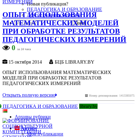
Новая публикация?
ПЕДАГОГИКА И ОБРАЗОВАНИЕ
ОПЫТ ИСПОЛЬЗОВАНИЯ
Другие рубрики (список)
МАТЕМАТИЧЕСКИХ МОДЕЛЕЙ
ПРИ ОБРАБОТКЕ РЕЗУЛЬТАТОВ
ПЕДАГОГИЧЕСКИХ ИЗМЕРЕНИЙ
0
за 24 часа
15 октября 2014
БЦБ LIBRARY.BY
ОПЫТ ИСПОЛЬЗОВАНИЯ МАТЕМАТИЧЕСКИХ
МОДЕЛЕЙ ПРИ ОБРАБОТКЕ РЕЗУЛЬТАТОВ
ПЕДАГОГИЧЕСКИХ ИЗМЕРЕНИЙ
Открыть полную версию
Номер депонирования: 1413385075
ПЕДАГОГИКА И ОБРАЗОВАНИЕ
library.by
Архивы рубрики
Автору
Мои публикации