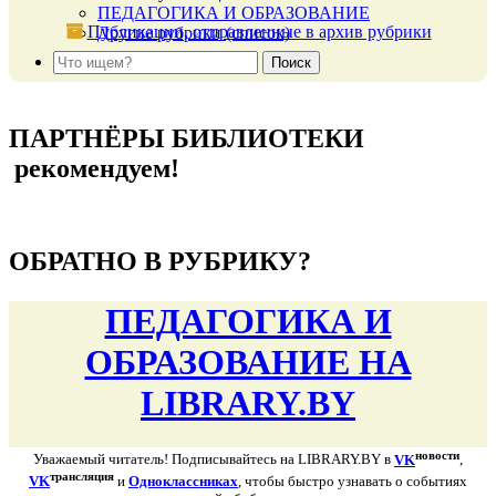
ПЕДАГОГИКА И ОБРАЗОВАНИЕ
Публикации, отправленные в архив рубрики
Другие рубрики (список)
подняться наверх ↑
ПАРТНЁРЫ БИБЛИОТЕКИ
рекомендуем!
подняться наверх ↑
ОБРАТНО В РУБРИКУ?
ПЕДАГОГИКА И
ОБРАЗОВАНИЕ НА
LIBRARY.BY
новости
Уважаемый читатель! Подписывайтесь на LIBRARY.BY в
VK
,
трансляция
VK
и
Одноклассниках
, чтобы быстро узнавать о событиях