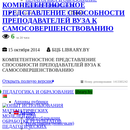
КОМПЕТЕНТНОСТНОЕ
Другие рубрики (список)
ПРЕДСТАВЛЕНИЕ СПОСОБНОСТИ
ПРЕПОДАВАТЕЛЕЙ ВУЗА К
САМОСОВЕРШЕНСТВОВАНИЮ
6
за 24 часа
15 октября 2014
БЦБ LIBRARY.BY
КОМПЕТЕНТНОСТНОЕ ПРЕДСТАВЛЕНИЕ
СПОСОБНОСТИ ПРЕПОДАВАТЕЛЕЙ ВУЗА К
САМОСОВЕРШЕНСТВОВАНИЮ
Открыть полную версию
Номер депонирования: 1413385242
ПЕДАГОГИКА И ОБРАЗОВАНИЕ
library.by
Архивы рубрики
Автору
Мои публикации
Регистрация (новичкам)