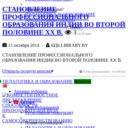
СТАНОВЛЕНИЕ
Новая публикация?
ПЕДАГОГИКА И ОБРАЗОВАНИЕ
ПРОФЕССИОНАЛЬНОГО
Другие рубрики (список)
ОБРАЗОВАНИЯ ИНДИИ ВО ВТОРОЙ
ПОЛОВИНЕ XX В.
3
за 24 часа
15 октября 2014
БЦБ LIBRARY.BY
СТАНОВЛЕНИЕ ПРОФЕССИОНАЛЬНОГО
ОБРАЗОВАНИЯ ИНДИИ ВО ВТОРОЙ ПОЛОВИНЕ XX В.
Открыть полную версию
Номер депонирования: 1413385381
ПЕДАГОГИКА И ОБРАЗОВАНИЕ
library.by
Архивы рубрики
Автору
Мои публикации
Регистрация (новичкам)
Новая публикация?
ПЕДАГОГИКА И ОБРАЗОВАНИЕ