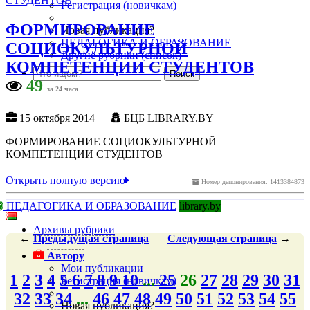
Регистрация (новичкам)
ФОРМИРОВАНИЕ
Новая публикация?
ПЕДАГОГИКА И ОБРАЗОВАНИЕ
СОЦИОКУЛЬТУРНОЙ
Другие рубрики (список)
КОМПЕТЕНЦИИ СТУДЕНТОВ
49
за 24 часа
15 октября 2014
БЦБ LIBRARY.BY
ФОРМИРОВАНИЕ СОЦИОКУЛЬТУРНОЙ
КОМПЕТЕНЦИИ СТУДЕНТОВ
Открыть полную версию
Номер депонирования: 1413384873
ПЕДАГОГИКА И ОБРАЗОВАНИЕ
library.by
Архивы рубрики
←
Предыдущая
страница
Следующая
страница
→
Автору
Мои публикации
1
2
3
4
5
6
7
8
9
10
...
25
26
27
28
29
30
31
Регистрация (новичкам)
32
33
34
...
46
47
48
49
50
51
52
53
54
55
Новая публикация?