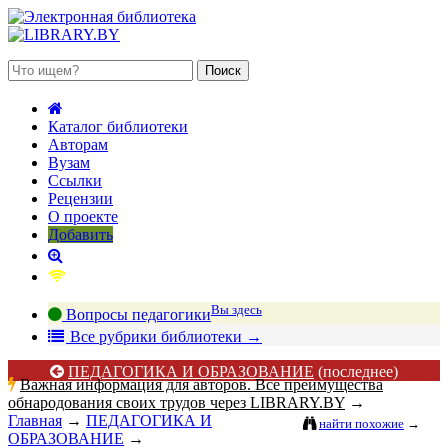
 августа 2026, воскресенье
Каталог библиотеки
Авторам
Вузам
Ссылки
Рецензии
О проекте
Добавить
Вы здесь
Вопросы педагогики
В
се рубрики библиотеки
→
ПЕДАГОГИКА И ОБРАЗОВАНИЕ
(последнее)
Важная информация для авторов. Все преимущества
обнародования своих трудов через LIBRARY.BY
→
Главная
→
ПЕДАГОГИКА И
найти похожие
→
ОБРАЗОВАНИЕ
→