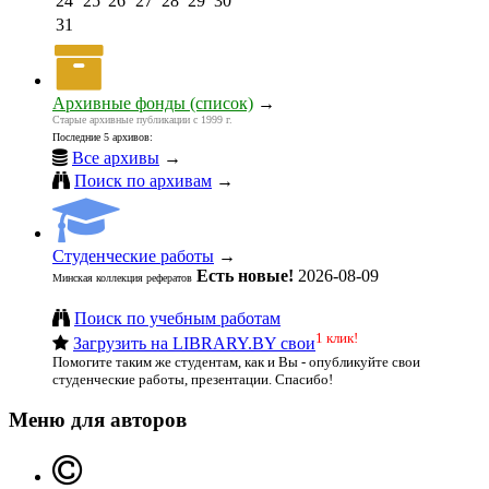
24
25
26
27
28
29
30
31
Архивные фонды (список)
→
Старые архивные публикации с 1999 г.
Последние 5 архивов:
Все архивы
→
Поиск по архивам
→
Студенческие работы
→
Есть новые!
2026-08-09
Минская коллекция рефератов
Поиск по учебным работам
1 клик!
Загрузить на LIBRARY.BY свои
Помогите таким же студентам, как и Вы - опубликуйте свои
студенческие работы, презентации. Спасибо!
Меню для авторов