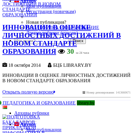
Автору
Мои публикации
Регистрация (новичкам)
Новая публикация?
ИННОВАЦИИ В ОЦЕНКЕ
ПЕДАГОГИКА И ОБРАЗОВАНИЕ
Другие рубрики (список)
ЛИЧНОСТНЫХ ДОСТИЖЕНИЙ В
НОВОМ СТАНДАРТЕ
ОБРАЗОВАНИЯ
30
за 24 часа
18 октября 2014
БЦБ LIBRARY.BY
ИННОВАЦИИ В ОЦЕНКЕ ЛИЧНОСТНЫХ ДОСТИЖЕНИЙ
В НОВОМ СТАНДАРТЕ ОБРАЗОВАНИЯ
Открыть полную версию
Номер депонирования: 1413660671
ПЕДАГОГИКА И ОБРАЗОВАНИЕ
library.by
Архивы рубрики
Автору
Мои публикации