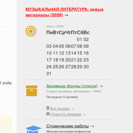
МУЗЫКАЛЬНАЯ ЛИТЕРАТУРА: новые
материалы (2026)
→
Август 2026
Пн
Вт
Ср
Чт
Пт
Сб
Вс
01
02
03
04
05
06
07
08
09
10
11
12
13
14
15
16
17
18
19
20
21
22
23
24
25
26
27
28
29
30
31
6 года
Архивные фонды (список)
→
Старые архивные публикации с 1999 г.
Последние 5 архивов:
Все архивы
→
Поиск по архивам
→
Студенческие работы
→
Минская коллекция рефератов