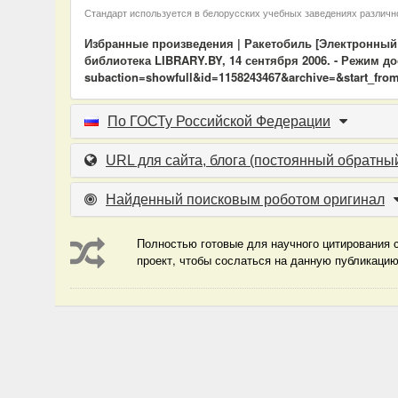
Стандарт используется в белорусских учебных заведениях различно
Избранные произведения | Ракетобиль [Электронный 
библиотека LIBRARY.BY, 14 сентября 2006. - Режим дост
subaction=showfull&id=1158243467&archive=&start_from
По ГОСТу Российской Федерации
URL для сайта, блога
(постоянный обратный
Найденный поисковым роботом оригинал
Полностью готовые для научного цитирования с
проект, чтобы сослаться на данную публикаци