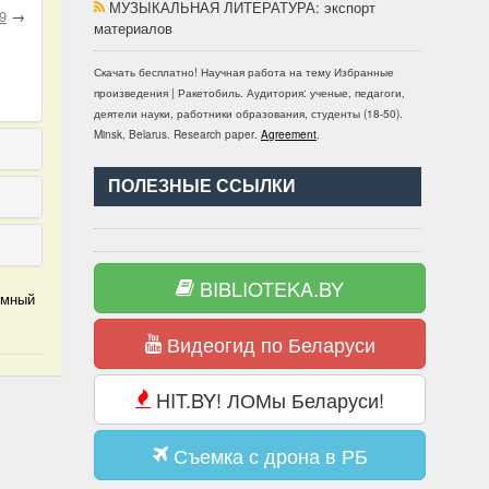
МУЗЫКАЛЬНАЯ ЛИТЕРАТУРА
: экспорт
9
→
материалов
Скачать бесплатно!
Научная работа
на тему Избранные
произведения | Ракетобиль
. Аудитория:
ученые, педагоги,
деятели науки, работники образования, студенты
(
18-50
).
Minsk, Belarus
.
Research paper
.
Agreement
.
ПОЛЕЗНЫЕ ССЫЛКИ
BIBLIOTEKA.BY
омный
Видеогид по Беларуси
HIT.BY! ЛОМы Беларуси!
Съемка с дрона в РБ