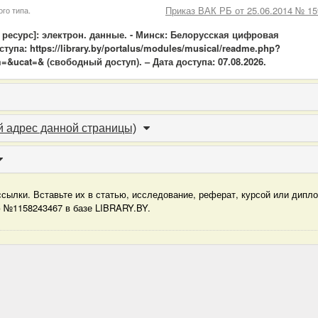
Приказ ВАК РБ от 25.06.2014 № 15
го типа.
ресурс]: электрон. данные. - Минск: Белорусская цифровая
упа: https://library.by/portalus/modules/musical/readme.php?
=&ucat=& (свободный доступ). – Дата доступа: 07.08.2026.
 адрес данной страницы)
сылки. Вставьте их в статью, исследование, реферат, курсой или дипл
ю №1158243467 в базе LIBRARY.BY.