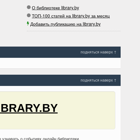
О библиотеке library.by
ТОП-100 статей на library.by за месяц
Добавить публикацию на library.by
подняться наверх ↑
подняться наверх ↑
IBRARY.BY
о узнавать о событиях онлайн библиотеки.