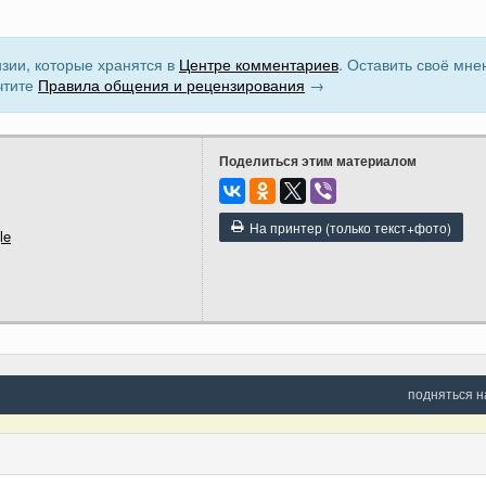
зии, которые хранятся в
Центре комментариев
. Оставить своё мне
чтите
Правила общения и рецензирования
→
Поделиться этим материалом
На принтер (только текст+фото)
le
подняться н