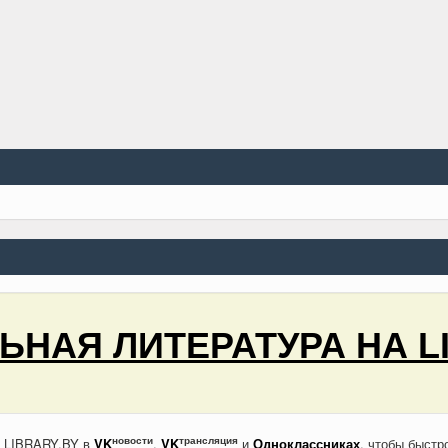
НАЯ ЛИТЕРАТУРА НА L
новости
трансляция
а LIBRARY.BY в
VK
,
VK
и
Одноклассниках
, чтобы быстр