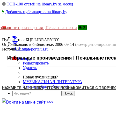
ТОП-100 статей на library.by за месяц
Добавить публикацию на library.by
збранные произведения | Печальные песни
21
Публикатор:
БЦБ LIBRARY.BY
Опубликовано в библиотеке:
2006-09-14
(номер депонирования
Печать
Источник:
http://portalus.ru
→
Избранные произведения | Печальные пес
Автору
Редактировать
Удалить
Новая публикация?
МУЗЫКАЛЬНАЯ ЛИТЕРАТУРА
Другие рубрики (список)
НАЖМИТЕ НА КНОПКУ, ЧТОБЫ ПОЗНАКОМИТЬСЯ С ТВОРЧЕ