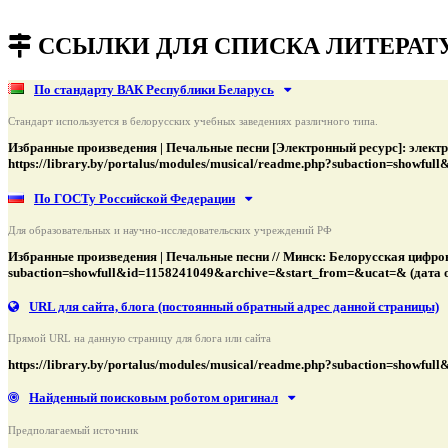
подняться наверх ↑
ССЫЛКИ ДЛЯ СПИСКА ЛИТЕРАТ
По стандарту ВАК Республики Беларусь
Стандарт используется в белорусских учебных заведениях различного типа.
Избранные произведения | Печальные песни [Электронный ресурс]: электр
https://library.by/portalus/modules/musical/readme.php?subaction=showfu
По ГОСТу Российской Федерации
Для образовательных и научно-исследовательских учреждений РФ
Избранные произведения | Печальные песни // Минск: Белорусская цифрова
subaction=showfull&id=1158241049&archive=&start_from=&ucat=& (дата о
URL для сайта, блога
(постоянный обратный адрес данной страницы)
Прямой URL на данную страницу для блога или сайта
https://library.by/portalus/modules/musical/readme.php?subaction=show
Найденный поисковым роботом оригинал
Предполагаемый источник