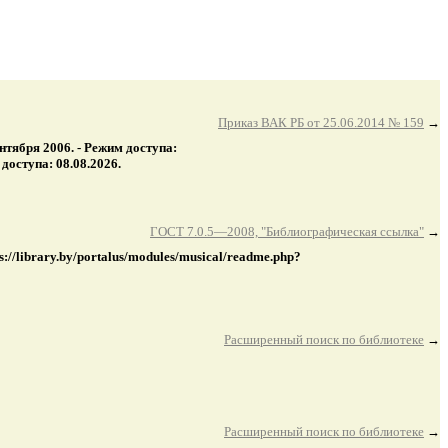
Приказ ВАК РБ от 25.06.2014 № 159
→
тября 2006. - Режим доступа:
доступа: 08.08.2026.
ГОСТ 7.0.5—2008, "Библиографическая ссылка"
→
//library.by/portalus/modules/musical/readme.php?
Расширенный поиск по библиотеке
→
Расширенный поиск по библиотеке
→