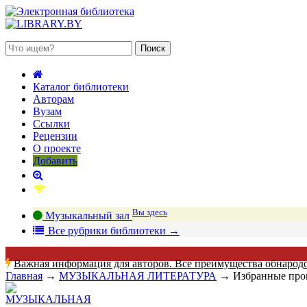
 августа 2026, суббота
Каталог библиотеки
Авторам
Вузам
Ссылки
Рецензии
О проекте
Добавить
Вы здесь
Музыкальный зал
В
се рубрики библиотеки
→
Важная информация для авторов. Все преимущества обнарод
Главная
→
МУЗЫКАЛЬНАЯ ЛИТЕРАТУРА
→
Избранные прои