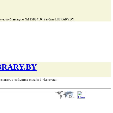
данную публикацию №1158241049 в базе LIBRARY.BY.
BRARY.BY
узнавать о событиях онлайн библиотеки.