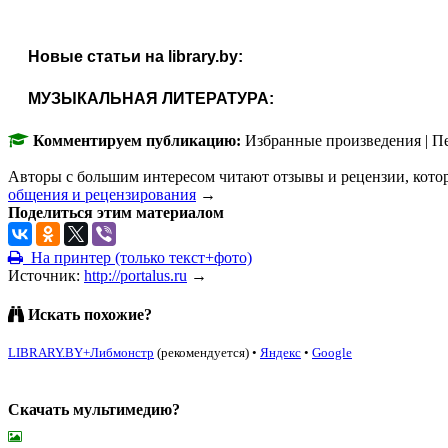
Новые статьи на library.by:
МУЗЫКАЛЬНАЯ ЛИТЕРАТУРА:
Комментируем публикацию:
Избранные произведения | П
Авторы с большим интересом читают отзывы и рецензии, кото
общения и рецензирования
→
Поделиться этим материалом
На принтер (только текст+фото)
Источник:
http://portalus.ru
→
Искать похожие?
LIBRARY.BY+Либмонстр
(рекомендуется)
•
Яндекс
•
Google
Скачать мультимедию?