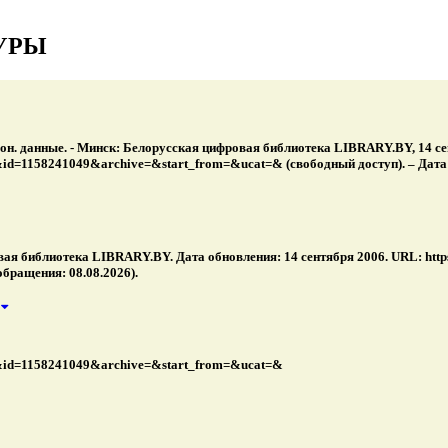
УРЫ
он. данные. - Минск: Белорусская цифровая библиотека LIBRARY.BY, 14 сен
ll&id=1158241049&archive=&start_from=&ucat=& (свободный доступ). – Дата 
я библиотека LIBRARY.BY. Дата обновления: 14 сентября 2006. URL: https:
бращения: 08.08.2026).
full&id=1158241049&archive=&start_from=&ucat=&