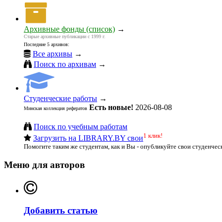
Архивные фонды (список)
→
Старые архивные публикации с 1999 г.
Последние 5 архивов:
Все архивы
→
Поиск по архивам
→
Студенческие работы
→
Есть новые!
2026-08-08
Минская коллекция рефератов
Поиск по учебным работам
1 клик!
Загрузить на LIBRARY.BY свои
Помогите таким же студентам, как и Вы - опубликуйте свои студенчес
Меню для авторов
Добавить статью