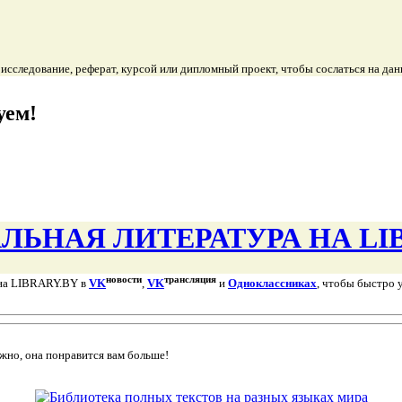
, исследование, реферат, курсой или дипломный проект, чтобы сослаться на 
уем!
ЬНАЯ ЛИТЕРАТУРА НА LI
новости
трансляция
 на LIBRARY.BY в
VK
,
VK
и
Одноклассниках
, чтобы быстро 
жно, она понравится вам больше!