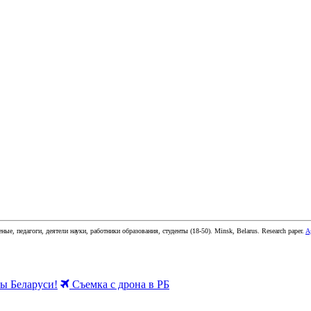
еные, педагоги, деятели науки, работники образования, студенты
(
18-50
).
Minsk, Belarus
.
Research paper
.
A
 Беларуси!
Съемка с дрона в РБ