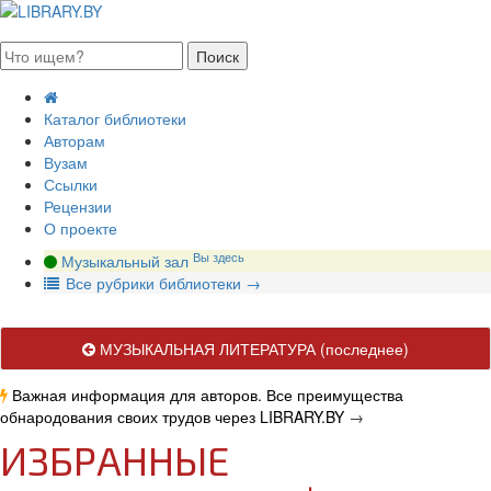
августа 2026, суббота
Каталог библиотеки
Авторам
Вузам
Ссылки
Рецензии
О проекте
Вы здесь
Музыкальный зал
В
се рубрики библиотеки
→
МУЗЫКАЛЬНАЯ ЛИТЕРАТУРА
(последнее)
Важная информация для авторов. Все преимущества
обнародования своих трудов через LIBRARY.BY
→
ИЗБРАННЫЕ