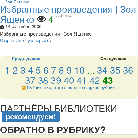
Избранные произведения | Зоя
Ященко
4
за 24 часа
14 сентября 2006
Избранные произведения | Зоя Ященко
Открыть полную версию
←
Предыдущая
Следующая
→
1
2
3
4
5
6
7
8
9
10
...
34
35
36
37
38
39
40
41
42
43
Публикации, отправленные в архив рубрики
подняться наверх ↑
ПАРТНЁРЫ БИБЛИОТЕКИ
рекомендуем!
подняться наверх ↑
ОБРАТНО В РУБРИКУ?