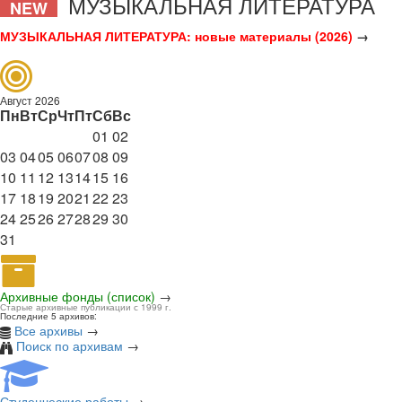
МУЗЫКАЛЬНАЯ ЛИТЕРАТУРА
NEW
МУЗЫКАЛЬНАЯ ЛИТЕРАТУРА: новые материалы (2026)
→
Август 2026
Пн
Вт
Ср
Чт
Пт
Сб
Вс
01
02
03
04
05
06
07
08
09
10
11
12
13
14
15
16
17
18
19
20
21
22
23
24
25
26
27
28
29
30
31
Архивные фонды (список)
→
Старые архивные публикации с 1999 г.
Последние 5 архивов:
Все архивы
→
Поиск по архивам
→
Студенческие работы
→