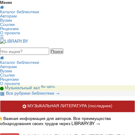
Меню
Каталог библиотеки
Авторам
Вузам
Ссылки
Рецензии
О проекте
☰
августа 2026, пятница
Каталог библиотеки
Авторам
Вузам
Ссылки
Рецензии
О проекте
Вы здесь
Музыкальный зал
В
се рубрики библиотеки
→
МУЗЫКАЛЬНАЯ ЛИТЕРАТУРА
(последнее)
Важная информация для авторов. Все преимущества
обнародования своих трудов через LIBRARY.BY
→
Актуальные публикации по вопросам музыкального искусства.