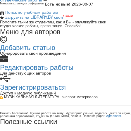
Есть новые!
2026-08-07
Минская коллекция рефератов
Поиск по учебным работам
1 клик!
Загрузить на LIBRARY.BY свои
Помогите таким же студентам, как и Вы - опубликуйте свои
студенческие работы, презентации. Спасибо!
Меню для авторов
Добавить статью
Обнародовать свои произведения
Редактировать работы
Для действующих авторов
Зарегистрироваться
Доступ к модулю публикаций
МУЗЫКАЛЬНАЯ ЛИТЕРАТУРА
: экспорт материалов
Скачать бесплатно!
Научная работа
на тему
. Аудитория:
ученые, педагоги, деятели науки,
работники образования, студенты
(
18-50
).
Minsk, Belarus
.
Research paper
.
Agreement
.
Полезные ссылки