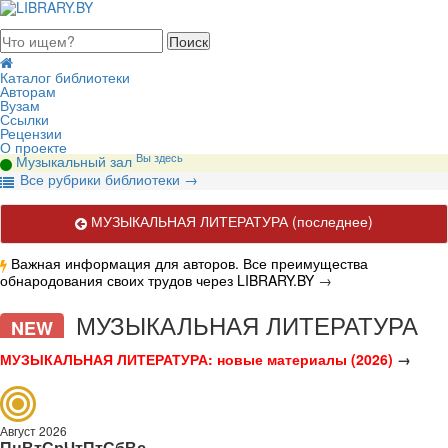
августа 2026, воскресенье
Каталог библиотеки
Авторам
Вузам
Ссылки
Рецензии
О проекте
Вы здесь
Музыкальный зал
В
се рубрики библиотеки
→
МУЗЫКАЛЬНАЯ ЛИТЕРАТУРА
(последнее)
Важная информация для авторов. Все преимущества
обнародования своих трудов через LIBRARY.BY
→
Актуальные публикации по вопросам музыкального искусства.
МУЗЫКАЛЬНАЯ ЛИТЕРАТУРА
NEW
МУЗЫКАЛЬНАЯ ЛИТЕРАТУРА: новые материалы (2026)
→
Август 2026
Пн
Вт
Ср
Чт
Пт
Сб
Вс