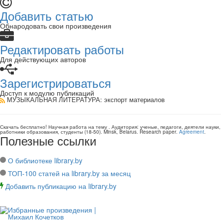
Добавить статью
Обнародовать свои произведения
Редактировать работы
Для действующих авторов
Зарегистрироваться
Доступ к модулю публикаций
МУЗЫКАЛЬНАЯ ЛИТЕРАТУРА
: экспорт материалов
Скачать бесплатно!
Научная работа
на тему
. Аудитория:
ученые, педагоги, деятели науки,
работники образования, студенты
(
18-50
).
Minsk, Belarus
.
Research paper
.
Agreement
.
Полезные ссылки
О библиотеке library.by
ТОП-100 статей на library.by за месяц
Добавить публикацию на library.by