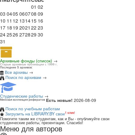
01
02
03
04
05
06
07
08
09
10
11
12
13
14
15
16
17
18
19
20
21
22
23
24
25
26
27
28
29
30
31
Архивные фонды (список)
→
Старые архивные публикации с 1999 г.
Последние 5 архивов:
Все архивы
→
Поиск по архивам
→
Студенческие работы
→
Есть новые!
2026-08-09
Минская коллекция рефератов
Поиск по учебным работам
1 клик!
Загрузить на LIBRARY.BY свои
Помогите таким же студентам, как и Вы - опубликуйте свои
студенческие работы, презентации. Спасибо!
Меню для авторов