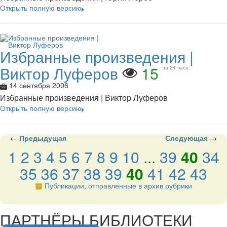
Открыть полную версию
Избранные произведения |
Виктор Луферов
15
за 24 часа
14 сентября 2006
Избранные произведения | Виктор Луферов
Открыть полную версию
←
Предыдущая
Следующая
→
1
2
3
4
5
6
7
8
9
10
...
39
40
34
35
36
37
38
39
40
41
42
43
Публикации, отправленные в архив рубрики
подняться наверх ↑
ПАРТНЁРЫ БИБЛИОТЕКИ