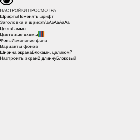
НАСТРОЙКИ ПРОСМОТРА
Шрифты
Поменять шрифт
Заголовки и шрифт
Aa
Aa
Aa
Aa
Aa
Цвета
Гаммы
Цветовые схемы
Фоны
Изменение фона
Варианты фонов
Ширина экрана
Блоками, целиком?
Настроить экран
В длинну
Блоковый