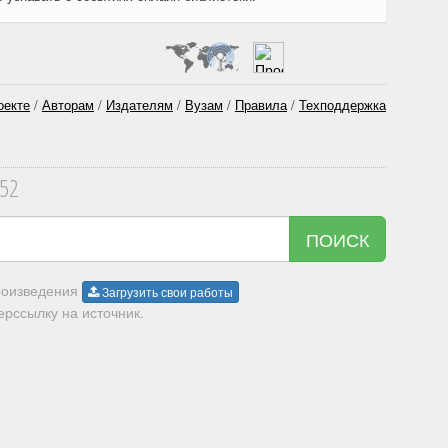
оекте
/
Авторам
/
Издателям
/
Вузам
/
Правила
/
Техподдержка
352
ПОИСК
произведения
Загрузить свои работы
рссылку на источник.