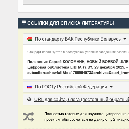
ССЫЛКИ ДЛЯ СПИСКА ЛИТЕРАТУРЫ
По стандарту ВАК Республики Беларусь
Стандарт используется в белорусских учебных заведениях различно
Полковник Сергей КОЛОМНИН, НОВЫЙ БОЕВОЙ ШЛЕМ [Э
цифровая библиотека LIBRARY.BY, 29 декабря 2025. - Р
subaction=showfull&id=1766964573&archive=&start_from
По ГОСТу Российской Федерации
URL для сайта, блога
(постоянный обратный
Полностью готовые для научного цитирования с
проект, чтобы сослаться на данную публикаци