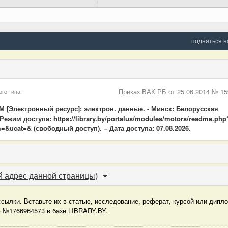
подняться н
Приказ ВАК РБ от 25.06.2014 № 15
го типа.
лектронный ресурс]: электрон. данные. - Минск: Белорусская
ежим доступа: https://library.by/portalus/modules/motors/readme.php
=&ucat=& (свободный доступ). – Дата доступа: 07.08.2026.
 адрес данной страницы)
сылки. Вставьте их в статью, исследование, реферат, курсой или дипл
ю №1766964573 в базе LIBRARY.BY.