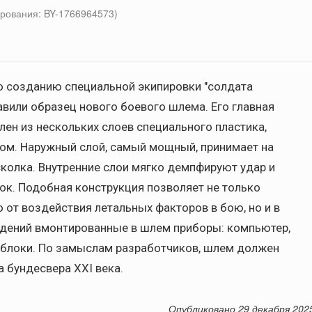
рования: BY-1766964573)
о созданию специальной экипировки "солдата
вили образец нового боевого шлема. Его главная
лен из нескольких слоев специального пластика,
ом. Наружный слой, самый мощный, принимает на
осколка. Внутренние слои мягко демпфируют удар и
к. Подобная конструкция позволяет не только
от воздействия летальных факторов в бою, но и в
ждений вмонтированные в шлем приборы: компьютер,
 блоки. По замыслам разработчиков, шлем должен
 бундесвера XXI века.
Опубликовано 29 декабря 202