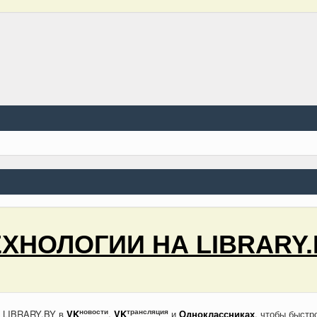
ЕХНОЛОГИИ НА LIBRARY.
новости
трансляция
а LIBRARY.BY в
VK
,
VK
и
Одноклассниках
, чтобы быстр