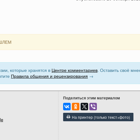
ШЛЕМ
зии, которые хранятся в
Центре комментариев
. Оставить своё мне
чтите
Правила общения и рецензирования
→
Поделиться этим материалом
На принтер (только текст+фото)
le