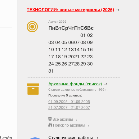
ТЕХНОЛОГИИ: новые материалы (2026)
→
Август 2026
Пн
Вт
Ср
Чт
Пт
Сб
Вс
01
02
03
04
05
06
07
08
09
10
11
12
13
14
15
16
17
18
19
20
21
22
23
24
25
26
27
28
29
30
31
Архивные фонды (список)
→
Старые архивные публикации с 1999 г.
Последние 5 архивов:
01.09.2005 - 01.09.2005
21.07.2007 - 21.07.2007
Все архивы
→
Поиск по архивам
→
Студенческие работы
→
5 года