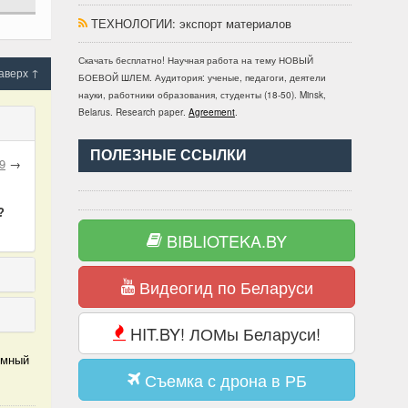
ТЕХНОЛОГИИ
: экспорт материалов
Скачать бесплатно!
Научная работа
на тему НОВЫЙ
аверх ↑
БОЕВОЙ ШЛЕМ
. Аудитория:
ученые, педагоги, деятели
науки, работники образования, студенты
(
18-50
).
Minsk,
Belarus
.
Research paper
.
Agreement
.
ПОЛЕЗНЫЕ ССЫЛКИ
9
→
?
BIBLIOTEKA.BY
Видеогид по Беларуси
HIT.BY! ЛОМы Беларуси!
омный
Съемка с дрона в РБ