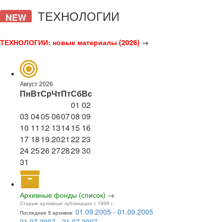
ТЕХНОЛОГИИ
NEW
ТЕХНОЛОГИИ: новые материалы (2026)
→
Август 2026
Пн
Вт
Ср
Чт
Пт
Сб
Вс
01
02
03
04
05
06
07
08
09
10
11
12
13
14
15
16
17
18
19
20
21
22
23
24
25
26
27
28
29
30
31
Архивные фонды (список)
→
Старые архивные публикации с 1999 г.
01.09.2005 - 01.09.2005
Последние 5 архивов:
21.07.2007 - 21.07.2007