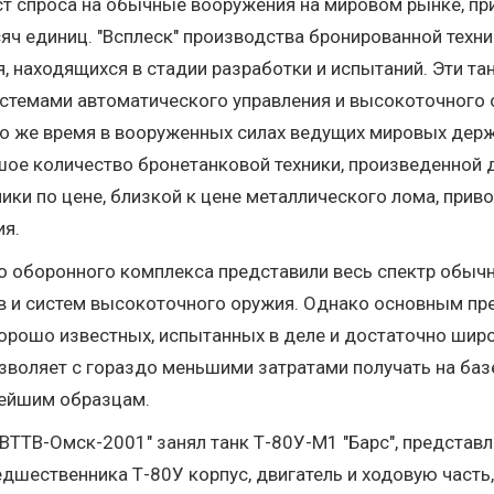
ст спроса на обычные вооружения на мировом рынке, пр
сяч единиц. "Всплеск" производства бронированной техн
 находящихся в стадии разработки и испытаний. Эти та
стемами автоматического управления и высокоточного 
В то же время в вооруженных силах ведущих мировых де
 количество бронетанковой техники, произведенной дв
ки по цене, близкой к цене металлического лома, прив
ия.
о оборонного комплекса представили весь спектр обыч
в и систем высокоточного оружия. Однако основным п
орошо известных, испытанных в деле и достаточно широ
зволяет с гораздо меньшими затратами получать на ба
вейшим образцам.
"ВТТВ-Омск-2001" занял танк Т-80У-М1 "Барс", предста
шественника Т-80У корпус, двигатель и ходовую часть, 