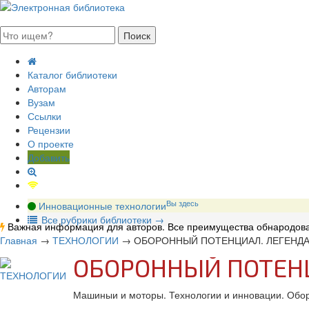
августа 2026, четверг
Каталог библиотеки
Авторам
Вузам
Ссылки
Рецензии
О проекте
Добавить
Вы здесь
Инновационные технологии
В
се рубрики библиотеки
→
Важная информация для авторов. Все преимущества обнародова
Главная
→
ТЕХНОЛОГИИ
→
ОБОРОННЫЙ ПОТЕНЦИАЛ. ЛЕГЕНДА
ОБОРОННЫЙ ПОТЕНЦ
Машиныи и моторы. Технологии и инновации. Обо