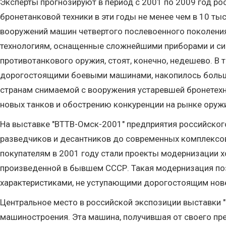
Эксперты прогнозируют в период с 2001 по 2009 год ро
бронетанковой техники в эти годы не менее чем в 10 ты
вооружений машин четвертого послевоенного поколения,
технологиям, оснащенные сложнейшими приборами и си
противотанкового оружия, стоят, конечно, недешево. 
дорогостоящими боевыми машинами, накопилось большое
странам снимаемой с вооружения устаревшей бронетехни
новых танков и обострению конкуренции на рынке оруж
На выставке "ВТТВ-Омск-2001" предприятия российског
разведчиков и десантников до современных комплексо
покупателям в 2001 году стали проекты модернизации х
произведенной в бывшем СССР. Такая модернизация по
характеристиками, не уступающими дорогостоящим но
Центральное место в российской экспозиции выставки 
машиностроения. Эта машина, получившая от своего пред