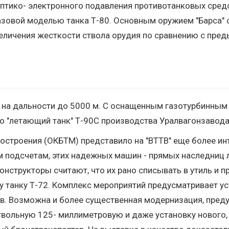
тико- электронного подавления противотанковых средст
 базовой моделью танка Т-80. Основным оружием "Барса
 увеличения жесткости ствола орудия по сравнению с п
9 на дальности до 5000 м. С оснащенным газотурбинны
о "летающий танк" Т-90С производства Уралвагонзавода
строения (ОКБТМ) представило на "ВТТВ" еще более ин
 подсчетам, этих надежных машин - прямых наследниц 
онструкторы считают, что их рано списывать в утиль и 
у танку Т-72. Комплекс мероприятий предусматривает у
в. Возможна и более существенная модернизация, пред
твольную 125- миллиметровую и даже установку нового,