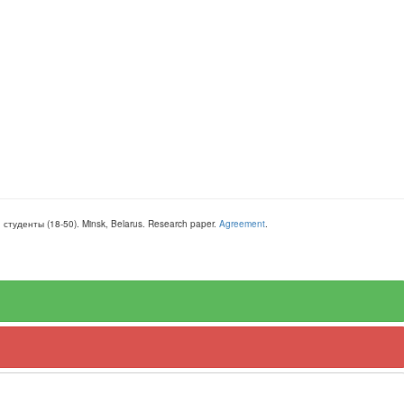
, студенты
(
18-50
).
Minsk, Belarus
.
Research paper
.
Agreement
.