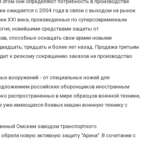
и этом они определяют потребность в производстве
ики ожидается с 2004 года в связи с выходом на рынок
нки XXI века, произведенные по суперсовременным
огня, новейшими средствами защиты от
ржав, способных оснащать свои армии новыми
адцать, тридцать и более лет назад. Продажа третьим
одит к резкому сокращению заказов на производство
ных вооружений - от специальных ножей для
редложением российских оборонщиков иностранным
ко распространенных в мире образцов военной техники,
зе уже имеющихся боевых машин военную технику с
вленный Омским заводом транспортного
обрела новую активную защиту "Арена". В сочетании с