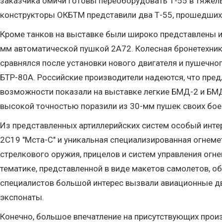
заказчика омичи готовы переоборудовать Т-55 в тяжелы
конструкторы ОКБТМ представили два Т-55, прошедших
Кроме танков на выставке были широко представлены 
мм автоматической пушкой 2А72. Колесная бронетехник
сравнялся после установки нового двигателя и пушечн
БТР-80А. Российские производители надеются, что пре
возможности показали на выставке легкие БМД-2 и БМД-
высокой точностью поразили из 30-мм пушек своих бое
Из представленных артиллерийских систем особый интер
2С19 "Мста-С" и уникальная специализированная огнеме
стрелкового оружия, прицелов и систем управления огн
тематике, представленной в виде макетов самолетов, о
специалистов большой интерес вызвали авиационные дви
экспонаты.
Конечно, большое впечатление на присутствующих произ