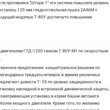
в противника "Штора-1" эта система повысила уровень
" осталась 125-мм гладкоствольная пушка 2А46М с
редыдущей моделью Т-80У достигнуто повышение
м двигателем ГТД-1250 танком Т-80У-М1 по скоростным
.
тересное предложение: концептуальное решение по
легендарных тридцатьчетверок в армиях различных
предлагают довести Т- 55 по уровню защищенности и
становку накладной и встроенной динамической защиты,
усматривающая установку в корме башни автомата
 более мощного двигателя. Кроме того, по желанию