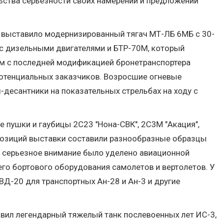
ьства серьезности своих намерений и предложений
 выставило модернизированный тягач МТ-ЛБ 6МБ с 30-
с дизельными двигателями и БТР-70М, который
кам с последней модификацией бронетранспортера
потенциальных заказчиков. Возросшие огневые
десантники на показательных стрельбах на ходу с
 пушки и гаубицы 2С23 "Нона-СВК", 2С3М "Акация",
спозиций выставки составили разнообразные образцы
и, серьезное внимание было уделено авиационной
его бортового оборудования самолетов и вертолетов. У
ВД-20 для транспортных Ан-28 и Ан-3 и другие
авил легендарный тяжелый танк послевоенных лет ИС-3,