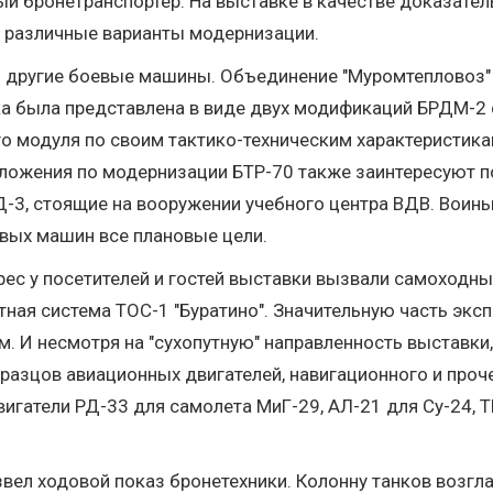
й бронетранспортер. На выставке в качестве доказател
 различные варианты модернизации.
и другие боевые машины. Объединение "Муромтепловоз"
а была представлена в виде двух модификаций БРДМ-2 
ого модуля по своим тактико-техническим характеристи
дложения по модернизации БТР-70 также заинтересуют 
3, стоящие на вооружении учебного центра ВДВ. Воины-
вых машин все плановые цели.
ес у посетителей и гостей выставки вызвали самоходные
тная система ТОС-1 "Буратино". Значительную часть эк
ем. И несмотря на "сухопутную" направленность выставк
бразцов авиационных двигателей, навигационного и проч
гатели РД-33 для самолета МиГ-29, АЛ-21 для Су-24, Т
вел ходовой показ бронетехники. Колонну танков возгл