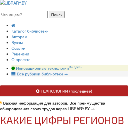
августа 2026, пятница
Каталог библиотеки
Авторам
Вузам
Ссылки
Рецензии
О проекте
Вы здесь
Инновационные технологии
В
се рубрики библиотеки
→
ТЕХНОЛОГИИ
(последнее)
Важная информация для авторов. Все преимущества
обнародования своих трудов через LIBRARY.BY
→
КАКИЕ ЦИФРЫ РЕГИОНОВ