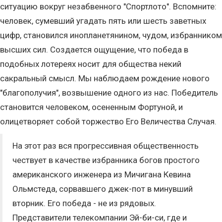
ситуацию вокруг незабвенного "Спортлото". Вспомните:
человек, сумевший угадать пять или шесть заветных
цифр, становился инопланетянином, чудом, избранником
высших сил. Создается ощущение, что победа в
подобных лотереях носит для общества некий
сакральный смысл. Мы наблюдаем рождение нового
"благополучия", возвышение одного из нас. Победитель
становится человеком, осененным Фортуной, и
олицетворяет собой торжество Его Величества Случая.
На этот раз вся прогрессивная общественность
чествует в качестве избранника богов простого
американского инженера из Мичигана Кевина
Ольмстеда, сорвавшего джек-пот в минувший
вторник. Его победа - не из рядовых.
Представители телекомпании Эй-би-си, где и