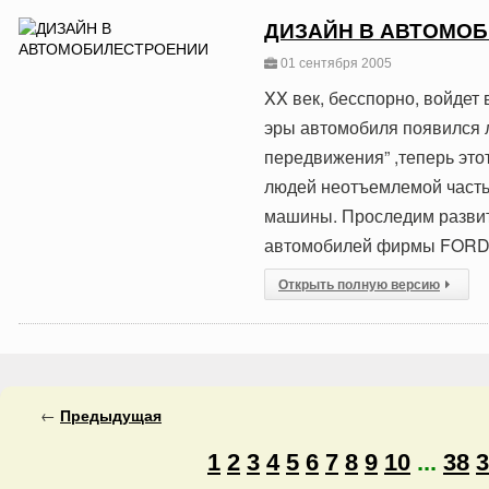
ДИЗАЙН В АВТОМО
01 сентября 2005
XX век, бесспорно, войдет 
эры автомобиля появился л
передвижения” ,теперь это
людей неотъемлемой частью
машины. Проследим развит
автомобилей фирмы FORD.
Открыть полную версию
←
Предыдущая
1
2
3
4
5
6
7
8
9
10
...
38
3