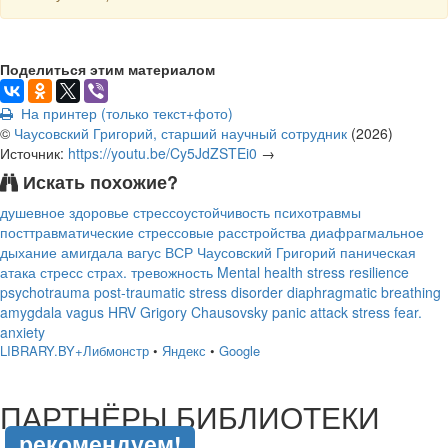
Поделиться этим материалом
На принтер (только текст+фото)
©
Чаусовский Григорий, старший научный сотрудник
(
2026
)
Источник:
https://youtu.be/Cy5JdZSTEi0
→
Искать похожие?
душевное здоровье стрессоустойчивость психотравмы
посттравматические стрессовые расстройства диафрагмальное
дыхание амигдала вагус ВСР Чаусовский Григорий паническая
атака стресс страх. тревожность Mental health stress resilience
psychotrauma post-traumatic stress disorder diaphragmatic breathing
amygdala vagus HRV Grigory Chausovsky panic attack stress fear.
anxiety
LIBRARY.BY+Либмонстр
•
Яндекс
•
Google
подняться наверх ↑
ПАРТНЁРЫ БИБЛИОТЕКИ
рекомендуем!