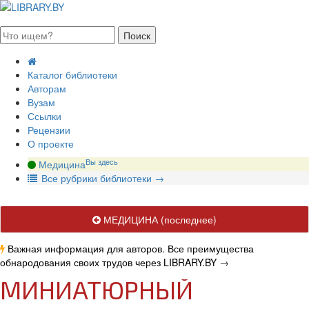
августа 2026, пятница
Каталог библиотеки
Авторам
Вузам
Ссылки
Рецензии
О проекте
Вы здесь
Медицина
В
се рубрики библиотеки
→
МЕДИЦИНА
(последнее)
Важная информация для авторов. Все преимущества
обнародования своих трудов через LIBRARY.BY
→
МИНИАТЮРНЫЙ