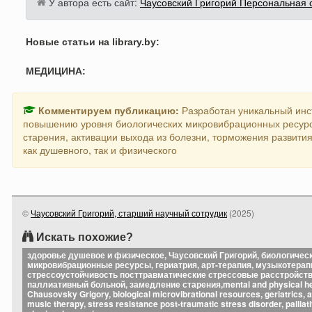
У автора есть сайт:
Чаусовский Григорий Персональная с
Новые статьи на library.by:
МЕДИЦИНА:
Комментируем публикацию:
Разработан уникальный инс
повышению уровня биологических микровибрационных ресурс
старения, активации выхода из болезни, торможения развит
как душевного, так и физического
©
Чаусовский Григорий, старший научный сотрудик
(
2025
)
Искать похожие?
здоровье душевое и физическое, Чаусовский Григорий, биологичес
микровибрационные ресурсы, гериатрия, арт-терапия, музыкотерап
стрессоустойчивость посттравматические стрессовые расстройств
паллиативный больной, замедление старения,mental and physical he
Chausovsky Grigory, biological microvibrational resources, geriatrics, a
music therapy, stress resistance post-traumatic stress disorder, palliati