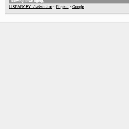
slowing down aging,
LIBRARY.BY+Либмонстр
•
Яндекс
•
Google