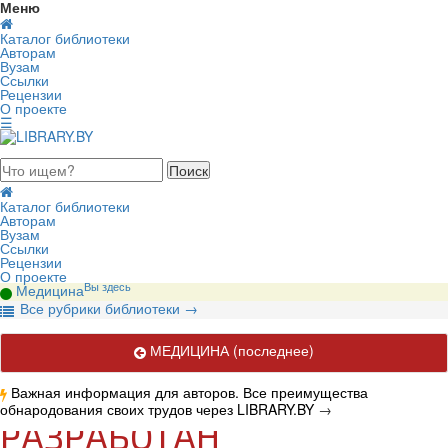
Меню
Каталог библиотеки
Авторам
Вузам
Ссылки
Рецензии
О проекте
☰
августа 2026, пятница
Каталог библиотеки
Авторам
Вузам
Ссылки
Рецензии
О проекте
Вы здесь
Медицина
В
се рубрики библиотеки
→
МЕДИЦИНА
(последнее)
Важная информация для авторов. Все преимущества
обнародования своих трудов через LIBRARY.BY
→
РАЗРАБОТАН