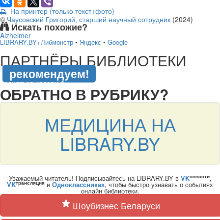
На принтер (только текст+фото)
©
Чаусовский Григорий, старший научный сотрудник
(
2024
)
Искать похожие?
Alzheimer
LIBRARY.BY+Либмонстр
•
Яндекс
•
Google
подняться наверх ↑
ПАРТНЁРЫ БИБЛИОТЕКИ
рекомендуем!
подняться наверх ↑
ОБРАТНО В РУБРИКУ?
МЕДИЦИНА НА
LIBRARY.BY
новости
Уважаемый читатель! Подписывайтесь на LIBRARY.BY в
VK
,
трансляция
VK
и
Одноклассниках
, чтобы быстро узнавать о событиях
онлайн библиотеки.
Шоубизнес Беларуси