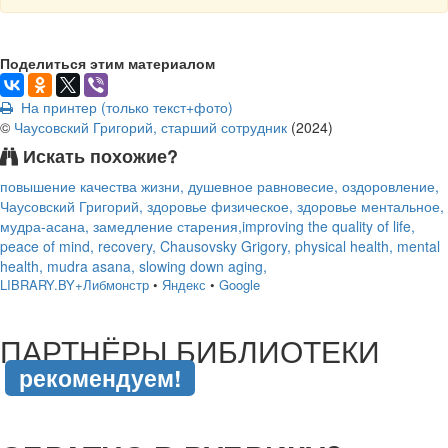
Поделиться этим материалом
На принтер (только текст+фото)
©
Чаусовский Григорий, старший сотрудник
(
2024
)
Искать похожие?
повышение качества жизни, душевное равновесие, оздоровление,
Чаусовский Григорий, здоровье физическое, здоровье ментальное,
мудра-асана, замедление старения,improving the quality of life,
peace of mind, recovery, Chausovsky Grigory, physical health, mental
health, mudra asana, slowing down aging,
LIBRARY.BY+Либмонстр
•
Яндекс
•
Google
подняться наверх ↑
ПАРТНЁРЫ БИБЛИОТЕКИ
рекомендуем!
подняться наверх ↑