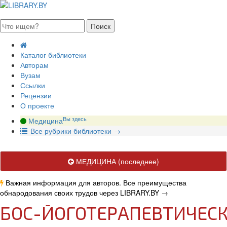
августа 2026, воскресенье
Каталог библиотеки
Авторам
Вузам
Ссылки
Рецензии
О проекте
Вы здесь
Медицина
В
се рубрики библиотеки
→
МЕДИЦИНА
(последнее)
Важная информация для авторов. Все преимущества
обнародования своих трудов через LIBRARY.BY
→
БОС-ЙОГОТЕРАПЕВТИЧЕС