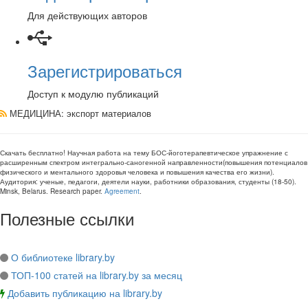
Для действующих авторов
Зарегистрироваться
Доступ к модулю публикаций
МЕДИЦИНА
: экспорт материалов
Скачать бесплатно!
Научная работа
на тему БОС-йоготерапевтическое упражнение с
расширенным спектром интегрально-саногенной направленности(повышения потенциалов
физического и ментального здоровья человека и повышения качества его жизни)
.
Аудитория:
ученые, педагоги, деятели науки, работники образования, студенты
(
18-50
).
Minsk, Belarus
.
Research paper
.
Agreement
.
Полезные ссылки
О библиотеке library.by
ТОП-100 статей на library.by за месяц
Добавить публикацию на library.by