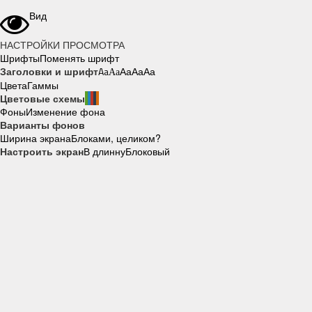
Вид
НАСТРОЙКИ ПРОСМОТРА
Шрифты
Поменять шрифт
Заголовки и шрифт
Aa
Aa
Aa
Aa
Aa
Цвета
Гаммы
Цветовые схемы
Фоны
Изменение фона
Варианты фонов
Ширина экрана
Блоками, целиком?
Настроить экран
В длинну
Блоковый