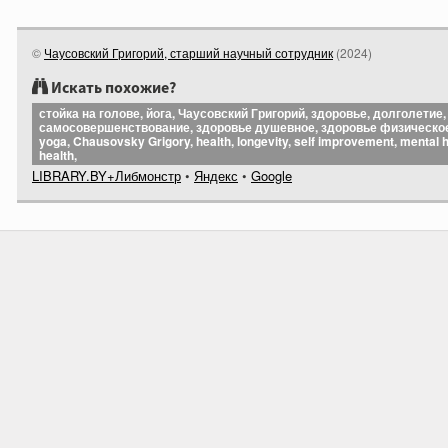
©
Чаусовский Григорий, старший научный сотрудник
(
2024
)
Искать похожие?
стойка на голове, йога, Чаусовский Григорий, здоровье, долголетие,
самосовершенствование, здоровье душевное, здоровье физическое
yoga, Chausovsky Grigory, health, longevity, self improvement, mental h
health,
LIBRARY.BY+Либмонстр
•
Яндекс
•
Google