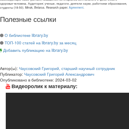
здоровья человека
. Аудитория:
ученые, педагоги, деятели науки, работники образования,
студенты
(
18-50
).
Minsk, Belarus
.
Research paper
.
Agreement
.
Полезные ссылки
О библиотеке library.by
ТОП-100 статей на library.by за месяц
Добавить публикацию на library.by
Автор(ы):
Чаусовский Григорий, старший научный сотрудник
Публикатор:
Чаусовский Григорий Александрович
Опубликовано в библиотеке:
2024-03-02
Видеоролик к материалу: