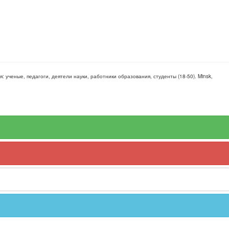
ия:
ученые, педагоги, деятели науки, работники образования, студенты
(
18-50
).
Minsk,