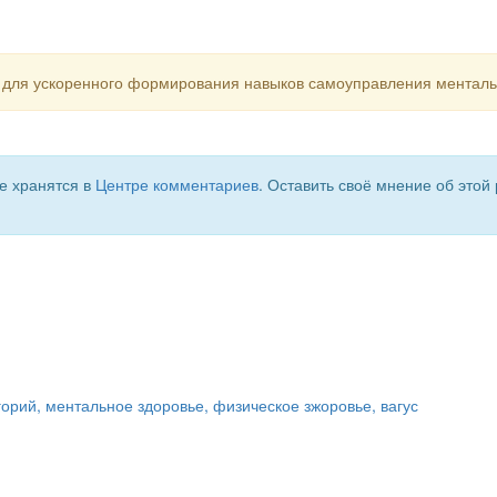
для ускоренного формирования навыков самоуправления менталь
е хранятся в
Центре комментариев
. Оставить своё мнение об этой
горий, ментальное здоровье, физическое зжоровье, вагус