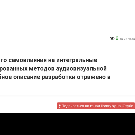
2
за 24 часа
го самовлияния на интегральные
ированных методов аудиовизуальной
бное описание разработки отражено в
Подписаться на канал library.by на Ютубе