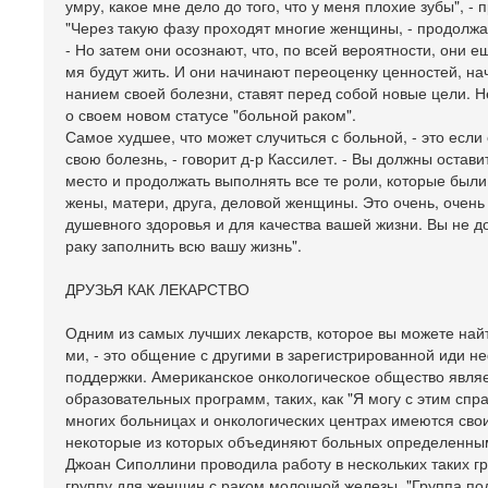
умру, какое мне дело до того, что у меня плохие зубы", - 
"Через такую фазу проходят многие женщины, - продолжае
- Но затем они осознают, что, по всей вероятности, они е
мя будут жить. И они начинают переоценку ценностей, нач
нанием своей болезни, ставят перед собой новые цели. Н
о своем новом статусе "больной раком".
Самое худшее, что может случиться с больной, - это если 
свою болезнь, - говорит д-р Кассилет. - Вы должны остави
место и продолжать выполнять все те роли, которые были
жены, матери, друга, деловой женщины. Это очень, очень
душевного здоровья и для качества вашей жизни. Вы не 
раку заполнить всю вашу жизнь".
ДРУЗЬЯ КАК ЛЕКАРСТВО
Одним из самых лучших лекарств, которое вы можете найт
ми, - это общение с другими в зарегистрированной иди 
поддержки. Американское онкологическое общество явля
образовательных программ, таких, как "Я могу с этим спра
многих больницах и онкологических центрах имеются сво
некоторые из которых объединяют больных определенны
Джоан Сиполлини проводила работу в нескольких таких г
группу для женщин с раком молочной железы. "Группа по