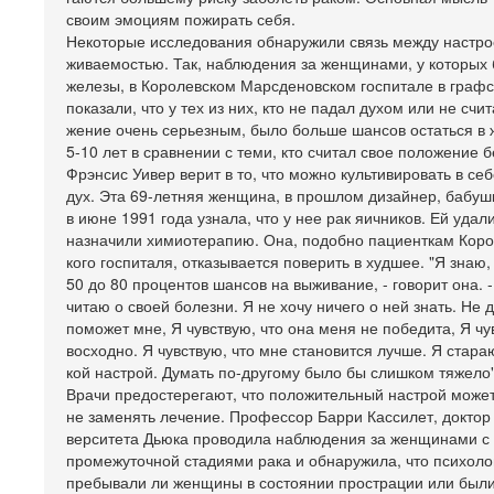
своим эмоциям пожирать себя.
Некоторые исследования обнаружили связь между настро
живаемостью. Так, наблюдения за женщинами, у которых
железы, в Королевском Марсденовском госпитале в графс
показали, что у тех из них, кто не падал духом или не счи
жение очень серьезным, было больше шансов остаться в 
5-10 лет в сравнении с теми, кто считал свое положение
Фрэнсис Уивер верит в то, что можно культивировать в се
дух. Эта 69-летняя женщина, в прошлом дизайнер, бабушк
в июне 1991 года узнала, что у нее рак яичников. Ей удал
назначили химиотерапию. Она, подобно пациенткам Коро
кого госпиталя, отказывается поверить в худшее. "Я знаю,
50 до 80 процентов шансов на выживание, - говорит она. -
читаю о своей болезни. Я не хочу ничего о ней знать. Не 
поможет мне, Я чувствую, что она меня не победита, Я чу
восходно. Я чувствую, что мне становится лучше. Я стара
кой настрой. Думать по-другому было бы слишком тяжело"
Врачи предостерегают, что положительный настрой может
не заменять лечение. Профессор Барри Кассилет, доктор
верситета Дьюка проводила наблюдения за женщинами с
промежуточной стадиями рака и обнаружила, что психолог
пребывали ли женщины в состоянии прострации или были