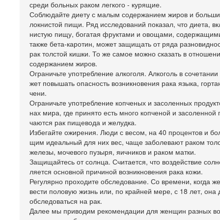
среди больных раком легкого - курящие.
Соблюдайте диету с малым содержанием жиров и больши
локнистой пищи. Ряд исследований показал, что диета, 
нистую пищу, богатая фруктами и овощами, содержащими
также бета-каротин, может защищать от ряда разновиднос
рак толстой кишки. То же самое можно сказать в отношен
содержанием жиров.
Ограничьте употребление алкоголя. Алкоголь в сочетании
жет повышать опасность возникновения рака языка, горта
чени.
Ограничьте употребление копченых и засоленных продукто
нах мира, где принято есть много копченой и засоленной
чаются рак пищевода и желудка.
Избегайте ожирения. Люди с весом, на 40 процентов и 
щим идеальный для них вес, чаще заболевают раком тол
железы, мочевого пузыря, яичников и раком матки.
Защищайтесь от солнца. Считается, что воздействие солн
ляется основной причиной возникновения рака кожи.
Регулярно проходите обследование. Со времени, когда 
вести половую жизнь или, по крайней мере, с 18 лет, она
обследоваться на рак.
Далее мы приводим рекомендации для женщин разных во