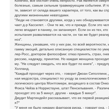
Конечно, все обстоит очень непросто. Рак является смер
болезнью, самым сильным травмирующим событием. И то,
те, зависит от склада вашего характера, от того, как вы с
другими жизненными невзгодами.
"Люди не становятся другими, когда у них обнаруживается 
чает д-р Кассилет. - Они те же, что и прежде. Если это че
легко впадает в панику, он запаникует. Если он из тех, кт
испытания разваливается на части, он так же будет реагир
ноз".
Женщины, узнавшие, что у них рак, по всей вероятности,
гамму эмоций, детально описанную специалистом по уми
лер-Росс, доктором философии: отказ принять, страх, гнев
рессию, надежду, принятие. Но каждая женщина проходит 
му. "Не следует ожидать, что все будет по книге", - преду
Холланд.
"Каждый проходит через это, - говорит Джоан Сиполлини,
ная медсестра, специалист по уходу за онкологическими 
логического центра Монтгомери, входящего в состав Онко
Фокса Чейза в Норристауне, штат Пенсильвания. - Различи
проходят это за 5 минут, другие - каждые 5 минут".
Джудит Мартиндейл рассказывает, что ее первой реакцие
я?"
"У меня не было никаких факторов риска, - говорит она. -