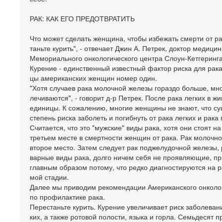
РАК: КАК ЕГО ПРЕДОТВРАТИТЬ
Что может сделать женщина, чтобы избежать смерти от ра
таньте курить", - отвечает Джин А. Петрек, доктор медицин
Мемориального онкологического центра Слоун-Кетгеринга
Курение - единственный известный фактор риска для рака 
цы американских женщин номер один.
"Хотя случаев рака молочной железы гораздо больше, мн
лечиваются", - говорит д-р Петрек. После рака легких в ж
единицы. К сожалению, многие женщины не знают, что су
степень риска заболеть и погибнуть от рака легких и рака
Считается, что это "мужские" виды рака, хотя они стоят н
третьем месте в смертности женщин от рака. Рак молочн
второе место. Затем следует рак поджелудочной железы, р
варные виды рака, долго ничем себя не проявляющие, п
главным образом потому, что редко диагностируются на р
мой стадии.
Далее мы приводим рекомендации Американского онколо
по профилактике рака.
Перестаньте курить. Курение увеличивает риск заболеван
ких, а также ротовой полости, языка и горла. Семьдесят