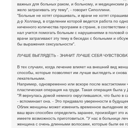
важных для больных раком, и больному, и медицинским р
жело затрагивать эту тему", - говорит Сиполлини.
"Больные не хотят спрашивать, и врачи не хотят спрашиват
д-р Холланд, в отделении которой ведется работа по одно
ниченного количества программ в стране, в соответствии 
нал учится помогать больным с нарушениями в половой 
врачи затрагивают эту тему в беседах с больными и обсу
бы выражения сексуальности".
ЛУЧШЕ ВЫГЛЯДЕТЬ - ЗНАЧИТ ЛУЧШЕ СЕБЯ ЧУВСТВОВА
В тех случаях, когда лечение влияет на внешний вид жен
способы, которые позволяют им лучше выглядеть и снова
лекательными.
Например, одновременно или вскоре после мастэктомии 
пластическая операция на груди. Такая операция была у
"Я вернулась домой немного округлившаяся, что было в с
- вспоминает она. - Это придавало уверенности в будущем
Облик женщины может изменить временное выпадение вол
ваш врач способен определить заранее, произойдет это и
имеете возможность приготовиться. "У нас в больнице ле
женщина с очень длинными волосами, которые были ее г