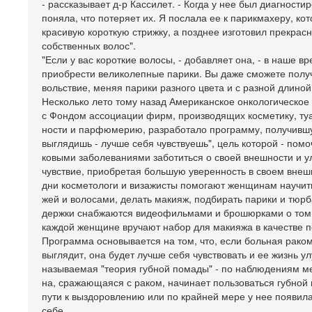
- рассказывает д-р Кассилет. - Когда у нее был диагностир
поняла, что потеряет их. Я послала ее к парикмахеру, ко
красивую короткую стрижку, а позднее изготовил прекрасн
собственных волос".
"Если у вас короткие волосы, - добавляет она, - в наше в
приобрести великолепные парики. Вы даже сможете получ
вольствие, меняя парики разного цвета и с разной длиной
Несколько лето тому назад Американское онкологическое
с Фондом ассоциации фирм, производящих косметику, ту
ности и парфюмерию, разработало программу, получивш
выглядишь - лучше себя чувствуешь", цель которой - пом
ковыми заболеваниями заботиться о своей внешности и у
чувствие, приобретая большую уверенность в своем внеш
дни косметологи и визажисты помогают женщинам научить
жей и волосами, делать макияж, подбирать парики и тюрб
держки снабжаются видеофильмами и брошюрками о том, 
каждой женщине вручают набор для макияжа в качестве п
Программа основывается на том, что, если больная рак
выглядит, она будет лучше себя чувствовать и ее жизнь ул
называемая "теория губной помады" - по наблюдениям м
на, сражающаяся с раком, начинает пользоваться губной
пути к выздоровлению или по крайней мере у нее появила
себе.