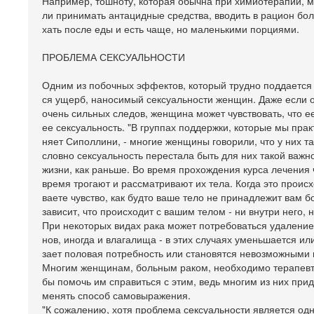
Например, тошноту, которая обычна при химиотерапии, м
ли принимать антацидные средства, вводить в рацион бол
хать после еды и есть чаще, но маленькими порциями.
ПРОБЛЕМА СЕКСУАЛЬНОСТИ
Одним из побочных эффектов, который трудно поддается 
ся ущерб, наносимый сексуальности женщин. Даже если 
очень сильных следов, женщина может чувствовать, что 
ее сексуальность. "В группах поддержки, которые мы прак
няет Сиполлини, - многие женщины говорили, что у них та
словно сексуальность перестала быть для них такой важ
жизни, как раньше. Во время прохождения курса лечения
время трогают и рассматривают их тела. Когда это происх
ваете чувство, как будто ваше тело не принадлежит вам б
зависит, что происходит с вашим телом - ни внутри него, 
При некоторых видах рака может потребоваться удаление
нов, иногда и влагалища - в этих случаях уменьшается ил
зает половая потребность или становятся невозможными
Многим женщинам, больным раком, необходимо терапевти
бы помочь им справиться с этим, ведь многим из них при
менять способ самовыражения.
"К сожалению, хотя проблема сексуальности является од