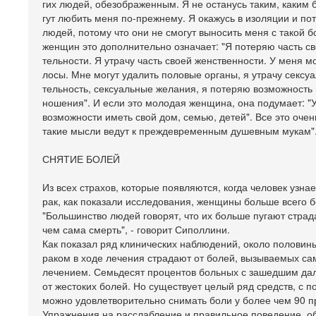
гих людей, обезображенным. Я не останусь таким, каким 
гут любить меня по-прежнему. Я окажусь в изоляции и по
людей, потому что они не смогут выносить меня с такой б
женщин это дополнительно означает: "Я потеряю часть св
тельности. Я утрачу часть своей женственности. У меня мо
лосы. Мне могут удалить половые органы, я утрачу сексу
тельность, сексуальные желания, я потеряю возможность
ношения". И если это молодая женщина, она подумает: "
возможности иметь свой дом, семью, детей". Все это оче
такие мысли ведут к преждевременным душевным мукам"
СНЯТИЕ БОЛЕЙ
Из всех страхов, которые появляются, когда человек узнает
рак, как показали исследования, женщины больше всего б
"Большинство людей говорят, что их больше пугают стра
чем сама смерть", - говорит Сиполлини.
Как показал ряд клинических наблюдений, около половин
раком в ходе лечения страдают от болей, вызываемых са
лечением. Семьдесят процентов больных с зашедшим да
от жестоких болей. Но существует целый ряд средств, с 
можно удовлетворительно снимать боли у более чем 90 п
Упражнения на расслабление и правильное поведение, о