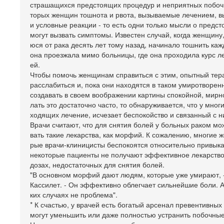
страшащихся предстоящих процедур и неприятных побочн
торых женщин тошнота и рвота, вызываемые лечением, в
и условные реакции - то есть одни только мысли о предс
могут вызвать симптомы. Известен случай, когда женщину
юся от рака десять лет тому назад, начинало тошнить каж
она проезжала мимо больницы, где она проходила курс л
ей.
Чтобы помочь женщинам справиться с этим, опытный тер
расслабиться и, пока они находятся в таком умиротворен
создавать в своем воображении картины спокойной, мирно
лать это достаточно часто, то обнаруживается, что у мног
ходящих лечение, исчезает беспокойство и связанный с 
Врачи считают, что для снятия болей у больных раком мо
вать такие лекарства, как морфий. К сожалению, многие 
рые врачи-клиницисты беспокоятся относительно привыка
некоторые пациенты не получают эффективное лекарство
дозах, недостаточных для снятия болей.
"В основном морфий дают людям, которые уже умирают, -
Кассилет. - Он эффективно облегчает сильнейшие боли. А
ких случаях не проблема".
* К счастью, у врачей есть богатый арсенал превентивных
могут уменьшить или даже полностью устранить побочные