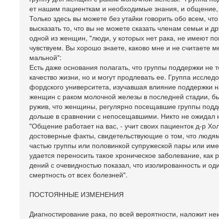
ет нашим пациенткам и необходимые знания, и общение, -
Только здесь вы можете без утайки говорить обо всем, что
высказать то, что вы не можете сказать членам семьи и д
одной из женщин, "люди, у которых нет рака, не имеют по
чувствуем. Вы хорошо знаете, каково мне и не считаете м
мальной":
Есть даже основания полагать, что группы поддержки не 
качество жизни, но и могут продлевать ее. Группа исслед
фордского университета, изучавшая влияние поддержки н
женщин с раком молочной железы в последней стадии, б
ружив, что женщины, регулярно посещавшие группы подд
дольше в сравнении с непосещавшими. Никто не ожидал н
"Общение работает на вас, - учит своих пациенток д-р Хол
достоверные факты, свидетельствующие о том, что люд
частью группы или половинкой супружеской пары или им
удается переносить такое хроническое заболевание, как р
дений с очевидностью показал, что изолированность и о
смертность от всех болезней".
ПОСТОЯННЫЕ ИЗМЕНЕНИЯ
Диагностирование рака, по всей вероятности, наложит не