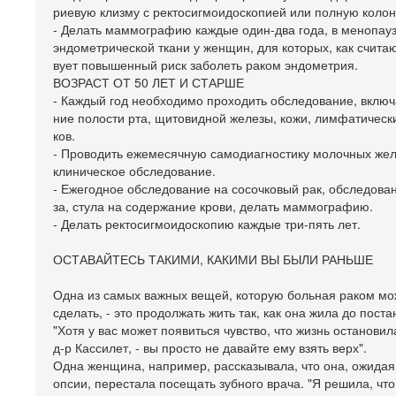
риевую клизму с ректосигмоидоскопией или полную коло
- Делать маммографию каждые один-два года, в менопауз
эндометрической ткани у женщин, для которых, как считаю
вует повышенный риск заболеть раком эндометрия.
ВОЗРАСТ ОТ 50 ЛЕТ И СТАРШЕ
- Каждый год необходимо проходить обследование, вклю
ние полости рта, щитовидной железы, кожи, лимфатически
ков.
- Проводить ежемесячную самодиагностику молочных жел
клиническое обследование.
- Ежегодное обследование на сосочковый рак, обследован
за, стула на содержание крови, делать маммографию.
- Делать ректосигмоидоскопию каждые три-пять лет.
ОСТАВАЙТЕСЬ ТАКИМИ, КАКИМИ ВЫ БЫЛИ РАНЬШЕ
Одна из самых важных вещей, которую больная раком мо
сделать, - это продолжать жить так, как она жила до поста
"Хотя у вас может появиться чувство, что жизнь остановила
д-р Кассилет, - вы просто не давайте ему взять верх".
Одна женщина, например, рассказывала, что она, ожидая 
опсии, перестала посещать зубного врача. "Я решила, что