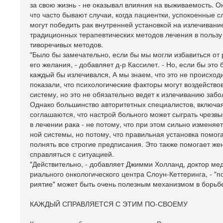
за свою жизнь - не оказывал влияния на выживаемость. О
что часто бывают случаи, когда пациентки, успокоенные с
могут победить рак внутренней установкой на излечивани
традиционных терапевтических методов лечения в пользу 
тиворечивых методов.
"Было бы замечательно, если бы мы могли избавиться от 
его желания, - добавляет д-р Кассилет. - Но, если бы это
каждый бы излечивался, А мы знаем, что это не происход
показали, что психологические факторы могут воздейств
систему, но это не обязательно ведет к излечиванию забо
Однако большинство авторитетных специалистов, включая
соглашаются, что настрой больного может сыграть чрезв
в лечении рака - не потому, что при этом сильно изменяе
ной системы, но потому, что правильная установка помо
полнять все строгие предписания. Это также помогает ж
справляться с ситуацией.
"Действительно, - добавляет Джимми Холланд, доктор ме
риального онкологического центра Слоун-Кеттеринга, - "
риятие" может быть очень полезным механизмом в борьбе
КАЖДЫЙ СПРАВЛЯЕТСЯ С ЭТИМ ПО-СВОЕМУ