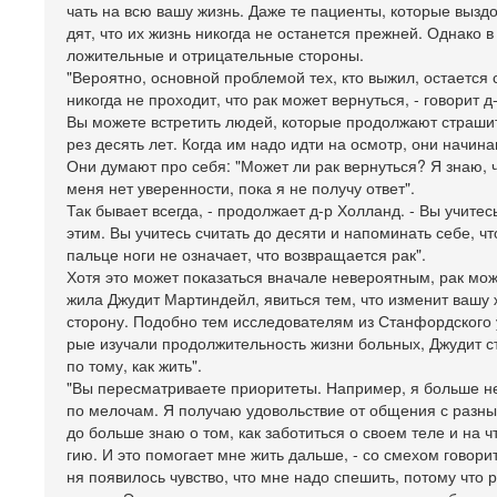
чать на всю вашу жизнь. Даже те пациенты, которые вызд
дят, что их жизнь никогда не останется прежней. Однако в 
ложительные и отрицательные стороны.
"Вероятно, основной проблемой тех, кто выжил, остается 
никогда не проходит, что рак может вернуться, - говорит д
Вы можете встретить людей, которые продолжают страшит
рез десять лет. Когда им надо идти на осмотр, они начин
Они думают про себя: "Может ли рак вернуться? Я знаю, ч
меня нет уверенности, пока я не получу ответ".
Так бывает всегда, - продолжает д-р Холланд. - Вы учитес
этим. Вы учитесь считать до десяти и напоминать себе, ч
пальце ноги не означает, что возвращается рак".
Хотя это может показаться вначале невероятным, рак мож
жила Джудит Мартиндейл, явиться тем, что изменит вашу
сторону. Подобно тем исследователям из Станфордского у
рые изучали продолжительность жизни больных, Джудит с
по тому, как жить".
"Вы пересматриваете приоритеты. Например, я больше н
по мелочам. Я получаю удовольствие от общения с разны
до больше знаю о том, как заботиться о своем теле и на ч
гию. И это помогает мне жить дальше, - со смехом говорит
ня появилось чувство, что мне надо спешить, потому что 