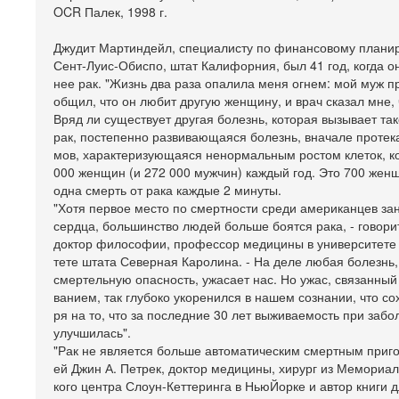
OCR Палек, 1998 г.
Джудит Мартиндейл, специалисту по финансовому плани
Сент-Луис-Обиспо, штат Калифорния, был 41 год, когда он
нее рак. "Жизнь два раза опалила меня огнем: мой муж п
общил, что он любит другую женщину, и врач сказал мне, 
Вряд ли существует другая болезнь, которая вызывает так
рак, постепенно развивающаяся болезнь, вначале проте
мов, характеризующаяся ненормальным ростом клеток, к
000 женщин (и 272 000 мужчин) каждый год. Это 700 жен
одна смерть от рака каждые 2 минуты.
"Хотя первое место по смертности среди американцев з
сердца, большинство людей больше боятся рака, - говори
доктор философии, профессор медицины в университете 
тете штата Северная Каролина. - На деле любая болезнь,
смертельную опасность, ужасает нас. Но ужас, связанный
ванием, так глубоко укоренился в нашем сознании, что с
ря на то, что за последние 30 лет выживаемость при заб
улучшилась".
"Рак не является больше автоматическим смертным приго
ей Джин А. Петрек, доктор медицины, хирург из Мемориал
кого центра Слоун-Кеттеринга в НьюЙорке и автор книги 