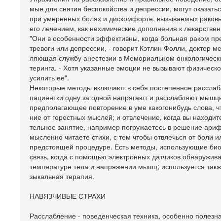
мые для снятия беспокойства и депрессии, могут оказать
при умеренных болях и дискомфорте, вызываемых раков
его лечением, как нехимические дополнения к лекарстве
"Они в особенности эффективны, когда больная раком пр
тревоги или депрессии, - говорит Кэтлин Фолли, доктор м
ляющая службу анестезии в Мемориальном онкологическ
теринга. - Хотя указанные эмоции не вызывают физическо
усилить ее".
Некоторые методы включают в себя постепенное расслаб
пациентки одну за одной напрягают и расслабляют мышц
предполагающее повторение в уме какогонибудь слова, ч
ние от горестных мыслей; и отвлечение, когда вы находит
тельное занятие, например погружаетесь в решение ариф
мысленно читаете стихи, с тем чтобы отвлечься от боли 
предстоящей процедуре. Есть методы, использующие би
связь, когда с помощью электронных датчиков обнаружив
температуре тела и напряжении мышц; используется такж
зыкальная терапия.
НАВЯЗЧИВЫЕ СТРАХИ
Расслабление - поведенческая техника, особенно полезн