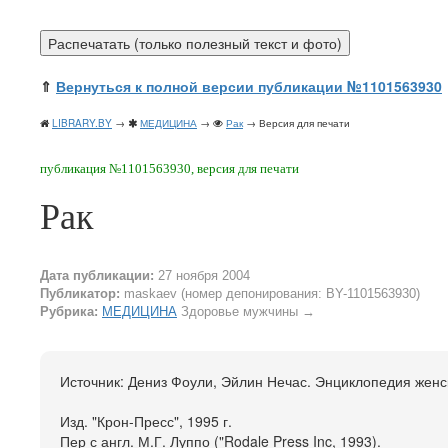
⇑
Вернуться к полной версии публикации №1101563930
LIBRARY.BY
→
МЕДИЦИНА
→
Рак
→ Версия для печати
публикация №1101563930, версия для печати
Рак
Дата публикации:
27 ноября 2004
Публикатор:
maskaev (номер депонирования: BY-1101563930)
Рубрика:
МЕДИЦИНА
Здоровье мужчины
→
Источник: Дениз Фоули, Эйлин Нечас. Энциклопедия женс
Изд. "Крон-Пресс", 1995 г.
Пер с англ. М.Г. Луппо ("Rodale Press Inc, 1993).