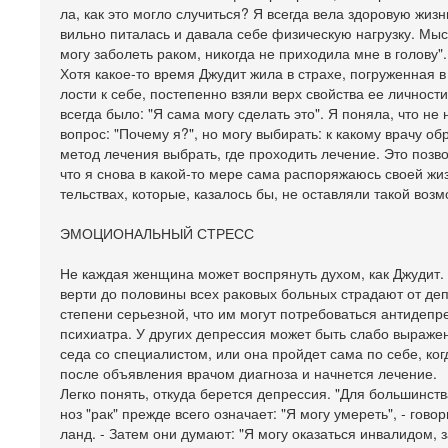
ла, как это могло случиться? Я всегда вела здоровую жизнь
вильно питалась и давала себе физическую нагрузку. Мысл
могу заболеть раком, никогда не приходила мне в голову".
Хотя какое-то время Джудит жила в страхе, погруженная в
лости к себе, постепенно взяли верх свойства ее личност
всегда было: "Я сама могу сделать это". Я поняла, что не 
вопрос: "Почему я?", но могу выбирать: к какому врачу об
метод лечения выбрать, где проходить лечение. Это позв
что я снова в какой-то мере сама распоряжаюсь своей жи
тельствах, которые, казалось бы, не оставляли такой возм
ЭМОЦИОНАЛЬНЫЙ СТРЕСС
Не каждая женщина может воспрянуть духом, как Джудит. 
верти до половины всех раковых больных страдают от деп
степени серьезной, что им могут потребоваться антидеп
психиатра. У других депрессия может быть слабо выражен
седа со специалистом, или она пройдет сама по себе, ко
после объявления врачом диагноза и начнется лечение.
Легко понять, откуда берется депрессия. "Для большинст
ноз "рак" прежде всего означает: "Я могу умереть", - говор
ланд. - Затем они думают: "Я могу оказаться инвалидом, 