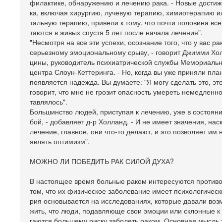
филактике, обнаружению и лечению рака. - Новые достиж
ка, включая хирургию, лучевую терапию, химиотерапию и
тальную терапию, привели к тому, что почти половина вс
таются в живых спустя 5 лет после начала лечения".
"Несмотря на все эти успехи, осознание того, что у вас рак
серьезному эмоциональному срыву, - говорит Джимми Хол
цины, руководитель психиатрической службы Мемориальн
центра Слоун-Кеттеринга. - Но, когда вы уже приняли план
появляется надежда. Вы думаете: "Я могу сделать это, это
говорит, что мне не грозит опасность умереть немедленно
тавлялось".
Большинство людей, приступая к лечению, уже в состояни
бой, - добавляет д-р Холланд. - И не имеет значения, нас
лечение, главное, они что-то делают, и это позволяет им 
являть оптимизм".
МОЖНО ЛИ ПОБЕДИТЬ РАК СИЛОЙ ДУХА?
В настоящее время больные раком интересуются противо
том, что их физическое заболевание имеет психологически
рия основывается на исследованиях, которые давали воз
жить, что люди, подавляюще свои эмоции или склонные к
гаются большему риску заболеть раком. Основная мысль 