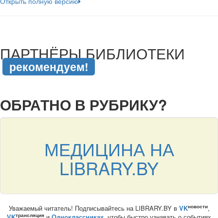
Открыть полную версию
подняться наверх ↑
ПАРТНЁРЫ БИБЛИОТЕКИ
рекомендуем!
подняться наверх ↑
ОБРАТНО В РУБРИКУ?
МЕДИЦИНА НА
LIBRARY.BY
новости
Уважаемый читатель! Подписывайтесь на LIBRARY.BY в
VK
,
трансляция
VK
и
Одноклассниках
, чтобы быстро узнавать о событиях