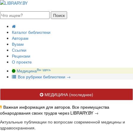
августа 2026, воскресенье
Каталог библиотеки
Авторам
Вузам
Ссылки
Рецензии
О проекте
Вы здесь
Медицина
В
се рубрики библиотеки
→
МЕДИЦИНА
(последнее)
Важная информация для авторов. Все преимущества
обнародования своих трудов через LIBRARY.BY
→
Актуальные публикации по вопросам современной медицины и
здравоохранения.