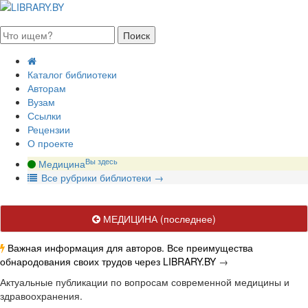
августа 2026, суббота
Каталог библиотеки
Авторам
Вузам
Ссылки
Рецензии
О проекте
Вы здесь
Медицина
В
се рубрики библиотеки
→
МЕДИЦИНА
(последнее)
Важная информация для авторов. Все преимущества
обнародования своих трудов через LIBRARY.BY
→
Актуальные публикации по вопросам современной медицины и
здравоохранения.