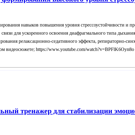
рования навыков повышения уровня стрессоустойчивости и про
связи для ускоренного освоения диафрагмального типа дыхания
ирования релаксационно-седативного эффекта, репираторно-си
ом видеосюжете; https://www.youtube.com/watch?v=BPFlK6Oyn8o
льный тренажер для стабилизации эмоци