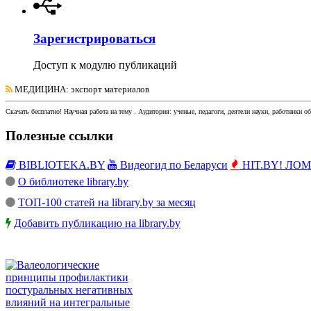
Зарегистрироваться
Доступ к модулю публикаций
МЕДИЦИНА
: экспорт материалов
Скачать бесплатно!
Научная работа
на тему
. Аудитория:
ученые, педагоги, деятели науки, работники о
Полезные ссылки
BIBLIOTEKA.BY
Видеогид по Беларуси
HIT.BY! ЛОМы
О библиотеке library.by
ТОП-100 статей на library.by за месяц
Добавить публикацию на library.by