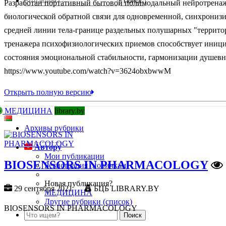
Разработан портативный бытовой полимодальный нейротренаж
биологической обратной связи для одновременной, синхронизи
средней линии тела-границе раздельных полушарных "террито
тренажера психофизиологических приемов способствует иниц
состояния эмоциональной стабильности, гармонизации душевно
https://www.youtube.com/watch?v=3624obxbwwM
Открыть полную версию
МЕДИЦИНА
library.by
Архивы рубрики
Автору
Мои публикации
BIOSENSORS IN PHARMACOLOGY
Регистрация (новичкам)
Новая публикация?
29 сентября 2021
БЦБ LIBRARY.BY
МЕДИЦИНА
Другие рубрики (список)
BIOSENSORS IN PHARMACOLOGY