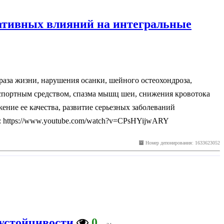
ативных влияний на интегральные
раза жизни, нарушения осанки, шейного остеохондроза,
спортным средством, спазма мышц шеи, снижения кровотока
ние ее качества, развитие серьезных заболеваний
: https://www.youtube.com/watch?v=CPsHYijwARY
Номер депонирования: 1633623052
устойчивости
0