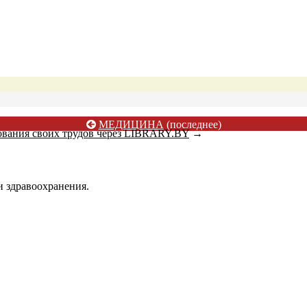
МЕДИЦИНА
(последнее)
ования своих трудов через LIBRARY.BY
→
 здравоохранения.