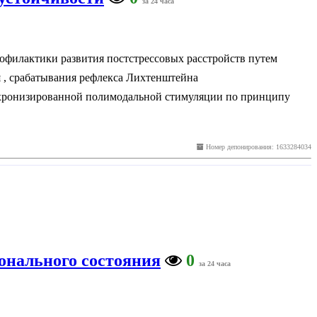
за 24 часа
филактики развития постстрессовых расстройств путем
 , срабатывания рефлекса Лихтенштейна
нхронизированной полимодальной стимуляции по принципу
Номер депонирования: 1633284034
онального состояния
0
за 24 часа