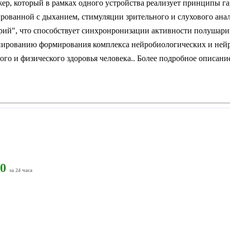
ер, который в рамках одного устройства реализует принципы 
рованной с дыханием, стимуляции зрительного и слухового анал
рий", что способствует синхронронизации активности полушари
иированию формирования комплекса нейробиологических и ней
го и физического здоровья человека.. Более подробное описани
0
за 24 часа