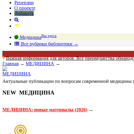
Рецензии
О проекте
Добавить
Вы здесь
Медицина
В
се рубрики библиотеки
→
Важная информация для авторов. Все преимущества обнарод
Главная
→
МЕДИЦИНА
→
Актуальные публикации по вопросам современной медицины и
NEW
МЕДИЦИНА
МЕДИЦИНА: новые материалы (2026)
→