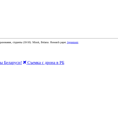
бразования, студенты
(
18-50
).
Minsk, Belarus
.
Research paper
.
Agreement
.
 Беларуси!
Съемка с дрона в РБ