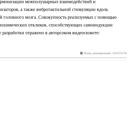
гармонизации межполушарных взаимодействий и
изаторов, а также вибротактильной стимуляции вдоль
й головного мозга. Совокупность реализуемых с помощью
рохимических откликов, способствующих самоиндукции
е разработки отражено в авторсоком видеосюжете:
Номер депонирования: 1633253758