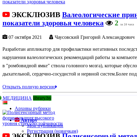
ЭКСКЛЮЗИВ
Валеологические при
показатели здоровья человека
2
за 24 часа
07 октября 2021
Чаусовский Григорий Александрович
Разработан аппликатор для профилактики негативных последст
нарушения валеологических рекомендаций работы за компьюте
в "ромбовидной ямке" ствола головного мозга), которые обус
дыхательной, сердечно-сосудистой и нервной систем.Более по
Открыть полную версию
МЕДИЦИНА
library.by
Архивы рубрики
Автору
Мои публикации
Регистрация (новичкам)
ЭКСКЛЮЗИВ
Полисенсорный метод