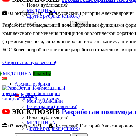
Новая публикация?
МЕДИЦИНА
03 октября 2021
Чаусовский Григорий Александрович
Другие рубрики (список)
Разработан полимодальный пояс, наделенный функциями форми
комплексного применения принципов биологической обратной 
(термоимпульсного, синхронизированного с дыханием, иници
БОС.Более подробное описание разработки отражено в авторск
Открыть полную версию
МЕДИЦИНА
library.by
Архивы рубрики
Автору
Мои публикации
Регистрация (новичкам)
ЭКСКЛЮЗИВ
Разработан полимода
Новая публикация?
МЕДИЦИНА
03 октября 2021
Чаусовский Григорий Александрович
Другие рубрики (список)