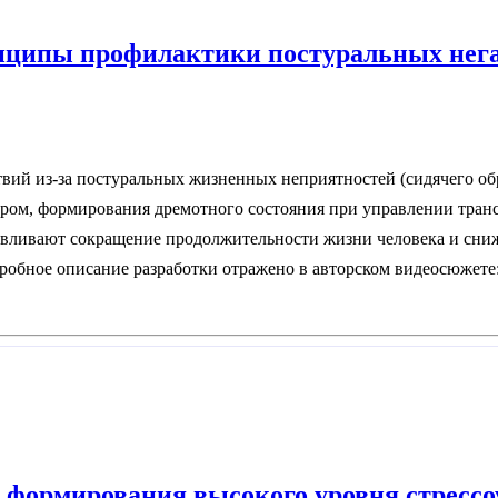
нципы профилактики постуральных нег
вий из-за постуральных жизненных неприятностей (сидячего об
ром, формирования дремотного состояния при управлении тран
ловливают сокращение продолжительности жизни человека и сниже
дробное описание разработки отражено в авторском видеосюжете
 формирования высокого уровня стрессо