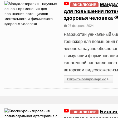
Мандал
ЭКСКЛЮЗИВ
для повышения поте
здоровья человека
07 февраля 2024
Разработан уникальный би
тренажер для повышения п
человека научно обоснов
стимуляции формирования 
саногенной направленност
авторском видеосюжете-см.
Открыть полную версию
Биосин
ЭКСКЛЮЗИВ