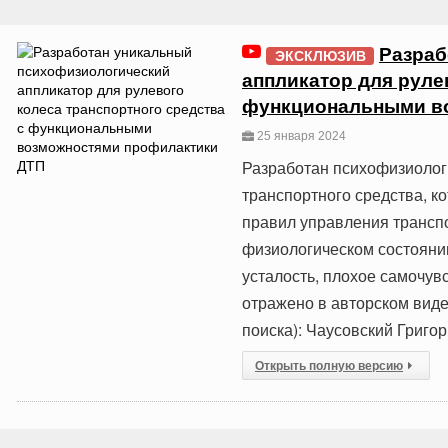
Разраб
ЭКСКЛЮЗИВ
аппликатор для руле
функциональными в
25 января 2024
Разработан психофизиолог
транспортного средства, к
правил управления трансп
физиологическом состоянии
усталость, плохое самочув
отражено в авторском виде
поиска): Чаусовский Григо
Открыть полную версию