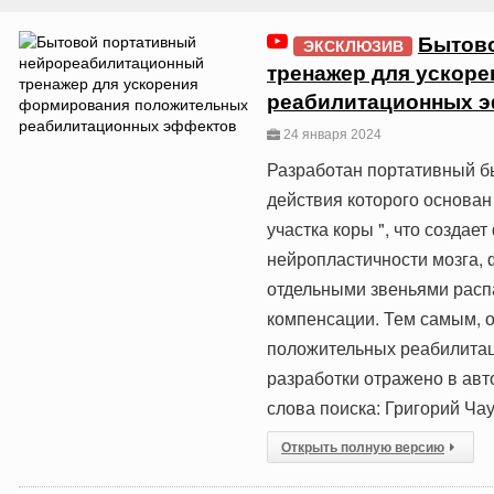
Бытово
ЭКСКЛЮЗИВ
тренажер для ускор
реабилитационных 
24 января 2024
Разработан портативный б
действия которого основан
участка коры ", что созда
нейропластичности мозга,
отдельными звеньями рас
компенсации. Тем самым, 
положительных реабилита
разработки отражено в авт
слова поиска: Григорий Ча
Открыть полную версию