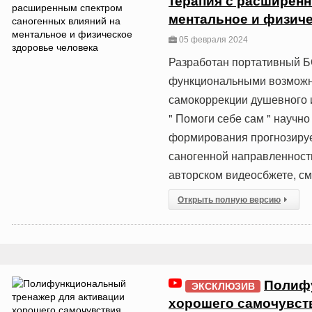
терапия с расширенн
ментальное и физиче
05 февраля 2024
Разработан портативный Б
функциональными возможн
самокоррекции душевного 
" Помоги себе сам " науч
формирования прогнозируе
саногенной направленност
авторском видеосбжете, см
Открыть полную версию
Полифу
ЭКСКЛЮЗИВ
хорошего самочувст