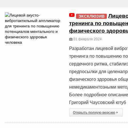
Лицево
ЭКСКЛЮЗИВ
тренинга по повыще
физического здоров
01 февраля 2024
Разработан лицевой вибро
тренинга по повышению пок
сердечного ритма, стабили
предпосылки для целенапр
физического здоровья общ
немедикаментозными метод
Более подробное описание
Григорий Чаусовский ютуб
Открыть полную версию