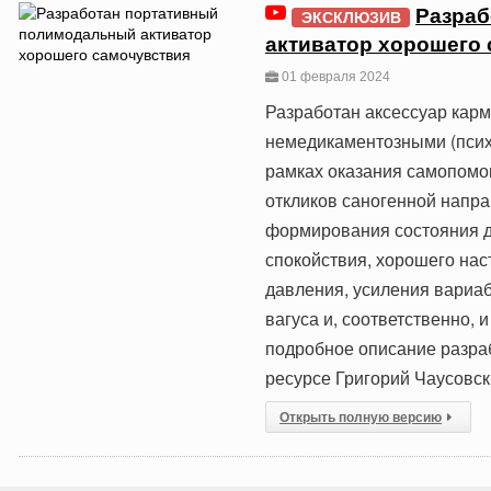
Разраб
ЭКСКЛЮЗИВ
активатор хорошего
01 февраля 2024
Разработан аксессуар карм
немедикаментозными (псих
рамках оказания самопомо
откликов саногенной напр
формирования состояния д
спокойствия, хорошего нас
давления, усиления вариа
вагуса и, соответственно,
подробное описание разра
ресурсе Григорий Чаусовск
Открыть полную версию