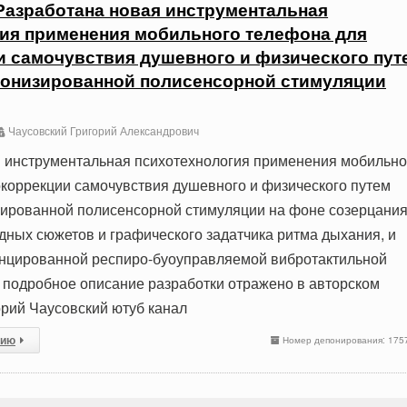
Разработана новая инструментальная
ия применения мобильного телефона для
 самочувствия душевного и физического пут
ронизированной полисенсорной стимуляции
Чаусовский Григорий Александрович
 инструментальная психотехнология применения мобильно
коррекции самочувствия душевного и физического путем
зированной полисенсорной стимуляции на фоне созерцани
ных сюжетов и графического задатчика ритма дыхания, и
цированной респиро-буоуправляемой вибротактильной
 подробное описание разработки отражено в авторском
рий Чаусовский ютуб канал
сию
Номер депонирования: 175