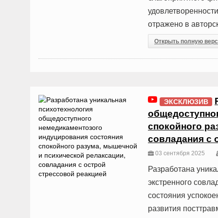
удовлетворенности
отражено в авторс
Открыть полную вер
ЭКСКЛЮЗИВ
общедоступног
спокойного ра
совладания с 
03 сентября 2025
Разработана уника
экстренного совла
состояния успокое
развития посттрав