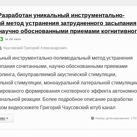
Разработан уникальный инструментально-
 метод устранения затрудненного засыпания
научно обоснованными приемами когнитивно
3
за 24 часа
Чаусовский Григорий Александрович
льный инструментально-полимодальный метод устранения
сыпания сочетанными, научно обоснованными приемами
линга, биоуправляемой акустической стимуляции,
льной стимуляции, моноауральной латеральной стимуляции
зированого формирования снотворного эффекта автономн
нальной реакции. Более подробное описание разработки
ком видеосюжете Григорий Чаусовский ютуб канал
сию
Номер депонирования: 175