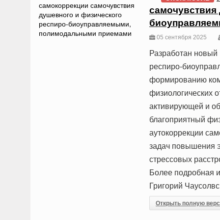
самочувствия 
биоуправляем
05 сентября 2025
Разработан новый 
респиро-биоуправ
формированию ком
физиологических о
активирующей и об
благоприятный фи
аутокоррекции сам
задач повышения 
стрессовых расстр
Более подробная и
Григорий Чаусолвс
Открыть полную вер