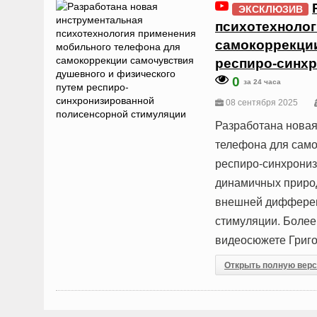
ЭКСКЛЮЗИВ
психотехнолог
самокоррекции
респиро-синх
0
за 24 часа
08 сентября 2025
Разработана новая
телефона для само
респиро-синхрони
динамичных природ
внешней дифферен
стимуляции. Более
видеосюжете Григо
Открыть полную вер