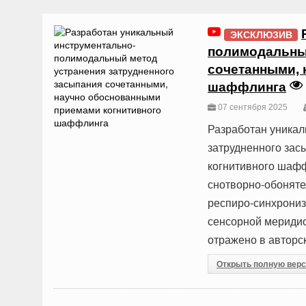
ЭКСКЛЮЗИВ
полимодальный
сочетанными, 
шаффлинга
07 сентября 2025
Разработан уника
затрудненного за
когнитивного шафф
снотворно-обоняте
респиро-синхрони
сенсорной меридио
отражено в авторс
Открыть полную вер