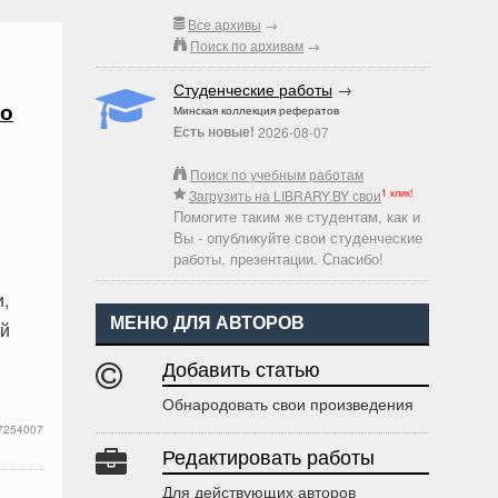
Все архивы
→
Поиск по архивам
→
Студенческие работы
→
го
Минская коллекция рефератов
Есть новые!
2026-08-07
Поиск по учебным работам
1 клик!
Загрузить на LIBRARY.BY свои
Помогите таким же студентам, как и
Вы - опубликуйте свои студенческие
работы, презентации. Спасибо!
,
МЕНЮ ДЛЯ АВТОРОВ
ой
Добавить статью
Обнародовать свои произведения
7254007
Редактировать работы
Для действующих авторов