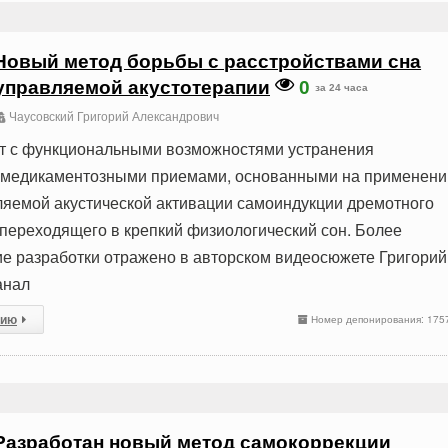
Новый метод борьбы с расстройствами сна
управляемой акустотерапии
0
за 24 часа
Чаусовский Григорий Александрович
ет с функциональными возможностями устранения
немедикаментозными приемами, основанными на применени
яемой акустической активации самоиндукции дремотного
 переходящего в крепкий физиологический сон. Более
е разработки отражено в авторском видеосюжете Григорий
анал
сию
Номер депонирования: 175
Разработан новый метод самокоррекции