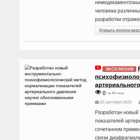
немедикаментозны
человека различн
разработки отраже
Открыть полную вер
ЭКСКЛЮЗИВ
психофизиолог
артериальног
0
за 24 часа
02 сентября 2025
Разработан новый
показателей артер
сочетанном примен
связи диафрагмал