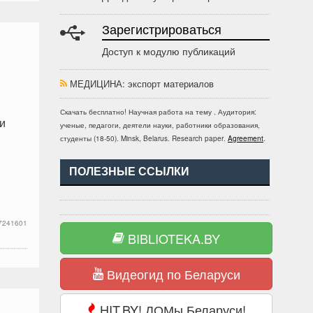
Зарегистрироваться
Доступ к модулю публикаций
МЕДИЦИНА
: экспорт материалов
Скачать бесплатно!
Научная работа
на тему
. Аудитория:
и
ученые, педагоги, деятели науки, работники образования,
студенты
(
18-50
).
Minsk, Belarus
.
Research paper
.
Agreement
.
ПОЛЕЗНЫЕ ССЫЛКИ
7241601
BIBLIOTEKA.BY
Видеогид по Беларуси
HIT.BY! ЛОМы Беларуси!