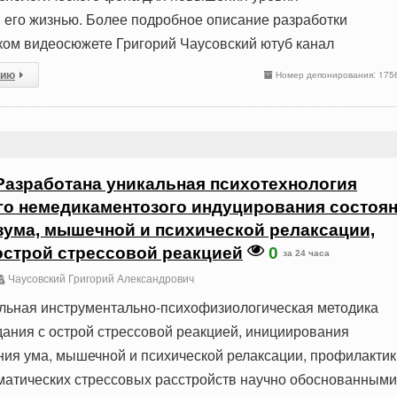
 его жизнью. Более подробное описание разработки
ком видеосюжете Григорий Чаусовский ютуб канал
сию
Номер депонирования: 175
Разработана уникальная психотехнология
о немедикаментозого индуцирования состоя
зума, мышечной и психической релаксации,
острой стрессовой реакцией
0
за 24 часа
Чаусовский Григорий Александрович
льная инструментально-психофизиологическая методика
дания с острой стрессовой реакцией, инициирования
ния ума, мышечной и психической релаксации, профилактик
матических стрессовых расстройств научно обоснованными