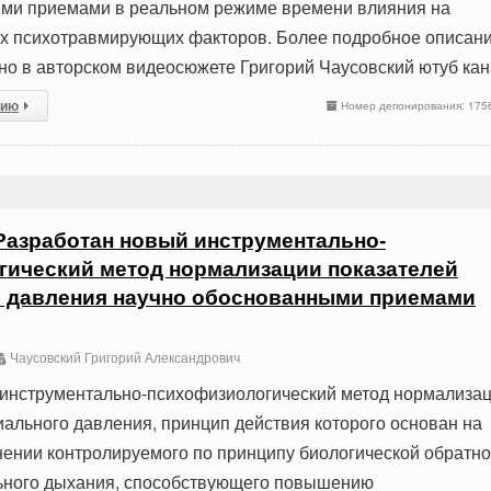
ми приемами в реальном режиме времени влияния на
ых психотравмирующих факторов. Более подробное описан
но в авторском видеосюжете Григорий Чаусовский ютуб ка
сию
Номер депонирования: 175
Разработан новый инструментально-
ический метод нормализации показателей
о давления научно обоснованными приемами
Чаусовский Григорий Александрович
 инструментально-психофизиологический метод нормализа
иального давления, принцип действия которого основан на
ении контролируемого по принципу биологической обратн
ьного дыхания, способствующего повышению