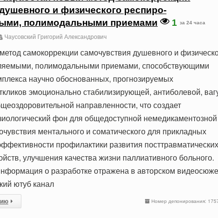
душевного и физического респиро-
ыми, полимодальными приемами
1
за 24 часа
Чаусовский Григорий Александрович
метод самокоррекции самочувствия душевного и физическ
ляемыми, полимодальными приемами, способствующими
плекса научно обоснованных, прогнозируемых
ткликов эмоционально стабилизирующей, антиболевой, ваг
щеоздоровительной направленности, что создает
зиологический фон для общедоступной немедикаментозной
очувствия ментального и соматического для прикладных
эффективности профилактики развития посттравматически
ойств, улучшения качества жизни паллиативного больного.
нформация о разработке отражена в авторском видеосюже
кий ютуб канал
сию
Номер депонирования: 175