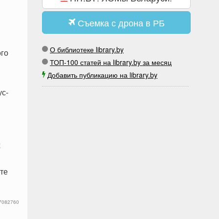
Съемка с дрона в РБ
О библиотеке library.by
ого
ТОП-100 статей на library.by за месяц
Добавить публикацию на library.by
ус-
х
те
7082760