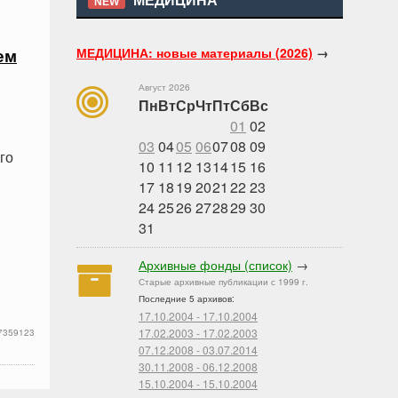
МЕДИЦИНА
NEW
МЕДИЦИНА: новые материалы (2026)
→
ем
Август 2026
Пн
Вт
Ср
Чт
Пт
Сб
Вс
01
02
03
04
05
06
07
08
09
го
10
11
12
13
14
15
16
17
18
19
20
21
22
23
я
24
25
26
27
28
29
30
31
Архивные фонды (список)
→
Старые архивные публикации с 1999 г.
Последние 5 архивов:
17.10.2004 - 17.10.2004
17.02.2003 - 17.02.2003
7359123
07.12.2008 - 03.07.2014
30.11.2008 - 06.12.2008
15.10.2004 - 15.10.2004