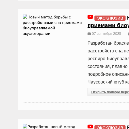
ЭКСКЛЮЗИВ
приемами био
07 сентября 2025
Разработан брасл
расстройств сна 
респиро-биоуправл
состояния, плавно
подробное описани
Чаусовский ютуб к
Открыть полную вер
ЭКСКЛЮЗИВ