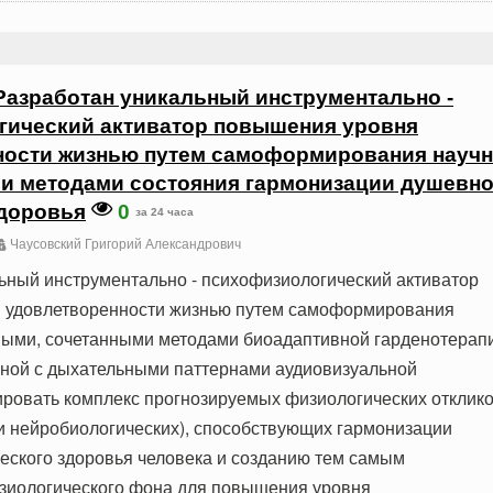
Разработан уникальный инструментально -
гический активатор повышения уровня
ности жизнью путем самоформирования науч
 методами состояния гармонизации душевно
здоровья
0
за 24 часа
Чаусовский Григорий Александрович
ьный инструментально - психофизиологический активатор
 удовлетворенности жизнью путем самоформирования
ными, сочетанными методами биоадаптивной гарденотерап
ной с дыхательными паттернами аудиовизуальной
ровать комплекс прогнозируемых физиологических отклик
и нейробиологических), способствующих гармонизации
еского здоровья человека и созданию тем самым
зиологического фона для повышения уровня