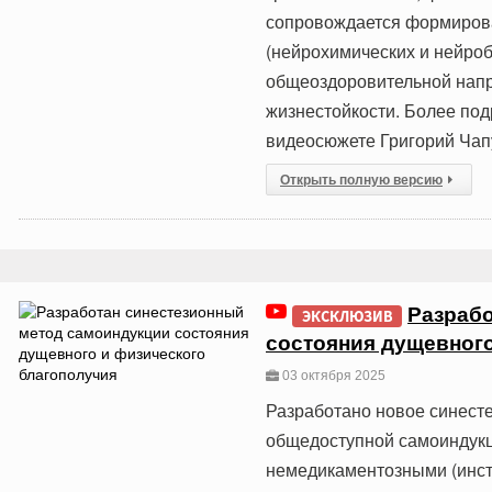
сопровождается формирова
(нейрохимических и нейро
общеоздоровительной напр
жизнестойкости. Более под
видеосюжете Григорий Чап
Открыть полную версию
Разрабо
ЭКСКЛЮЗИВ
состояния дущевного
03 октября 2025
Разработано новое синест
общедоступной самоиндукц
немедикаментозными (инст