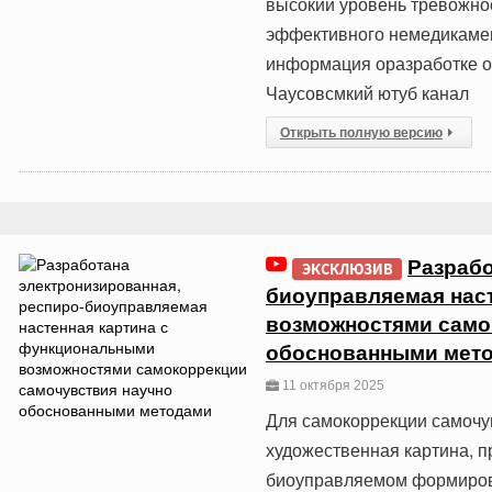
высокий уровень тревожнос
эффективного немедикамен
информация оразработке о
Чаусовсмкий ютуб канал
Открыть полную версию
Разрабо
ЭКСКЛЮЗИВ
биоуправляемая нас
возможностями само
обоснованными мет
11 октября 2025
Для самокоррекции самочу
художественная картина, п
биоуправляемом формиров