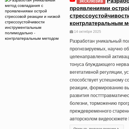
Разрабо
ЭКСКЛЮЗИВ
проявлениями острой
стрессоустойчивост
контрлатеральным м
14 октября 2025
Разработан уникальный п
прогнозируемых, научно о
целенаправленной активац
тонуса блуждающего нерва
вегетативной регуляции, у
способствует успешному с
реакции, формированию вы
развития постттравматичес
болезни, торможению прог
преждевременного старени
авторсколом видеосюжете 
Открыть полную версию