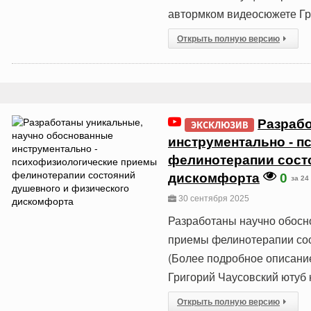
автормком видеосюжете Гр
Открыть полную версию
Разраб
ЭКСКЛЮЗИВ
инструментально - 
фелинотерапии сост
дискомфорта
0
за 24
30 сентября 2025
Разработаны научно обосн
приемы фелинотерапии сос
(Более подробное описани
Григорий Чаусовский ютуб 
Открыть полную версию