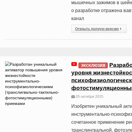
мышечных зажимов в шейн
о разработке отражена ва
канал
Открыть полную версию
Разраб
ЭКСКЛЮЗИВ
уровня жизнестойкос
психофизиологическ
фотостимуляционны
05 октября 2025
Изобретен уникальный акт
инструментально-психофи
сочетанное применение ре
транслингвальной, фотоэле