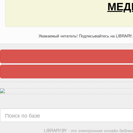
МЕД
Уважаемый читатель! Подписывайтесь на LIBRARY
LIBRARY.BY - это электронная онлайн библи