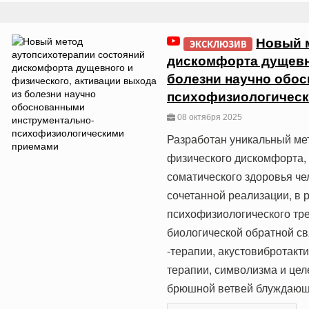
Новый 
ЭКСКЛЮЗИВ
дискомфорта дущевно
болезни научно обо
психофизиологичес
08 октября 2025
Разработан уникальный ме
физического дискомфорта,
соматического здоровья че
сочетанной реализации, в 
психофизиологического тр
биологической обратной свя
-терапии, акустовибротакт
терапии, символизма и це
брюшной ветвей блуждающ