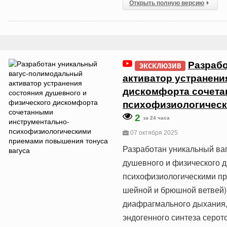
Открыть полную версию
Разраб
ЭКСКЛЮЗИВ
активатор устранени
дискомфорта сочета
психофизиологическ
2
за 24 часа
07 октября 2025
Разработан уникальный ва
душевного и физического 
психофизиологическими пр
шейной и брюшной ветвей)
диафрагмального дыхания,
эндогенного синтеза серот