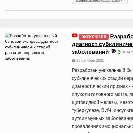
Разрабо
ЭКСКЛЮЗИВ
диагност субклиниче
заболеваний
3
за 24 
13 октября 2025
Разработан уникальный быт
субклинических стадий сер
диагностический признак -
опухоли головного мозга, л
щитовидной железы, мезоте
туберкулезе, ВИЧ, инсульт
аутоиммунных заболеваниях
проявлениях эмоциональной