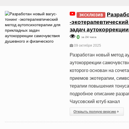
Разрабо
ЭКСКЛЮЗИВ
-экотерапевтический
задач аутокоррекции
0
за 24 часа
09 октября 2025
Разработан новый метод а
аутокоррекции самочувстви
которого основан на соче
приемов экотерапии, симво
терапии повышения тонуса 
подробное описание разра
Чаусовский ютуб канал
Открыть полную версию