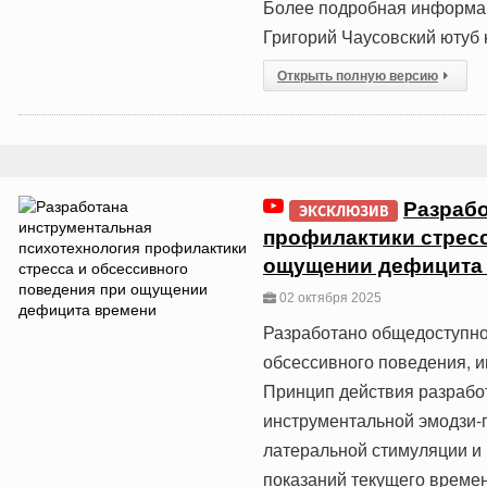
Более подробная информац
Григорий Чаусовский ютуб 
Открыть полную версию
Разрабо
ЭКСКЛЮЗИВ
профилактики стресс
ощущении дефицита
02 октября 2025
Разработано общедоступное
обсессивного поведения,
Принцип действия разрабо
инструментальной эмодзи-
латеральной стимуляции и
показаний текущего време