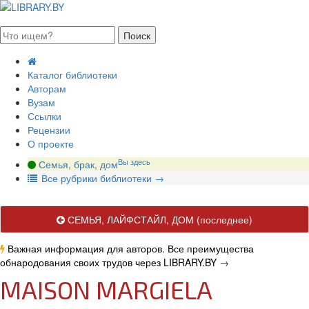
августа 2026, суббота
Каталог библиотеки
Авторам
Вузам
Ссылки
Рецензии
О проекте
Вы здесь
Семья, брак, дом
В
се рубрики библиотеки
→
СЕМЬЯ, ЛАЙФСТАЙЛ, ДОМ
(последнее)
Важная информация для авторов. Все преимущества
обнародования своих трудов через LIBRARY.BY
→
MAISON MARGIELA