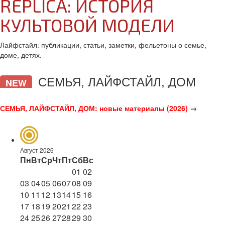
REPLICA: ИСТОРИЯ
КУЛЬТОВОЙ МОДЕЛИ
Лайфстайл: публикации, статьи, заметки, фельетоны о семье,
доме, детях.
СЕМЬЯ, ЛАЙФСТАЙЛ, ДОМ
NEW
СЕМЬЯ, ЛАЙФСТАЙЛ, ДОМ: новые материалы (2026)
→
Август 2026
Пн
Вт
Ср
Чт
Пт
Сб
Вс
01
02
03
04
05
06
07
08
09
10
11
12
13
14
15
16
17
18
19
20
21
22
23
24
25
26
27
28
29
30