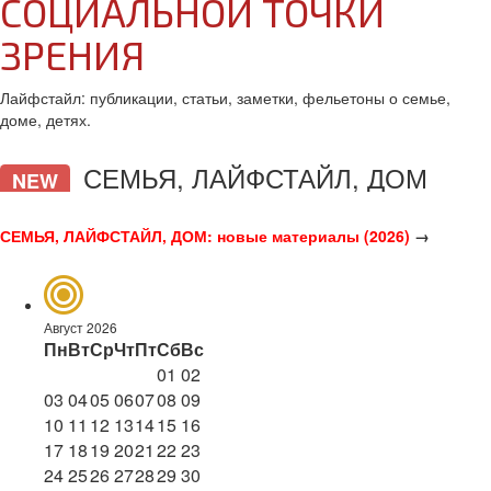
СОЦИАЛЬНОЙ ТОЧКИ
ЗРЕНИЯ
Лайфстайл: публикации, статьи, заметки, фельетоны о семье,
доме, детях.
СЕМЬЯ, ЛАЙФСТАЙЛ, ДОМ
NEW
СЕМЬЯ, ЛАЙФСТАЙЛ, ДОМ: новые материалы (2026)
→
Август 2026
Пн
Вт
Ср
Чт
Пт
Сб
Вс
01
02
03
04
05
06
07
08
09
10
11
12
13
14
15
16
17
18
19
20
21
22
23
24
25
26
27
28
29
30