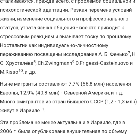
сталкиваются, прежде всего, с проблемой социальной и
психологической адаптации. Резкая перемена условий
жизни, изменение социального и профессионального
статуса, утрата языка общения - всё это приводит к
стрессовым реакциям и вызывает тоску по прошлому.
Ностальгии как индивидуально-личностному
7
переживанию посвящены исследования А. Б. Фенько
, Н.
8
9
С. Хрусталёва
, Ch.Zwingmann
D.Frigessi-Castelnuovo и
10
M.Risso
, и др.
Ныне мигранты составляют 7,7% (56,8 млн) населения
Европы, 12,9% (40,8 млн) - Северной Америки, и т.д.
Много эмигрантов из стран бывшего СССР (1,2 - 1,3 млн)
11
живут в Израиле
.
Эта проблема не менее актуальна и в Израиле, где в
2006 г. была опубликована внушительная по объему