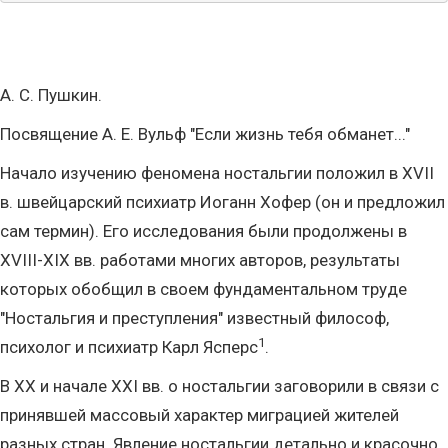
А. С. Пушкин.
Посвящение А. Е. Вульф "Если жизнь тебя обманет..."
Начало изучению феномена ностальгии положил в XVII
в. швейцарский психиатр Иоганн Хофер (он и предложил
сам термин). Его исследования были продолжены в
XVIII-XIX вв. работами многих авторов, результаты
которых обобщил в своем фундаментальном труде
"Ностальгия и преступления" известный философ,
1
психолог и психиатр Карл Ясперс
.
В XX и начале XXI вв. о ностальгии заговорили в связи с
принявшей массовый характер миграцией жителей
разных стран. Явление ностальгии детально и красочно