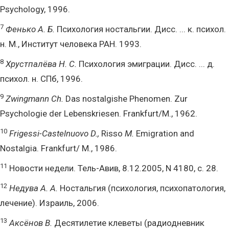
Psychology, 1996.
7
Фенько А. Б.
Психология ностальгии. Дисс. ... к. психол.
н. М., Институт человека РАН. 1993.
8
Хрустпалёва Н. С.
Психология эмиграции. Дисс. ... д.
психол. н. СПб, 1996.
9
Zwingmann Ch.
Das nostalgishe Phenomen. Zur
Psychologie der Lebenskriesen. Frankfurt/M., 1962.
10
Frigessi-Castelnuovo D.,
Risso
M.
Emigration and
Nostalgia. Frankfurt/ M., 1986.
11
Новости недели. Тель-Авив, 8.12.2005, N 4180, с. 28.
12
Недува А. А.
Ностальгия (психология, психопатология,
лечение). Израиль, 2006.
13
Аксёнов В.
Десятилетие клеветы (радиодневник