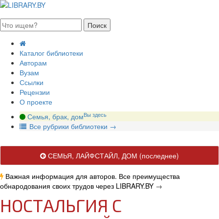
августа 2026, пятница
Каталог библиотеки
Авторам
Вузам
Ссылки
Рецензии
О проекте
Вы здесь
Семья, брак, дом
В
се рубрики библиотеки
→
СЕМЬЯ, ЛАЙФСТАЙЛ, ДОМ
(последнее)
Важная информация для авторов. Все преимущества
обнародования своих трудов через LIBRARY.BY
→
НОСТАЛЬГИЯ С