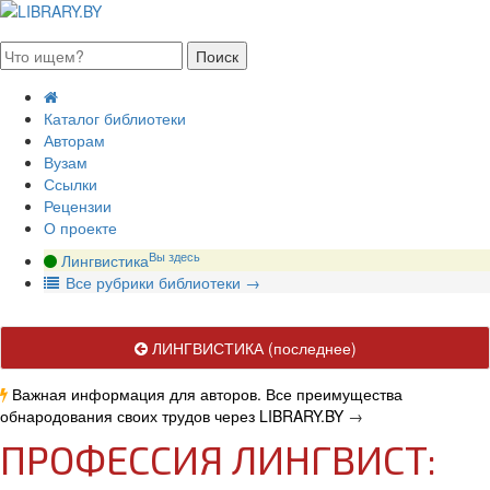
августа 2026, суббота
Каталог библиотеки
Авторам
Вузам
Ссылки
Рецензии
О проекте
Вы здесь
Лингвистика
В
се рубрики библиотеки
→
ЛИНГВИСТИКА
(последнее)
Важная информация для авторов. Все преимущества
обнародования своих трудов через LIBRARY.BY
→
ПРОФЕССИЯ ЛИНГВИСТ: