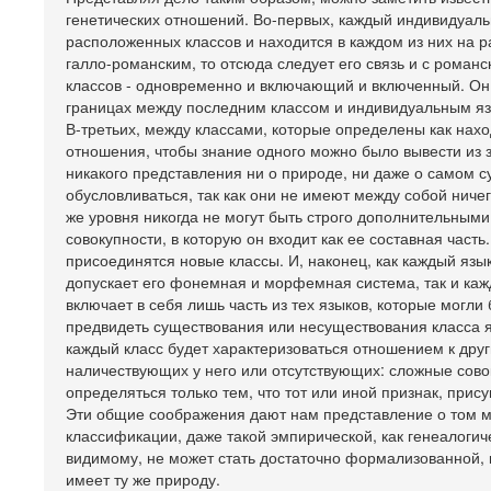
генетических отношений. Во-первых, каждый индивидуальн
расположенных классов и находится в каждом из них на р
галло-романским, то отсюда следует его связь и с романск
классов - одновременно и включающий и включенный. Он
границах между последним классом и индивидуальным язы
В-третьих, между классами, которые определены как нахо
отношения, чтобы знание одного можно было вывести из з
никакого представления ни о природе, ни даже о самом с
обусловливаться, так как они не имеют между собой ничег
же уровня никогда не могут быть строго дополнительными,
совокупности, в которую он входит как ее составная часть
присоединятся новые классы. И, наконец, как каждый язык
допускает его фонемная и морфемная система, так и кажд
включает в себя лишь часть из тех языков, которые могли
предвидеть существования или несуществования класса язы
каждый класс будет характеризоваться отношением к друг
наличествующих у него или отсутствующих: сложные совоку
определяться только тем, что тот или иной признак, прису
Эти общие соображения дают нам представление о том м
классификации, даже такой эмпирической, как генеалогич
видимому, не может стать достаточно формализованной, к
имеет ту же природу.