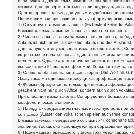
если никакая другая семья языков не обладает всеми ше
языкам. Для проверки этого мы взяли наудачу один заве
Орегон, превосходным, доступным и удобным описанием к
Перечислим эчи признаки, используя формулировки самого
1) Отсутствует гармония гласных (Es besteht keinerlei Voka
В языке такелма гармония гласных также не отмечена.
2) Число согласных, допускаемых в начале слова, не бед
Anlauts ist nicht armer als der des Inlauts und des Auslauts).
Дав полную картину консонантизма в языке такелма, Сепи
встречаться в начале слова". Единственным ограничением,
положении. Однако это ограничение снимается им же самим
все сочетание k^ является фонемой. Консонантизм начала
3) Слово не обязано начинаться с корня (Das Wort muss nic
Языку такелма одинаково присущи как префиксация, так и
4) Формы образуются не только при помощи аффиксации, 
geschieht nicht nur durch Affixe, sondern auch durch vokal
При описании языка такелма Сепир уделяет большое внима
морфологическое значение.
5) Наряду с чередованием гласных известную роль при 
согласных (Ausser den vokalischen spielen auch freie konson
В языке такелма "чередование согласных" ("consonant-ab
значение, так как оно используется при образовании време
6) Подлежащее переходного глагола трактуется так же, как