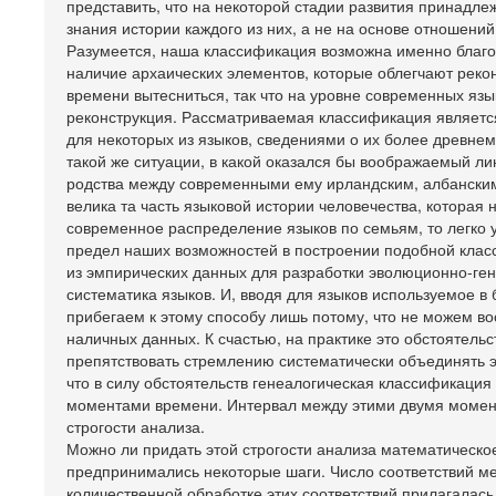
представить, что на некоторой стадии развития принадлеж
знания истории каждого из них, а не на основе отношений
Разумеется, наша классификация возможна именно благ
наличие архаических элементов, которые облегчают реко
времени вытесниться, так что на уровне современных язы
реконструкция. Рассматриваемая классификация является
для некоторых из языков, сведениями о их более древнем 
такой же ситуации, в какой оказался бы воображаемый л
родства между современными ему ирландским, албанским и
велика та часть языковой истории человечества, которая 
современное распределение языков по семьям, то легко у
предел наших возможностей в построении подобной класс
из эмпирических данных для разработки эволюционно-ген
систематика языков. И, вводя для языков используемое в 
прибегаем к этому способу лишь потому, что не можем 
наличных данных. К счастью, на практике это обстоятель
препятствовать стремлению систематически объединять э
что в силу обстоятельств генеалогическая классификаци
моментами времени. Интервал между этими двумя момента
строгости анализа.
Можно ли придать этой строгости анализа математическ
предпринимались некоторые шаги. Число соответствий ме
количественной обработке этих соответствий прилагалась