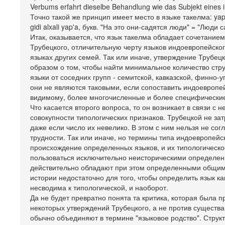
Verbums erfahrt dieselbe Behandlung wie das Subjekt eines i
Точно такой же принцип имеет место в языке такелма: yap'a 
gidi alxali yap'a, букв. "На это они-садятся люди" = "Люди
Итак, оказывается, что язык такелма обладает сочетание
Трубецкого, отличительную черту языков индоевропейского
языках других семей. Так или иначе, утверждение Трубец
образом о том, чтобы найти минимальное количество стр
языки от соседних групп - семитской, кавказской, финно-
они не являются таковыми, если сопоставить индоевропей
видимому, более многочисленные и более специфические
Что касается второго вопроса, то он возникает в связи 
совокупности типологических признаков. Трубецкой не за
даже если число их невелико. В этом с ним нельзя не со
трудности. Так или иначе, но термины типа индоевропейс
происхождение определенных языков, и их типологическо
пользоваться исключительно неисторическими определен
действительно обладают при этом определенными общими
истории недостаточно для того, чтобы определить язык 
несводима к типологической, и наоборот.
Да не будет превратно понята та критика, которая была
некоторых утверждений Трубецкого, а не против существа
обычно объединяют в термине "языковое родство". Струк