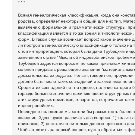
* * *
Всякая генеалогическая классификация, когда она конста
родства, определяет некоторый общий для них тип. Мат
выявлению формальной и грамматической структуры, при
классификация является в то же время и типологической.
форм. В таком случае возникает вопрос: какое значение 
ли построить генеалогическую классификацию только на т
с той интерпретацией, которая была дана Трубецким индо
замеченной статье "Мысли об индоевропейской проблеме"
Трубецкой задается вопросом: по каким признакам лингв
склонен придавать решающего значения "материальным 
доказательства их родства. Нельзя, говорит он, преувелич
должно быть число таких совпадений и какими именно он
Среди этих совпадений нет ни одного, наличие которого 
гораздо большее значение наличию шести структурных пр
этих структурных признаков, говорит он, встречается так
индоевропейских.
Последнее положение мы хотели бы рассмотреть более по
значение. Здесь нужно различать два вопроса: 1) только
признаков; 2) достаточно ли только данных признаков дл
Чтобы ответить на первый вопрос, нужно обратиться к фак