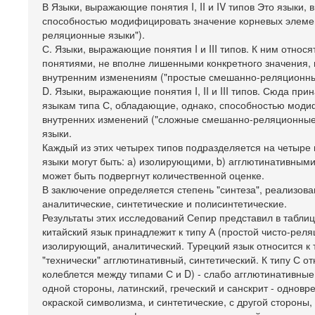
В Языки, выражающие понятия I, II и IV типов Это язык
способностью модифицировать значение корневых элемен
реляционные языки").
С. Языки, выражающие понятия I и III типов. К ним относ
понятиями, не вполне лишенными конкретного значения, 
внутренним изменениям ("простые смешанно-реляционны
D. Языки, выражающие понятия I, II и III типов. Сюда п
языкам типа С, обладающие, однако, способностью моди
внутренних изменений ("сложные смешанно-реляционные я
языки.
Каждый из этих четырех типов подразделяется на четыре п
языки могут быть: а) изолирующими, b) агглютинативными
может быть подвергнут количественной оценке.
В заключение определяется степень "синтеза", реализова
аналитические, синтетические и полисинтетические.
Результаты этих исследований Сепир представил в таблиц
китайский язык принадлежит к типу А (простой чисто-реля
изолирующий, аналитический. Турецкий язык относится к
"технически" агглютинативный, синтетический. К типу С от
колеблется между типами С и D) - слабо агглютинативные
одной стороны, латинский, греческий и санскрит - однов
окраской символизма, и синтетические, с другой стороны