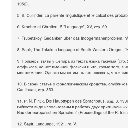
1952).
5. В. Соllinder. La parente linguistique et le calcul des probabi
6. Kroeber et Chretien. B "Language", XV, стр. 69.
7. Trubetzkoy, Gedanken uber das Indogermanenproblem, "Acta
8. Sapir, The Takelma language of South-Western Oregon, "H
9. Примеры взяты у Сепира из текста языка такелма (стр.
аффиксов, но нет именной флексии и что, кроме того, в 
местоимении. Однако мы хотим только показать, что и си
10. В своей статье о фонологическом сродстве, опубликова
Cantineau, стр. 353.
11. Р. N. Finсk, Die Haupttypen des Sprachbaus, изд. З, 
гибкости виде использованы в работах двух оригинальных 
Bau der europaischen Sprachen" (Proceedings of the R. Iris
12. Sарir, Language, 1921, гл. V.