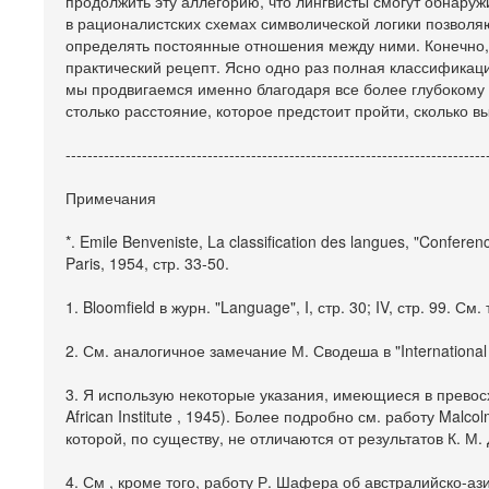
продолжить эту аллегорию, что лингвисты смогут обнаруж
в рационалистских схемах символической логики позволяю
определять постоянные отношения между ними. Конечно,
практический рецепт. Ясно одно раз полная классификац
мы продвигаемся именно благодаря все более глубокому
столько расстояние, которое предстоит пройти, сколько 
-----------------------------------------------------------------------------
Примечания
*. Emile Benveniste, La classification des langues, "Conferenc
Paris, 1954, стр. 33-50.
1. Bloomfield в журн. "Language", I, стр. 30; IV, стр. 99. См
2. См. аналогичное замечание М. Сводеша в "International Jo
3. Я использую некоторые указания, имеющиеся в превосхо
African Institute , 1945). Более подробно см. работу Malcol
которой, по существу, не отличаются от результатов К. М. 
4. См , кроме того, работу Р. Шафера об австралийско-азиатс