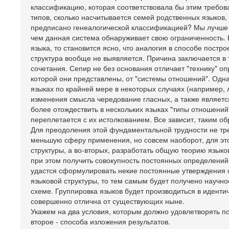
классификацию, которая соответствовала бы этим требов
типов, сколько насчитывается семей родственных языков, 
предписано генеалогической классификацией? Мы лучше п
чем данная система обнаруживает свою ограниченность. 
языка, то становится ясно, что аналогия в способе пост
структура вообще не выявляется. Причина заключается в
сочетания. Сепир не без основания отличает "технику" 
которой они представлены, от "системы отношений". Одна
языках по крайней мере в некоторых случаях (например, 
изменения смысла чередование гласных, а также являетс
более отождествить в нескольких языках "типы отношений
переплетается с их истолкованием. Все зависит, таким обра
Для преодоления этой фундаментальной трудности не тр
меньшую сферу применения, но совсем наоборот, для это
структуры, а во-вторых, разработать общую теорию языко
при этом получить совокупность постоянных определений 
удастся сформулировать некие постоянные утверждения 
языковой структуры, то тем самым будет получено научно
схеме. Группировка языков будет производиться в иденти
совершенно отлична от существующих ныне.
Укажем на два условия, которым должно удовлетворять п
второе - способа изложения результатов.