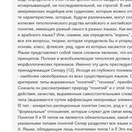
исчерпывающей, ни последовательной, ни строгой. В ней 
американских индейцев или суданские, которые можно от
те характеристики, которые, будучи различными, могут со
иллюзия типологического родства китайского и английско
понятие, имеющее разный смысл в разных языках. Как мо
и арабского языка? Или, скажем, как определить "корень
все эти вопросы, теории, которая определила бы и упоря
основа, класс, флексия, ряд, одни из которых касаются с
Языки представляют собой такое сложное явление, что к
принципов. Полная и всеобъемлющая типология должна 
морфологических признаков. Именно эту цель преследуе
принадлежащая Сепиру [12]. Исходя из глубокого понима
- наиболее своеобразных из всех существующих языков. 
критериев: типы выраженных "понятий"; "техника", преобл
Сначала он рассматривает природу "понятий" и с этой точ
действия, качества, выраженные самостоятельными словам
типа (выражаются путем аффиксации некорневых элемент
III тип - конкретно-реляционные понятия (число, род и т.
"формальные" отношения, которые служат для связи межд
Понятия II и III типов не являются обязательными, какой-л
указанными типами понятий Сепир разделяет все языки 
А. Языки, обладающие лишь понятиями типов I и II Это я