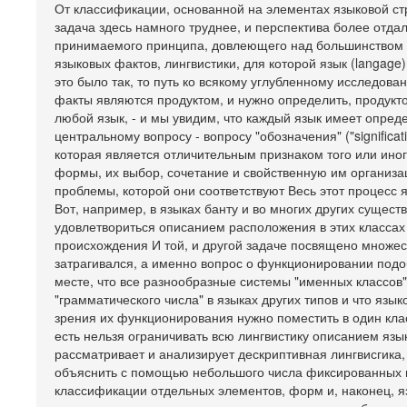
От классификации, основанной на элементах языковой ст
задача здесь намного труднее, и перспектива более отда
принимаемого принципа, довлеющего над большинством с
языковых фактов, лингвистики, для которой язык (langag
это было так, то путь ко всякому углубленному исследов
факты являются продуктом, и нужно определить, продуктом
любой язык, - и мы увидим, что каждый язык имеет опре
центральному вопросу - вопросу "обозначения" ("signific
которая является отличительным признаком того или иног
формы, их выбор, сочетание и свойственную им организ
проблемы, которой они соответствуют Весь этот процесс 
Вот, например, в языках банту и во многих других сущес
удовлетвориться описанием расположения в этих класса
происхождения И той, и другой задаче посвящено множест
затрагивался, а именно вопрос о функционировании подо
месте, что все разнообразные системы "именных классо
"грамматического числа" в языках других типов и что яз
зрения их функционирования нужно поместить в один кла
есть нельзя ограничивать всю лингвистику описанием яз
рассматривает и анализирует дескриптивная лингвисгика, 
объяснить с помощью небольшого числа фиксированных п
классификации отдельных элементов, форм и, наконец, яз