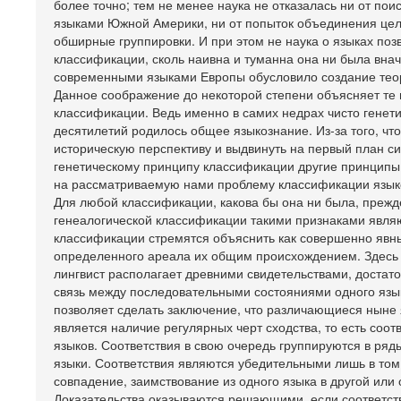
более точно; тем не менее наука не отказалась ни от п
языками Южной Америки, ни от попыток объединения целы
обширные группировки. И при этом не наука о языках поз
классификации, сколь наивна и туманна она ни была внач
современными языками Европы обусловило создание теор
Данное соображение до некоторой степени объясняет те 
классификации. Ведь именно в самих недрах чисто генети
десятилетий родилось общее языкознание. Из-за того, ч
историческую перспективу и выдвинуть на первый план с
генетическому принципу классификации другие принципы.
на рассматриваемую нами проблему классификации язык
Для любой классификации, какова бы она ни была, прежде
генеалогической классификации такими признаками являю
классификации стремятся объяснить как совершенно явны
определенного ареала их общим происхождением. Здесь 
лингвист располагает древними свидетельствами, доста
связь между последовательными состояниями одного язык
позволяет сделать заключение, что различающиеся ныне я
является наличие регулярных черт сходства, то есть с
языков. Соответствия в свою очередь группируются в ря
языки. Соответствия являются убедительными лишь в том 
совпадение, заимствование из одного языка в другой или 
Доказательства оказываются решающими, если соответствия