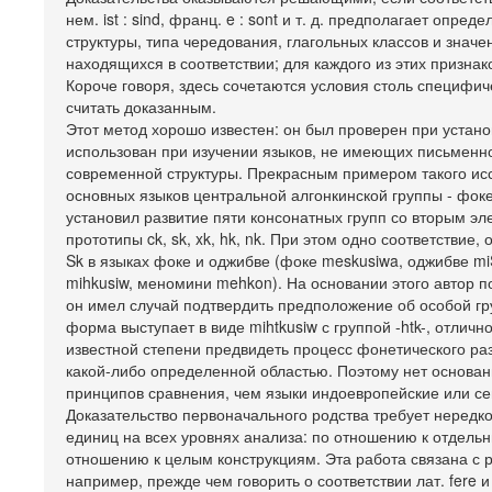
нем. ist : sind, франц. e : sont и т. д. предполагает оп
структуры, типа чередования, глагольных классов и значе
находящихся в соответствии; для каждого из этих признак
Короче говоря, здесь сочетаются условия столь специфи
считать доказанным.
Этот метод хорошо известен: он был проверен при устано
использован при изучении языков, не имеющих письменно
современной структуры. Прекрасным примером такого и
основных языков центральной алгонкинской группы - фок
установил развитие пяти консонатных групп со вторым эл
прототипы ck, sk, xk, hk, nk. При этом одно соответстви
Sk в языках фоке и оджибве (фоке meskusiwa, оджибве miS
mihkusiw, меномини mehkon). На основании этого автор п
он имел случай подтвердить предположение об особой гру
форма выступает в виде mihtkusiw с группой -htk-, отличн
известной степени предвидеть процесс фонетического ра
какой-либо определенной областью. Поэтому нет основани
принципов сравнения, чем языки индоевропейские или се
Доказательство первоначального родства требует нередк
единиц на всех уровнях анализа: по отношению к отде
отношению к целым конструкциям. Эта работа связана с 
например, прежде чем говорить о соответствии лат. fere и