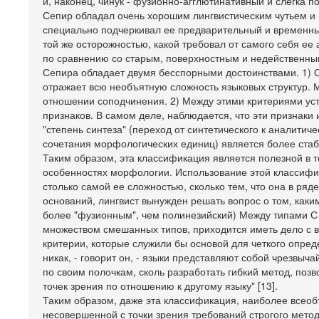
и, наконец, чинук - фузионно-агглютинативный и слегка п
Сепир обладал очень хорошим лингвистическим чутьем и 
специально подчеркивал ее предварительный и временный
той же осторожностью, какой требовал от самого себя ее
по сравнению со старым, поверхностным и недейственны
Сепира обладает двумя бесспорными достоинствами. 1) О
отражает всю необъятную сложность языковых структур. 
отношении соподчинения. 2) Между этими критериями ус
признаков. В самом деле, наблюдается, что эти признаки
"степень синтеза" (переход от синтетического к аналитич
сочетания морфологических единиц) является более стаб
Таким образом, эта классификация является полезной в 
особенностях морфологии. Использование этой классифик
столько самой ее сложностью, сколько тем, что она в ряд
оснований, лингвист вынужден решать вопрос о том, каки
более "фузионным", чем полинезийский) Между типами С 
множеством смешанных типов, приходится иметь дело с в
критерии, которые служили бы основой для четкого опреде
никак, - говорит он, - языки представляют собой чрезвыч
по своим полочкам, сколь разработать гибкий метод, поз
точек зрения по отношению к другому языку" [13].
Таким образом, даже эта классификация, наиболее всео
несовершенной с точки зрения требований строгого метода