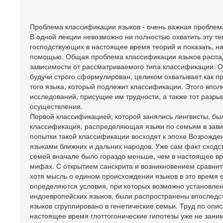
Проблема классификации языков - очень важная проблема
В одной лекции невозможно ни полностью охватить эту те
господствующих в настоящее время теорий и показать, на
помощью. Общая проблема классификации языков распада
зависимости от рассматриваемого типа классификации. Од
будучи строго сформулирован, целиком охватывает как п
того языка, который подлежит классификации. Этого впол
исследований, присущие им трудности, а также тот разр
осуществления.
Первой классификацией, которой занялись лингвисты, был
классификация, распределяющая языки по семьям в зав
попытки такой классификации восходят к эпохе Возрожден
языками ближних и дальних народов. Уже сам факт сходс
семей вначале было гораздо меньше, чем в настоящее вр
мифах. С открытием санскрита и возникновением сравни
хотя мысль о едином происхождении языков в это время 
определяются условия, при которых возможно установлен
индоевропейских языков, были распространены впоследст
языков сгруппировано в генетические семьи. Труд по оп
настоящее время глоттогонические гипотезы уже не зани