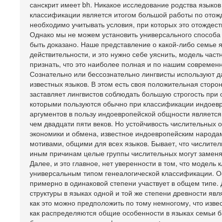
санскрит имеет bh. Никакое исследование родства языков
классификации является итогом большой работы по отож
необходимо учитывать условия, при которых это отождеств
Однако мы не можем установить универсального способа
быть доказано. Наше представление о какой-либо семье я
действительности, и это нужно себе уяснить, модель час
признать, что это наиболее полная и по нашим совреме
Сознательно или бессознательно лингвисты используют д
известных языков. В этом есть своя положительная сторо
заставляет лингвистов соблюдать большую строгость при 
которыми пользуются обычно при классификации индоевр
аргументов в пользу индоевропейской общности является 
чем двадцати пяти веков. Но устойчивость числительных 
экономики и обмена, известное индоевропейским народам
мотивами, общими для всех языков. Бывает, что числител
иным причинам целые группы числительных могут заменят
Далее, и это главное, нет уверенности в том, что модель
универсальным типом генеалогической классификации. Ос
примерно в одинаковой степени участвует в общем типе.
структуры в языках одной и той же степени древности явл
как это можно предположить по тому немногому, что изве
как распределяются общие особенности в языках семьи б