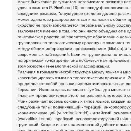
может быть также результатом независимого развития нес
удачно заметил Р. Якобсон [10] по поводу фонологическог
соседними языками, "структурное сходство должно рассм
может одинаково распространяться и на языки с общим п
сходство не противополагается 'первоначальному родству'
заключается именно в том, что они часто объединяют в о
генетическое родство не препятствует образованию новых
группировок по типологическому сродству не заменяет ген
между общим историческим происхождением (filiation) и т
современных наблюдений. Если же группировка по типолог
исторической точки зрения она покажется нам признаком 
возможностей генеалогической классификации.
Различия в грамматической структуре между языками мира
классифицировать языки по типологическим признакам. Э
представляют собой попытки систематизировать языки р
Германии. Именно здесь начиная с Гумбольдта множатся 
Главным представителем этого направления, которое и се
Финк различает восемь основных типов языков, каждый и
следующие типы: подчиняющий - турецкий, инкорпорирующ
корнеизолирующий (vurzelisoliererid) - китайский, основ
(wurzelflektierend) - арабский, основофлектирующий (stamm
грузинский. Каждое из этих наименований действительно 
виде определить с этой точки зрения место каждого из р