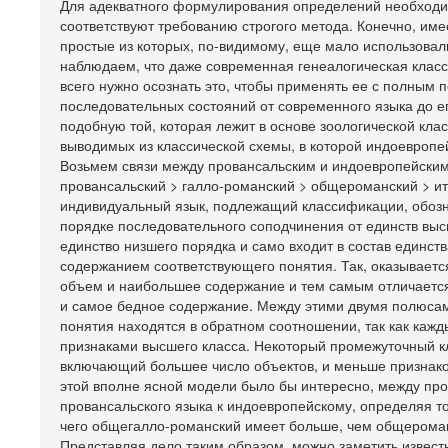
Для адекватного формулирования определений необходим
соответствуют требованию строгого метода. Конечно, им
простые из которых, по-видимому, еще мало использовал
наблюдаем, что даже современная генеалогическая класс
всего нужно осознать это, чтобы применять ее с полным
последовательных состояний от современного языка до е
подобную той, которая лежит в основе зоологической кла
выводимых из классической схемы, в которой индоевропе
Возьмем связи между провансальским и индоевропейским 
провансальский > галло-романский > общероманский > ит
индивидуальный язык, подлежащий классификации, обозна
порядке последовательного соподчинения от единств выс
единство низшего порядка и само входит в состав единс
содержанием соответствующего понятия. Так, оказываетс
объем и наибольшее содержание и тем самым отличается
и самое бедное содержание. Между этими двумя полюсам
понятия находятся в обратном соотношении, так как кажд
признаками высшего класса. Некоторый промежуточный к
включающий большее число объектов, и меньше признако
этой вполне ясной модели было бы интересно, между про
провансальского языка к индоевропейскому, определяя то
чего общегалло-романский имеет больше, чем общероманс
Представляя дело таким образом, можно заметить извест