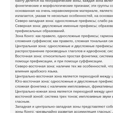
банту делится на географические зоны; каждая зона вкл
фонетические и морфологические признаки; эти группы с
основанная на очень неравномерном материале, является
излагается, указав те несколько особенностей, на основа
Северо-западная зона: односложные префиксы; слабо ра
Северная зона: двусложные именные префиксы; образова
префиксальных образований.
Зона Конго: как правило, односложные префиксы; гармон
сложения суффиксов; как правило, сложная тональная си
Центральная зона: односложные и двусложные префиксы;
распространение производных глаголов и идеофонов; сис
Восточная зона: относительно простая фонетика; систем
помощи префиксации, и при помощи суффиксации.
Северо-восточная зона: наличие тех же особенностей, ч
влияния арабского языка.
Центрально-восточная зона является переходной между ц
Юго-восточная зона: односложные и двусложные префикс
сложная фонетика с наличием имплозивных, фрикативных 
Центрально-южная зона является переходной между центр
восточной зоной: система трех тонов; имплозивные зву
гласным.
Западная и центрально-западная зоны представляют соб
зоны Конго: чрезвычайно развитая ассимиляция гласных