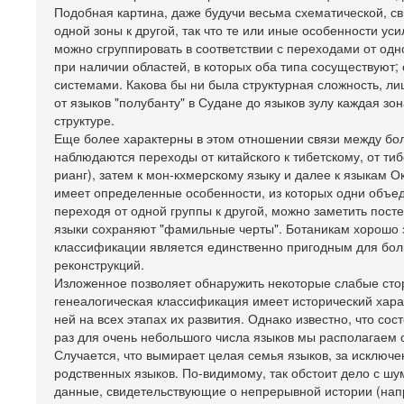
Подобная картина, даже будучи весьма схематической, св
одной зоны к другой, так что те или иные особенности у
можно сгруппировать в соответствии с переходами от од
при наличии областей, в которых оба типа сосуществуют;
системами. Какова бы ни была структурная сложность, ли
от языков "полубанту" в Судане до языков зулу каждая з
структуре.
Еще более характерны в этом отношении связи между бол
наблюдаются переходы от китайского к тибетскому, от тиб
рианг), затем к мон-кхмерскому языку и далее к языкам О
имеет определенные особенности, из которых одни объед
переходя от одной группы к другой, можно заметить пост
языки сохраняют "фамильные черты". Ботаникам хорошо зн
классификации является единственно пригодным для бол
реконструкций.
Изложенное позволяет обнаружить некоторые слабые сто
генеалогическая классификация имеет исторический хара
ней на всех этапах их развития. Однако известно, что с
раз для очень небольшого числа языков мы располагаем 
Случается, что вымирает целая семья языков, за исключе
родственных языков. По-видимому, так обстоит дело с 
данные, свидетельствующие о непрерывной истории (нап