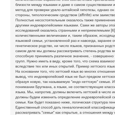
близости между языками и даже о самом существовании и
метод для проверки урало-алтайской гипотезы, однако он
стороны, типологическим сродством (affinite) или заимств
Полностью несостоятельным оказалось также применение
другими индоевропейскими языками. Сами же авторы этой 
исследований оказались странными и неприемлемыми [6].
количественными величинами и, таким образом, исходящ
языковой семьи, установленной раз и навсегда, заранее
генетическое родство, ни число языков, признанных род
самом деле мы должны рассматривать степень родства м
способную принимать различное значение, - совершенно 
групп. Нужно иметь в виду, кроме того, что схема взаим
вследствие тех или иных открытий. Пример хеттского язы
На основании того, что хеттский язык во многих отношен
вывод, что индоевропейский язык не был предком хеттского
образуя новую, так называемую "индо-хеттскую" семью. И
понимании Бругмана, а языки, не соответствующие класси
языка. Мы, напротив, должны включить хеттский в число 
должны будем изменить определение индоевропейской се
семьи. Как будет показано ниже, логическая структура ге
Единственный способ дать генеалогической классификаци
рассматривать "семьи" как открытые, а отношения между