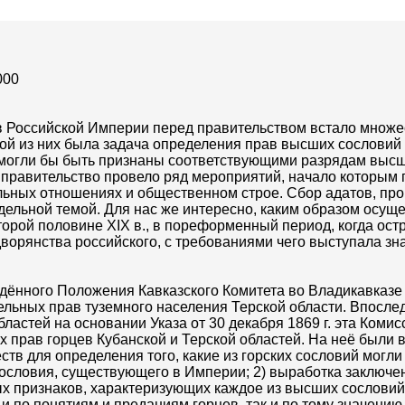
000
в Российской Империи перед правительством встало множе
ой из них была задача определения прав высших сословий 
ий могли бы быть признаны соответствующими разрядам высш
 правительство провело ряд мероприятий, начало которым
альных отношениях и общественном строе. Сбор адатов, пр
отдельной темой. Для нас же интересно, каким образом осущ
орой половине XIX в., в пореформенный период, когда остр
ворянства российского, с требованиями чего выступала зн
ждённого Положения Кавказского Комитета во Владикавказ
льных прав туземного населения Терской области. Впосле
ластей на основании Указа от 30 декабря 1869 г. эта Коми
 прав горцев Кубанской и Терской областей. На неё были 
ств для определения того, какие из горских сословий могли
словия, существующего в Империи; 2) выработка заключен
ых признаков, характеризующих каждое из высших сословий
 по понятиям и преданиям горцев, так и по тому значению,