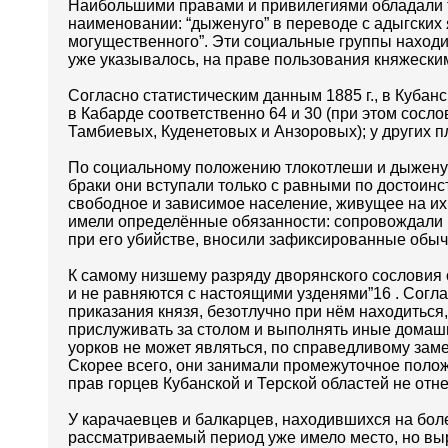
Наибольшими правами и привилегиями обладали тл
наименовании: “дыженуго” в переводе с адыгских 
могущественного”. Эти социальные группы находи
уже указывалось, на праве пользования княжески
Согласно статистическим данным 1885 г., в Кубан
в Кабарде соответственно 64 и 30 (при этом со
Тамбиевых, Куденетовых и Анзоровых); у других 
По социальному положению тлокотлеши и дыженуго
браки они вступали только с равными по достоинст
свободное и зависимое население, живущее на их 
имели определённые обязанности: сопровождали к
при его убийстве, вносили зафиксированные обыч
К самому низшему разряду дворянского сословия о
и не равняются с настоящими узденями”16 . Согл
приказания князя, безотлучно при нём находиться,
прислуживать за столом и выполнять иные домашн
уорков не может являться, по справедливому зам
Скорее всего, они занимали промежуточное поло
прав горцев Кубанской и Терской областей не от
У карачаевцев и балкарцев, находившихся на бол
рассматриваемый период уже имело место, но выр