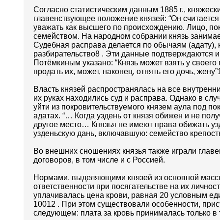
Согласно статистическим данным 1885 г., княжеск
главенствующее положение князей: “Он считается 
уважать как высшего по происхождению. Лицо, по
семейством. На народном собрании князь занимае
Судебная расправа делается по обычаям (адату), н
разбирательство8 . Эти данные подтверждаются и
Потёмкиным указано: “Князь может взять у своего 
продать их, может, наконец, отнять его дочь, жену”1
Власть князей распространялась на все внутренн
их руках находились суд и расправа. Однако в с
уйти из покровительствуемого князем аула под п
адатах. “… Когда уздень от князя обижен и не пол
другое место… Князья не имеют права обижать уз
узденьскую дань, включавшую: семейство крепостн
Во внешних сношениях князья также играли глав
договоров, в том числе и с Россией.
Нормами, выделяющими князей из основной масс
ответственности при посягательстве на их личнос
уплачивалась цена крови, равная 20 условным еди
10012 . При этом существовали особенности, при
следующем: плата за кровь принималась только в 