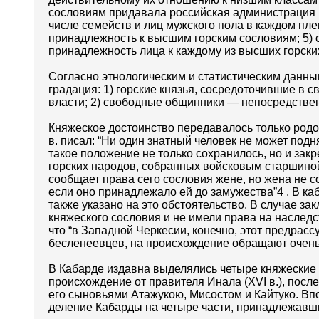
сословиям придавала российская администрация н
числе семейств и лиц мужского пола в каждом пл
принадлежность к высшим горским сословиям; 5) с
принадлежность лица к каждому из высших горск
Согласно этнологическим и статистическим данны
градация: 1) горские князья, сосредоточившие в 
власти; 2) свободные общинники — непосредствен
Княжеское достоинство передавалось только родом 
в. писал: “Ни один знатный человек не может поднят
такое положение не только сохранилось, но и зак
горских народов, собранных войсковым старшиной 
сообщает права сего сословия жене, но жена не со
если оно принадлежало ей до замужества”4 . В ка
также указано на это обстоятельство. В случае з
княжеского сословия и не имели права на наследст
что “в Западной Черкесии, конечно, этот предрасс
бесленеевцев, на происхождение обращают очень
В Кабарде издавна выделялись четыре княжеские
происхождение от правителя Инала (XVI в.), посл
его сыновьями Атажукою, Мисостом и Кайтуко. Впо
деление Кабарды на четыре части, принадлежавш