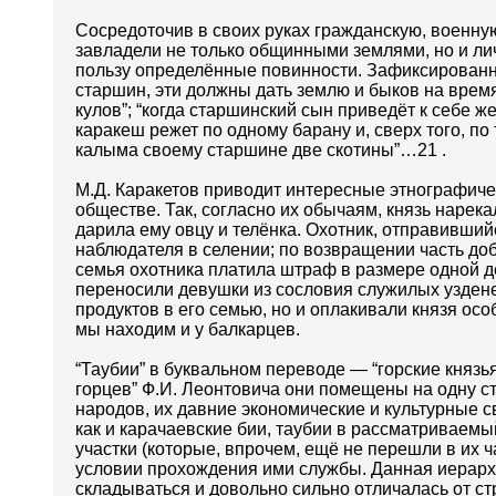
Сосредоточив в своих руках гражданскую, военну
завладели не только общинными землями, но и л
пользу определённые повинности. Зафиксированны
старшин, эти должны дать землю и быков на время
кулов”; “когда старшинский сын приведёт к себе ж
каракеш режет по одному барану и, сверх того, п
калыма своему старшине две скотины”…21 .
М.Д. Каракетов приводит интересные этнографич
обществе. Так, согласно их обычаям, князь нарека
дарила ему овцу и телёнка. Охотник, отправивший
наблюдателя в селении; по возвращении часть доб
семья охотника платила штраф в размере одной дес
переносили девушки из сословия служилых уздене
продуктов в его семью, но и оплакивали князя осо
мы находим и у балкарцев.
“Таубии” в буквальном переводе — “горские князья
горцев” Ф.И. Леонтовича они помещены на одну с
народов, их давние экономические и культурные с
как и карачаевские бии, таубии в рассматриваем
участки (которые, впрочем, ещё не перешли в их 
условии прохождения ими службы. Данная иерарх
складываться и довольно сильно отличалась от с