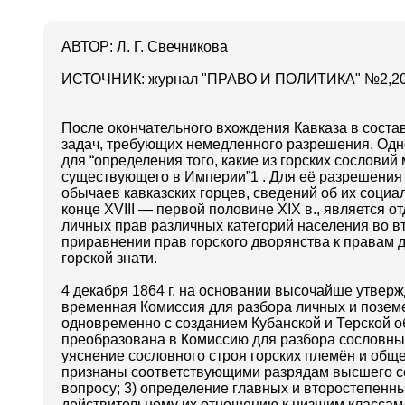
АВТОР: Л. Г. Свечникова
ИСТОЧНИК: журнал "ПРАВО И ПОЛИТИКА" №2,2
После окончательного вхождения Кавказа в соста
задач, требующих немедленного разрешения. Одн
для “определения того, какие из горских сослов
существующего в Империи”1 . Для её разрешения
обычаев кавказских горцев, сведений об их соци
конце XVIII — первой половине XIX в., является 
личных прав различных категорий населения во вт
приравнении прав горского дворянства к правам д
горской знати.
4 декабря 1864 г. на основании высочайше утвер
временная Комиссия для разбора личных и поземе
одновременно с созданием Кубанской и Терской об
преобразована в Комиссию для разбора сословных
уяснение сословного строя горских племён и обще
признаны соответствующими разрядам высшего со
вопросу; 3) определение главных и второстепенн
действительному их отношению к низшим классам и