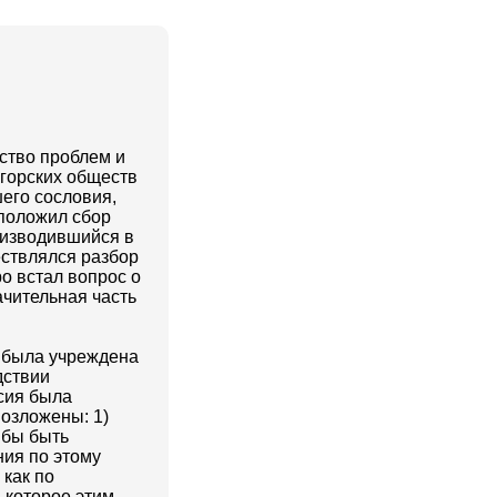
ство проблем и
горских обществ
его сословия,
 положил сбор
оизводившийся в
ествлялся разбор
о встал вопрос о
ачительная часть
е была учреждена
дствии
ссия была
возложены: 1)
 бы быть
ия по этому
 как по
 которое этим