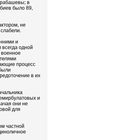
арабашевы; в
биев было 89,
ктором, не
 слабели.
нними и
 всегда одной
 военное
ителями
вающие процесс
 были
редоточение в их
ачальника
Темирбулатовых и
ачая они не
овой для
ом частной
единоличное