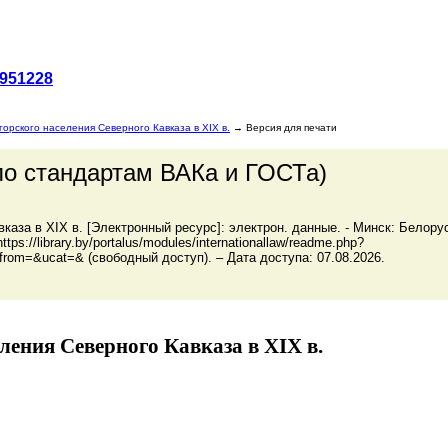
951228
горского населения Северного Кавказа в XIX в.
→ Версия для печати
по стандартам ВАКа и ГОСТа)
каза в XIX в. [Электронный ресурс]: электрон. данные. - Минск: Белор
s://library.by/portalus/modules/internationallaw/readme.php?
from=&ucat=& (свободный доступ). – Дата доступа: 07.08.2026.
ления Северного Кавказа в XIX в.