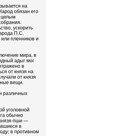
азывается на
Народ обязан его
с целым
собрания.
ство, ускорить
арода П.С.
й или пленников и
лючение мира, в
одный адыг мог
отражено в
ься от князя на
лучали от князя
зные вещи.
и различных
ой уголовной
ыга обычно
 князя-пши —
авшиеся в
оду; в противном