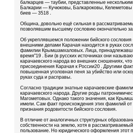
балкарцев — таубии, представленные нескольки
Балкарии — Кучюковы, Балкароковы, Келеметовы и
биев — 3518 .
Община, довольно ещё сильная в рассматриваем
позволявшим высшему сословию окончательно захв
Об укреплявшемся положении бийского сословия 
внешними делами Карачая находится в руках сосл
фамилии Крымшамхаловых. Лица, принадлежавшие 
время”19 . Бии (в русских источниках они называ
карачаевского народа во внешних сношениях, чт
присоединения Карачая к России20 . Другими фа
повышенная уголовная пеня за убийство или оско
руках суда и расправы.
Согласно традиции знатные карачаевские фамилии
карачаевского народа. Другие роды патронимиче
Магометовых. Однако такого значения, как Крым
имели. Сам факт происхождения этих фамилий от
признания родовитости бийского сословия.
В отличие от аналогичных структурных образован
собственности на землю, хотя в рассматриваемы
пользование. Но юридического оформления этот п