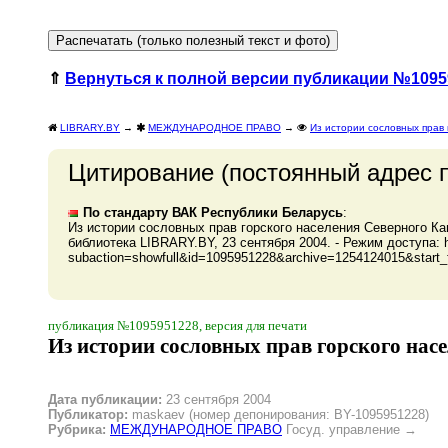
⇑
Вернуться к полной версии публикации №1095
LIBRARY.BY
→
МЕЖДУНАРОДНОЕ ПРАВО
→
Из истории сословных прав 
Цитирование (постоянный адрес 
По стандарту ВАК Республики Беларусь
:
Из истории сословных прав горского населения Северного Кав
библиотека LIBRARY.BY, 23 сентября 2004. - Режим доступа: http
subaction=showfull&id=1095951228&archive=1254124015&start_
публикация №1095951228, версия для печати
Из истории сословных прав горского насе
Дата публикации:
23 сентября 2004
Публикатор:
maskaev (номер депонирования: BY-1095951228)
Рубрика:
МЕЖДУНАРОДНОЕ ПРАВО
Госуд. управление
→