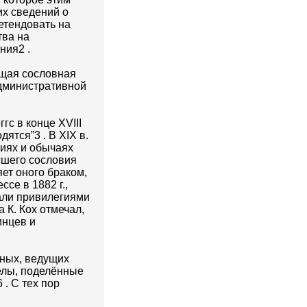
их сведений о
етендовать на
тва на
ния2 .
ющая сословная
административной
гс в конце XVIII
ятся”3 . В XIX в.
ниях и обычаях
ысшего сословия
яет оного браком,
се в 1882 г.,
дали привилегиями
 К. Кох отмечал,
инцев и
иных, ведущих
делы, поделённые
. С тех пор