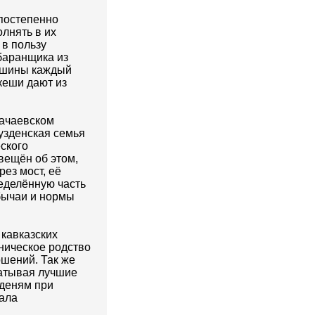
 постепенно
лнять в их
 в пользу
 баранщика из
таршины каждый
кеши дают из
рачаевском
 узденская семья
еского
вещён об этом,
рез мост, её
ределённую часть
обычаи и нормы
 кавказских
ническое родство
ошений. Так же
ватывая лучшие
зденям при
ала