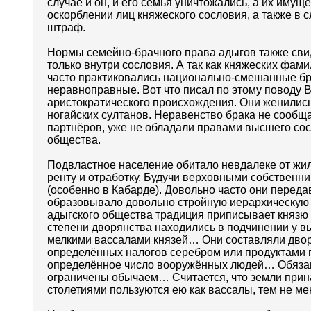
случае и он, и его семья уничтожались, а их иму
оскорблении лиц княжеского сословия, а также в
штраф.
Нормы семейно-брачного права адыгов также сви
только внутри сословия. А так как княжеских фа
часто практиковались национально-смешанные бра
неравноправные. Вот что писал по этому поводу В
аристократического происхождения. Они женились
ногайских султанов. Неравенство брака не сообщ
партнёров, уже не обладали правами высшего сос
общества.
Подвластное население обитало невдалеке от жилья
ренту и отработку. Будучи верховными собственн
(особенно в Кабарде). Довольно часто они переда
образовывало довольно стройную иерархическую 
адыгского общества традиция приписывает князю 
степени дворянства находились в подчинении у вы
мелкими вассалами князей… Они составляли двор 
определённых налогов серебром или продуктами п
определённое число вооружённых людей… Обязанн
ограничены обычаем… Считается, что земли прина
столетиями пользуются ею как вассалы, тем не м