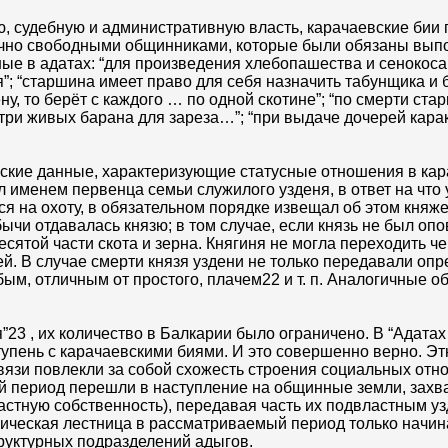
ю, судебную и административную власть, карачаевские бии
ично свободными общинниками, которые были обязаны выпо
е в адатах: “для произведения хлебопашества и сенокоса
”; “старшина имеет право для себя назначить табунщика и
ену, то берёт с каждого … по одной скотине”; “по смерти с
о три живых барана для зареза…”; “при выдаче дочерей кара
еские данные, характеризующие статусные отношения в ка
л именем первенца семьи служилого узденя, в ответ на что
ся на охоту, в обязательном порядке извещал об этом княж
ычи отдавалась князю; в том случае, если князь не был опо
ятой части скота и зерна. Княгиня не могла переходить че
й. В случае смерти князя уздени не только передавали оп
бым, отличным от простого, плачем22 и т. п. Аналогичные 
”23 , их количество в Балкарии было ограничено. В “Адатах
тупень с карачаевскими биями. И это совершенно верно. Эт
вязи повлекли за собой схожесть строения социальных отн
ый период перешли в наступление на общинные земли, зах
частную собственность), передавая часть их подвластным у
ическая лестница в рассматриваемый период только начин
труктурных подразделений адыгов.