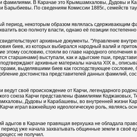
ми фамилиями. В Карачае это Крымшамхаловы, Дудовы и К
 Барыбиевы. По сведениям Комиссии 1885г., семейств тау
ый период, некоторым образом являлась сдерживающим фа
атить всю полноту власти, однако её позиции постепенно
свидетельствуют архивные документы. “Управление внутре
овия биев, из которых выбирался народный валий и притом
этому сословию, стояли во главе народного ополчения в
ются старшинами) выступали, как и адыгские пши, представ
о подтверждают архивные материалы начала XIX в., описы
кторами, выделявшими биев как господствующее сословие,
рбление достоинства представителей данных фамилий, сос
 ведут своё происхождение от Карчи, легендарного родон
ского союза Карчи представлены фамилиями Коджаковых, 
шамхаловы, Дудовы и Карабашевы, во внутренней жизни Кар
 Карчи играл важнейшую идеологическую роль, являясь осн
ий адыгов в Карачае правящая верхушка не обладала прав
й период уже начала захватывать общинные земли в своё 
роцесс не получил.