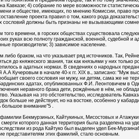
а Кавказе; 4) собрание по мере возможности статистическ
емени и обществе, имеющих, по мнению Комиссии, право пр
оставление проекта правил о том, какого рода доказательс
их сословий должны быть признаны не вызывающими сомне
м того времени, в горских обществах существовала следу
своих руках всю полноту гражданской, военной, судебной и 
ные производители; 3) зависимое население.
либо браком, на что указывает ряд источников. Так, Рейнег
ься до княжеского звания, так как князьями у них только род
репилось в адатных нормах. В сведениях о народных преда
А.А Кучеровым в начале 40-х гг. XIX в., записано: “Муж в
общает своего сословия ни мужу, ни детям, сама же не тер
бардинских адатах, опубликованных Ф.И. Леонтовичем в Одес
аключения неравного брака дети, рождённые в нём, не обла
во. Указывая на это обстоятельство, исследователь Кавказа
удок больше не действует, но на востоке, особенно у кабард
 большое внимание”5 .
 фамилии Бекмурзиных, Кайтукиных, Мисостовых и Атажук
е смерти которого данная территория была разделена на у
следствии из рода Кайтуко был выделен удел Бек-Мурзина6 
ие представителям этих фамилий, стало основным.