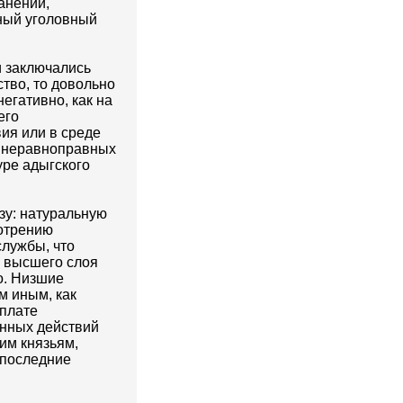
анении,
нный уголовный
и заключались
тво, то довольно
егативно, как на
его
ия или в среде
т неравноправных
уре адыгского
ьзу: натуральную
мотрению
службы, что
е высшего слоя
о. Низшие
м иным, как
ыплате
енных действий
им князьям,
 последние