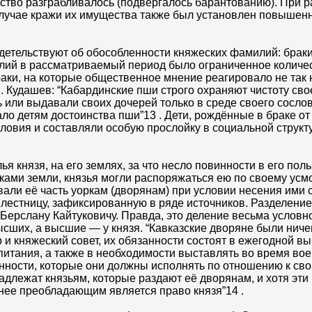
щество разграбливалось (подвергалось барантованию). При р
 случае кражи их имущества также был установлен повыше
детельствуют об обособленности княжеских фамилий: брак
милий в рассматриваемый период было ограниченное количес
ки, на которые общественное мнение реагировало не так н
. Кудашев: “Кабардинские пши строго охраняют чистоту сво
 или выдавали своих дочерей только в среде своего сослов
ало детям достоинства пши”13 . Дети, рождённые в браке о
ловия и составляли особую прослойку в социальной структ
 князя, на его землях, за что несло повинности в его пол
иками земли, князья могли распоряжаться ею по своему ус
вали её часть уоркам (дворянам) при условии несения ими 
лестницу, зафиксированную в ряде источников. Разделени
Берслану Кайтуковичу. Правда, это деление весьма условн
сших, а высшие — у князя. “Кавказские дворяне были ниче
и княжеский совет, их обязанности состоят в ежегодной в
итания, а также в необходимости выставлять во время во
ости, которые они должны исполнять по отношению к сво
длежат князьям, которые раздают её дворянам, и хотя эти
енее преобладающим является право князя”14 .