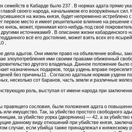
их семейств в Кабарде было 237 . В нормах адата прямо ук
главой своего народа, начальником его вооружённых сил. 
кусившееся на жизнь князя, будет непременно истреблено 
т первое место и имеет решительное влияние на решение 
о князь, может, принимая кого-нибудь под своё покровитель
 другими источниками9 . В описании жизни кабардинского н
подданного всё его достояние, может взять всех его ясыре
0 .
ие дела адыгов. Они имели право на объявление войны, зак
лучае злоупотребления ими своими правами обиженный своб
окровительство другого владельца. Данное положение было 
учает назначенных подарков, тогда уздень вправе переселит
деней без причины11 . Согласно адатным нормам уздени по
ых, несколько сот баранов, часть земли и различные желе
енствующую роль, выступая от имени народа при заключени
ы правящего сословия, были положения адата о повышенн
ть или имущество. Так, за убийство простого свободного ад
ницам, за убийство уорка (дворянина) — 42, а за убийство
сущие данному виду отношений при убийстве князя, заключ
том случае, если убийца также принадлежал к княжескому р