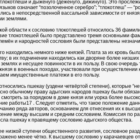
окотлеши и дыженуго (деженуго, дижинуго). Это прослежи
языков означает “позолоченное серебро”; “тлокотлеш” — “
лись в непосредственной вассальной зависимости от князя,
ми землями.
ской области к сословию тлокотлешей относилось 36 фамил
словие тлокотлешей было представлено тремя основными ф
племён и народностей сословия были представлены незначи
 находились немного ниже князей. Плата за их кровь была
ву; в их подчинении находились как дворяне более низших 
землях и несущее повинности в их пользу. В свою очередь
нязя в военных походах, участвовали при осуществлении 
аем имущественные платежи в его пользу.
тносились пшекау (уздени четвёртой степени), которые “не
асно обычному праву адыгских народов пшекау были обяза
 смотреть за порядком в доме князя или уорка более высок
ие работы17 . Следует отметить, что такое положение дан
ечанию ряда авторов, основанием для отнесения их к высш
жение между высшим и средним сословием. Комиссия по р
несла пшекау к правящему сословию адыгского общества.
ее низкой ступени общественного развития, сословное раз
ажено менее чётко. К высшему сословию у карачаевцев от