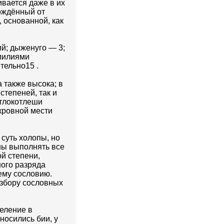
вается даже в их
рождённый от
 основанной, как
ий; дыженуго — 3;
амилиями
тельно15 .
 также высока; в
степеней, так и
 тлокотлеши
кровной мести
 суть холопы, но
ны выполнять все
ой степени,
ного разряда
ему сословию.
азбору сословных
деление в
носились бии, у