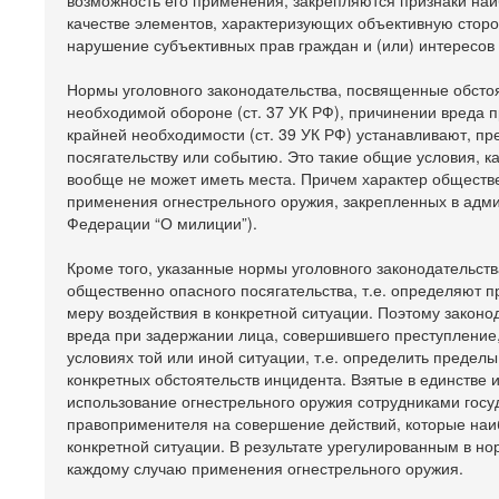
возможность его применения, закрепляются признаки наи
качестве элементов, характеризующих объективную сторо
нарушение субъективных прав граждан и (или) интересов 
Нормы уголовного законодательства, посвященные обсто
необходимой обороне (ст. 37 УК РФ), причинении вреда п
крайней необходимости (ст. 39 УК РФ) устанавливают, п
посягательству или событию. Это такие общие условия, к
вообще не может иметь места. Причем характер обществе
применения огнестрельного оружия, закрепленных в админ
Федерации “О милиции”).
Кроме того, указанные нормы уголовного законодательст
общественно опасного посягательства, т.е. определяют 
меру воздействия в конкретной ситуации. Поэтому закон
вреда при задержании лица, совершившего преступление,
условиях той или иной ситуации, т.е. определить предел
конкретных обстоятельств инцидента. Взятые в единств
использование огнестрельного оружия сотрудниками гос
правоприменителя на совершение действий, которые наиб
конкретной ситуации. В результате урегулированным в н
каждому случаю применения огнестрельного оружия.