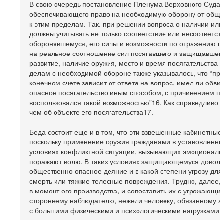
В свою очередь постановление Пленума Верховного Суда 
обеспечивающего право на необходимую оборону от обще
к этим пределам. Так, при решении вопроса о наличии и
должны учитывать не только соответствие или несоответс
оборонявшемуся, его силы и возможности по отражению по
на реальное соотношение сил посягавшего и защищавшего
развитие, наличие оружия, место и время посягательства 
делам о необходимой обороне также указывалось, что “
конечном счете зависит от ответа на вопрос, имел ли о
опасное посягательство иным способом, с причинением п
воспользовался такой возможностью”16. Как справедливо 
чем об объекте его посягательства17.
Беда состоит еще и в том, что эти взвешенные кабинетн
поскольку применение оружия гражданами в установленны
условиях конфликтной ситуации, вызывающих эмоциональн
поражают волю. В таких условиях защищающемуся доволь
общественно опасное деяние и в какой степени угрозу для
смерть или тяжкие телесные повреждения. Трудно, далее,
в момент его производства, и сопоставить их с угрожающи
стороннему наблюдателю, нежели человеку, обязанному а
с большими физическими и психологическими нагрузкам