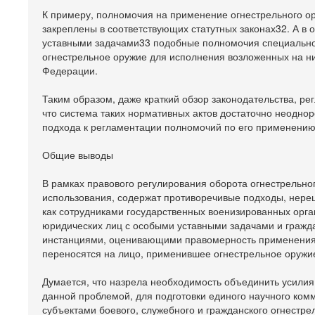
К примеру, полномочия на применение огнестрельного о
закреплены в соответствующих статутных законах32. А в
уставными задачами33 подобные полномочия специально 
огнестрельное оружие для исполнения возложенных на н
Федерации.
Таким образом, даже краткий обзор законодательства, р
что система таких нормативных актов достаточно неоднор
подхода к регламентации полномочий по его применению
Общие выводы
В рамках правового регулирования оборота огнестрельн
использования, содержат противоречивые подходы, нереш
как сотрудниками государственных военизированных орг
юридических лиц с особыми уставными задачами и гражд
инстанциями, оценивающими правомерность применения о
переносятся на лицо, применившее огнестрельное оружие
Думается, что назрела необходимость объединить усилия
данной проблемой, для подготовки единого научного к
субъектами боевого, служебного и гражданского огнестре