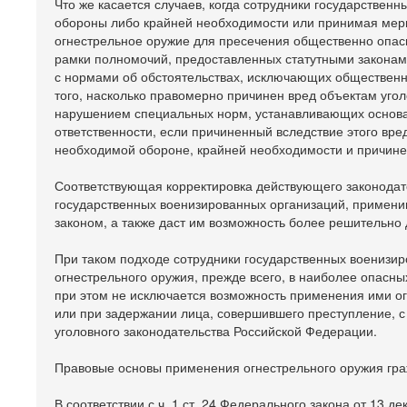
Что же касается случаев, когда сотрудники государствен
обороны либо крайней необходимости или принимая мер
огнестрельное оружие для пресечения общественно опасн
рамки полномочий, предоставленных статутными законами1
с нормами об обстоятельствах, исключающих общественну
того, насколько правомерно причинен вред объектам уго
нарушением специальных норм, устанавливающих основан
ответственности, если причиненный вследствие этого вр
необходимой обороне, крайней необходимости и причине
Соответствующая корректировка действующего законодат
государственных военизированных организаций, примени
законом, а также даст им возможность более решительно
При таком подходе сотрудники государственных военизи
огнестрельного оружия, прежде всего, в наиболее опасн
при этом не исключается возможность применения ими ог
или при задержании лица, совершившего преступление, 
уголовного законодательства Российской Федерации.
Правовые основы применения огнестрельного оружия гр
В соответствии с ч. 1 ст. 24 Федерального закона от 13 