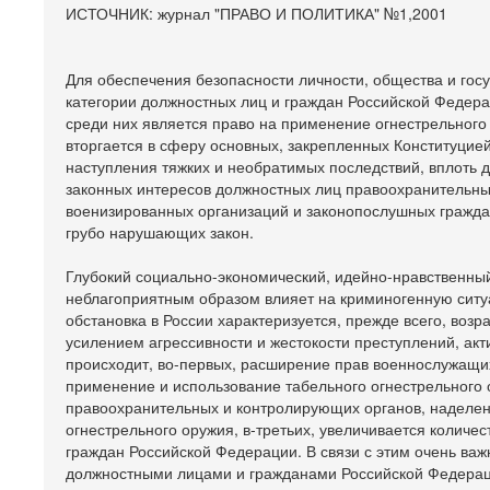
ИСТОЧНИК: журнал "ПРАВО И ПОЛИТИКА" №1,2001
Для обеспечения безопасности личности, общества и гос
категории должностных лиц и граждан Российской Федер
среди них является право на применение огнестрельного 
вторгается в сферу основных, закрепленных Конституцие
наступления тяжких и необратимых последствий, вплоть 
законных интересов должностных лиц правоохранительны
военизированных организаций и законопослушных граждан
грубо нарушающих закон.
Глубокий социально-экономический, идейно-нравственный
неблагоприятным образом влияет на криминогенную ситу
обстановка в России характеризуется, прежде всего, воз
усилением агрессивности и жестокости преступлений, ак
происходит, во-первых, расширение прав военнослужащи
применение и использование табельного огнестрельного 
правоохранительных и контролирующих органов, наделен
огнестрельного оружия, в-третьих, увеличивается количе
граждан Российской Федерации. В связи с этим очень ва
должностными лицами и гражданами Российской Федераци