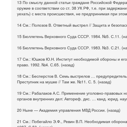
13 По смыслу данной статьи граждане Российской Федера
оружие в соответствии со ст. 38 УК РФ, т.е. при задержа
уехать) с места происшествия, не предпринимая при это
14 См.: Полозов В. Ответный выстрел // Защита и безопасн
15 Бюллетень Верховного Суда СССР. 1984. №5. С.11. (н
16 Бюллетень Верховного Суда СССР. 1983. №3. С.21. (н
17 См.: Юшков Ю.Н. Институт необходимой обороны и его 
право. 1992. №4. С.65. (назад)
18 См.: Бесперстов В. Семь выстрелов … предупредительн
Преступник на мушке // Там же. №11. С. 5. (назад)
19 См.: Рабалаков А.С. Применение уголовно-правовых н
органов внутренних дел: Автореф. дис. … канд. юрид. наук.
20 Ныне — Академия управления МВД России. (назад)
21 См.: Побегайло Э.Ф., Ревин В.П. Необходимая оборона