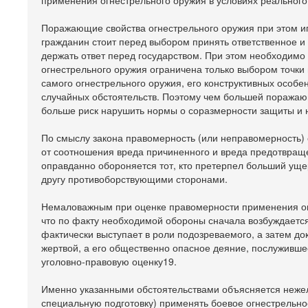
применения огнестрельного оружия в условиях реального 
Поражающие свойства огнестрельного оружия при этом и
гражданин стоит перед выбором принять ответственное и
держать ответ перед государством. При этом необходимо
огнестрельного оружия ограничена только выбором точки 
самого огнестрельного оружия, его конструктивных особе
случайных обстоятельств. Поэтому чем большей поражаю
больше риск нарушить нормы о соразмерности защиты и н
По смыслу закона правомерность (или неправомерность) о
от соотношения вреда причиненного и вреда предотвраще
оправданно обороняется тот, кто претерпел больший ущер
другу противоборствующими сторонами.
Немаловажным при оценке правомерности применения огн
что по факту необходимой обороны сначала возбуждаетс
фактически выступает в роли подозреваемого, а затем д
жертвой, а его общественно опасное деяние, послуживше
уголовно-правовую оценку19.
Именно указанными обстоятельствами объясняется неже
специальную подготовку) применять боевое огнестрельно