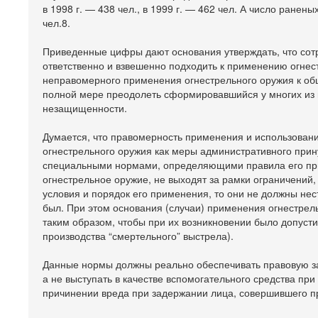
в 1998 г. — 438 чел., в 1999 г. — 462 чел. А число раненых
чел.8.
Приведенные цифры дают основания утверждать, что сотр
ответственно и взвешенно подходить к применению огнест
неправомерного применения огнестрельного оружия к общ
полной мере преодолеть сформировавшийся у многих из 
незащищенности.
Думается, что правомерность применения и использован
огнестрельного оружия как меры административного прину
специальными нормами, определяющими правила его при
огнестрельное оружие, не выходят за рамки ограничений
условия и порядок его применения, то они не должны нест
был. При этом основания (случаи) применения огнестрел
таким образом, чтобы при их возникновении было допус
производства “смертельного” выстрела).
Данные нормы должны реально обеспечивать правовую з
а не выступать в качестве вспомогательного средства пр
причинении вреда при задержании лица, совершившего п