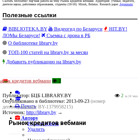
Скачать бесплатно!
Научная работа
на тему Рынок кредитов вебмани
. Аудитория:
ученые, педагоги,
деятели науки, работники образования, студенты
(
18-50
).
Minsk, Belarus
.
Research paper
.
Agreement
.
Полезные ссылки
BIBLIOTEKA.BY
Видеогид по Беларуси
HIT.BY!
ЛОМы Беларуси!
Съемка с дрона в РБ
О библиотеке library.by
ТОП-100 статей на library.by за месяц
Добавить публикацию на library.by
ынок кредитов вебмани
2
Публикатор:
БЦБ LIBRARY.BY
2
за 24 часа
Опубликовано в библиотеке:
2013-09-23
(номер
Печать
депонирования: BY-1379958215)
Источник:
http://library.by
→
Автору
Рынок кредитов вебмани
Редактировать
Удалить