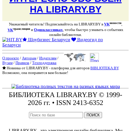
НА LIBRARY.BY
новости
Уважаемый читатель! Подписывайтесь на LIBRARY.BY в
VK
,
трансляция
VK
и
Одноклассниках
, чтобы быстро узнавать о событиях
онлайн библиотеки.
Шоубизнес Беларуси
Видеогид по
Беларуси
О проекте
/
Авторам
/
Издателям
/
Вузам
/
Правила
/
Техподдержка
Новинка от LIBRARY.BY - платформа для авторов
BIBLIOTEKA.BY
.
Возможно, она понравится вам больше!
БИБЛИОТЕКА
LIBRARY.BY © 1999-
2026 гг.
• ISSN 2413-6352
ПОИСК
LIBRARY.BY - это электронная онлайн библиотека. Мы