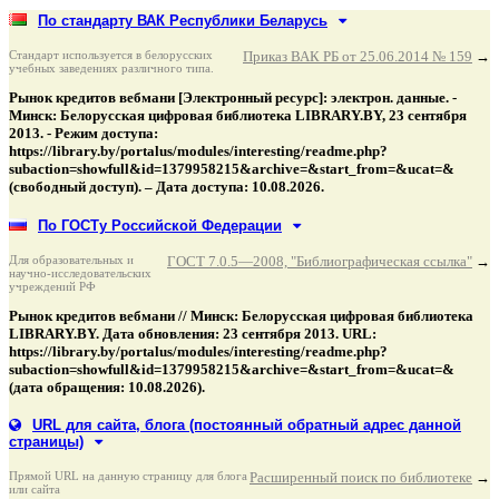
По стандарту ВАК Республики Беларусь
Стандарт используется в белорусских
Приказ ВАК РБ от 25.06.2014 № 159
→
учебных заведениях различного типа.
Рынок кредитов вебмани [Электронный ресурс]: электрон. данные. -
Минск: Белорусская цифровая библиотека LIBRARY.BY, 23 сентября
2013. - Режим доступа:
https://library.by/portalus/modules/interesting/readme.php?
subaction=showfull&id=1379958215&archive=&start_from=&ucat=&
(свободный доступ). – Дата доступа: 10.08.2026.
По ГОСТу Российской Федерации
Для образовательных и
ГОСТ 7.0.5—2008, "Библиографическая ссылка"
→
научно-исследовательских
учреждений РФ
Рынок кредитов вебмани // Минск: Белорусская цифровая библиотека
LIBRARY.BY. Дата обновления: 23 сентября 2013. URL:
https://library.by/portalus/modules/interesting/readme.php?
subaction=showfull&id=1379958215&archive=&start_from=&ucat=&
(дата обращения: 10.08.2026).
URL для сайта, блога
(постоянный обратный адрес данной
страницы)
Прямой URL на данную страницу для блога
Расширенный поиск по библиотеке
→
или сайта