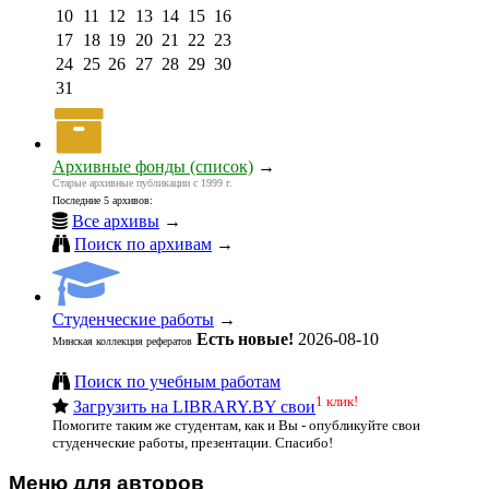
10
11
12
13
14
15
16
17
18
19
20
21
22
23
24
25
26
27
28
29
30
31
Архивные фонды (список)
→
Старые архивные публикации с 1999 г.
Последние 5 архивов:
Все архивы
→
Поиск по архивам
→
Студенческие работы
→
Есть новые!
2026-08-10
Минская коллекция рефератов
Поиск по учебным работам
1 клик!
Загрузить на LIBRARY.BY свои
Помогите таким же студентам, как и Вы - опубликуйте свои
студенческие работы, презентации. Спасибо!
Меню для авторов