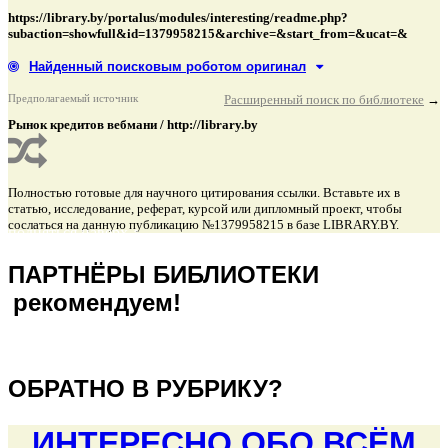
https://library.by/portalus/modules/interesting/readme.php?
subaction=showfull&id=1379958215&archive=&start_from=&ucat=&
Найденный поисковым роботом оригинал
Предполагаемый источник
Расширенный поиск по библиотеке
→
Рынок кредитов вебмани / http://library.by
Полностью готовые для научного цитирования ссылки. Вставьте их в
статью, исследование, реферат, курсой или дипломный проект, чтобы
сослаться на данную публикацию №1379958215 в базе LIBRARY.BY.
подняться наверх ↑
ПАРТНЁРЫ БИБЛИОТЕКИ
рекомендуем!
подняться наверх ↑
ОБРАТНО В РУБРИКУ?
ИНТЕРЕСНО ОБО ВСЁМ