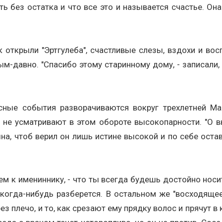
 без остатка и что все это и называется счастье. Она 
к открыли "Эртгулеба", счастливые слезы, вздохи и во
ым-давно. "Спасибо этому старинному дому, - записали,
ные события разворачиваются вокруг трехлетней Ман
, не усматривают в этом обороте высокопарности. "О в
, чтоб верил он лишь истине высокой и по себе остави
ем к имениннику, - что ты всегда будешь достойно носит
 когда-нибудь разберется. В остальном же "восходящее
ез плечо, и то, как срезают ему прядку волос и прячут 