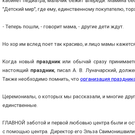
кабинет педиатра, мальчик бежит впереди. Мамина бе
"Детский мир", где ему, единственному покупателю, тор
- Теперь пошли, - говорит мама, - другие дети ждут.
Но хор им вслед поет так красиво, и лицо мамы кажетс
Когда новый
праздник
или обычай сразу принимаетс
настоящий
праздник
, писал А. В. Луначарский, дол
Также необходимо помнить, что
организация праздник
Церемониалы, о которых мы рассказали, и многие други
единственные.
ГЛАВНОЙ заботой и первой любовью центра были и ос
с помощью центра. Директор его Эльза Свимонишвили 