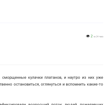
2
за 24 часа
а сморщенные кулачки платанов, и наутро из них уже
твенно остановиться, оглянуться и вспомнить какие-то
зафиксировали возросший поток людей, пожелавших