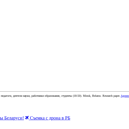
 педагоги, деятели науки, работники образования, студенты
(
18-50
).
Minsk, Belarus
.
Research paper
.
Agreem
 Беларуси!
Съемка с дрона в РБ