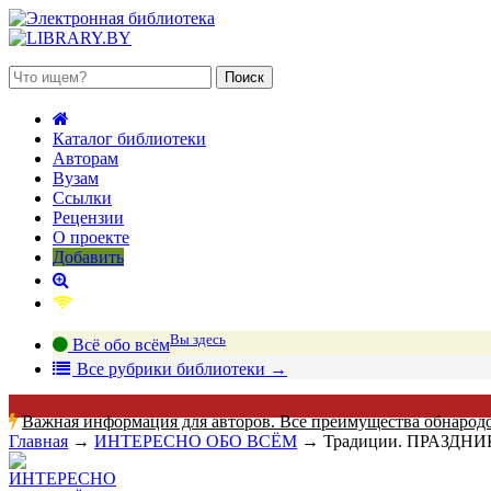
 августа 2026, четверг
Каталог библиотеки
Авторам
Вузам
Ссылки
Рецензии
О проекте
Добавить
Вы здесь
Всё обо всём
В
се рубрики библиотеки
→
Важная информация для авторов. Все преимущества обнарод
Главная
→
ИНТЕРЕСНО ОБО ВСЁМ
→
Традиции. ПРАЗДН