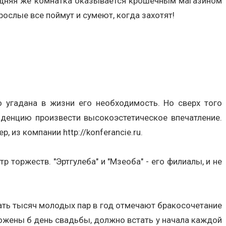
оседняя же комнатка оказывается крошечным магазином
зрослые все поймут и сумеют, когда захотят!
о угадана в жизни его необходимость. Но сверх того
тенденцию произвести высокоэстетическое впечатление.
, из компании http://konferancie.ru.
 торжеств. "Эртгулеба" и "Мзеоба" - его филиалы, и не
ть тысяч молодых пар в год отмечают бракосочетание
ожены б день свадьбы, должно встать у начала каждой