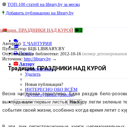
ТОП-100 статей на library.by за месяц
Добавить публикацию на library.by
радиции. ПРАЗДНИКИ НАД КУРОЙ
2
Автор(ы):
Т. ЧАНТУРИЯ
Публикатор:
БЦБ LIBRARY.BY
Печать
Опубликовано в библиотеке:
2012-10-16
(номер депонирования
Источник:
http://library.by
→
Автору
Традиции. ПРАЗДНИКИ НАД КУРОЙ
Редактировать
Удалить
Новая публикация?
ИНТЕРЕСНО ОБО ВСЁМ
Весна наступала торопливо. Едва раздув бело-розов
Другие рубрики (список)
выглядывали первые листья. На Куру легли зеленые те
события своей жизни, особенно когда время летит с ку
В эти дни регистрационные книги церемониальных