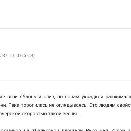
: BY-1350376749)
ые огни яблонь и слив, по ночам украдкой разжимал
ни. Река торопилась не оглядываясь. Это людям свойс
рьерской скоростью такой весны...
 домиков на тбилисской площади Рике над Курой 