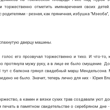
 торжественно отметить имянаречения своих детей
й с родителями - резная, как пряничная, избушка "Мзеоба
распахнутую дверцу машины.
 голос его прозвучал торжественно и тихо. И что-то, 
но протянула мужу руку, а в лице ее было смущение. До
И тут с балкона грянул свадебный марш Мендельсона. М
едено не было. Значит, теперь лично для них - Юрия В
оржество, а камин и вязки сухих трав создавали уют 
 печать в памятном свидетельстве о серебряном дне - 