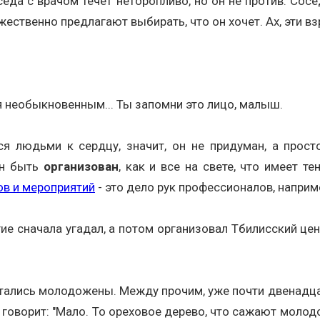
седа с врачом течет неторопливо, но он не против. С
жественно предлагают выбирать, что он хочет. Ах, эти в
я необыкновенным... Ты запомни это лицо, малыш.
я людьми к сердцу, значит, он не придуман, а прост
жен быть
организован
, как и все на свете, что имеет 
ов и мероприятий
- это дело рук профессионалов, например
е сначала угадал, а потом организовал Тбилисский центр
тались молодожены. Между прочим, уже почти двенадца
говорит: "Мало. То ореховое дерево, что сажают молод