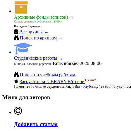
Архивные фонды (список)
→
Старые архивные публикации с 1999 г.
Последние 5 архивов:
Все архивы
→
Поиск по архивам
→
Студенческие работы
→
Есть новые!
2026-08-06
Минская коллекция рефератов
Поиск по учебным работам
1 клик!
Загрузить на LIBRARY.BY свои
Помогите таким же студентам, как и Вы - опубликуйте свои студенчес
Меню для авторов
Добавить статью