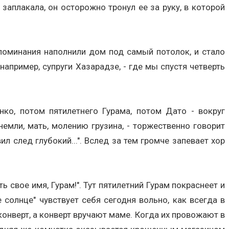
заплакала, он осторожно тронул ее за руку, в которой
споминания наполнили дом под самый потолок, и стало
 например, супруги Хазарадзе, - где мы спустя четверть
ко, потом пятилетнего Гурама, потом Дато - вокруг
немли, мать, молению грузина, - торжественно говорит
л след глубокий...". Вслед за тем громче запевает хор
ь свое имя, Гурам!". Тут пятилетний Гурам покраснеет и
 солнце" чувствует себя сегодня вольно, как всегда в
в конверт, а конверт вручают маме. Когда их провожают в