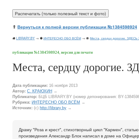
⇑
Вернуться к полной версии публикации №1384598924
LIBRARY.BY
→
ИНТЕРЕСНО ОБО ВСЁМ
→
Места, сердцу дорогие. ЗДЕС
публикация №1384598924, версия для печати
Места, сердцу дорогие.
Дата публикации:
16 ноября 2013
Автор:
С. КРАЮХИН
→
Публикатор:
БЦБ LIBRARY.BY (номер депонирования: BY-138459
Рубрика:
ИНТЕРЕСНО ОБО ВСЁМ
→
Источник:
(c)
http://library.by
→
Драму "Роза и крест", стихотворный цикл "Кармен", стать
произведения Александр Блок написал в доме на Офицер