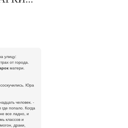
а улицу:
трах от города.
арок
матери.
 соскучились. Юра
надцать человек. -
 где попало. Когда
не все ладно, и
мь классов и
могон, драки,