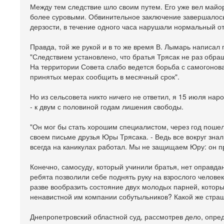
Между тем следствие шло своим путем. Его уже вел майор
более суровыми. Обвинительное заключение завершалось
дерзости, в течение одного часа нарушали нормальный от
Правда, той же рукой и в то же время В. Лымарь написал
"Следствием установлено, что братья Трясак не раз обра
На территории Совета слабо ведется борьба с самогонов
принятых мерах сообщить в месячный срок".
Но из сельсовета никто ничего не ответил, я 15 июля на
- к двум с половиной годам лишения свободы.
"Он мог бы стать хорошим специалистом, через год пошел
своем письме друзья Юры Трясака. - Ведь все вокруг знали
всегда на каникулах работал. Мы не защищаем Юру: он пр
Конечно, самосуду, который учинили братья, нет оправда
ребята позволили себе поднять руку на взрослого челове
разве вообразить состояние двух молодых парней, которы
ненавистной им компании собутыльников? Какой же страш
Днепропетровский областной суд, рассмотрев дело, опред