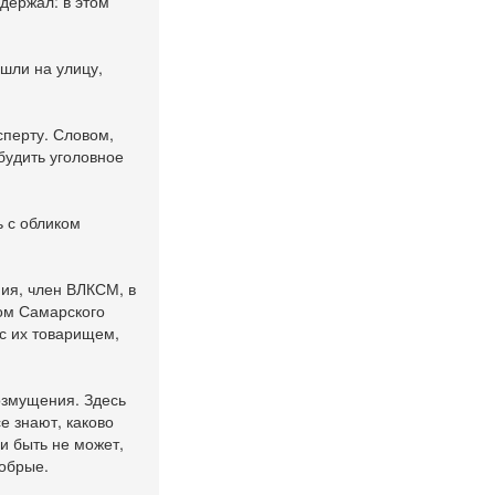
ыдержал: в этом
шли на улицу,
сперту. Словом,
будить уголовное
ь с обликом
ния, член ВЛКСМ, в
том Самарского
 с их товарищем,
возмущения. Здесь
е знают, каково
и быть не может,
добрые.