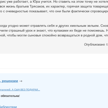
рис уже работает, а Юра учится. Но ставить на этом точку не хотел
 вся жизнь братьев Трясаков, их характер, горячая защита товарищ
это с очевидностью показывает, что они были фактически спровоцир
огда угодно может отравлять себя и других хмельным зельем. Снов
чили страшный урок и знают, что кулаками их беде не поможешь. Н
еной, чтобы могли сыновья спокойно возвращаться в родной дом, чт
Опубликовано 1
, рецензии
→
читателей. А СЫН ВЕЗ ПОДАРКИ...
Y
!
обязательна