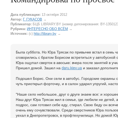
Дата публикации:
13 октября 2012
Автор:
Г. ГУКАСОВ
→
Публикатор:
БЦБ LIBRARY.BY (номер депонирования: BY-135012
Рубрика:
ИНТЕРЕСНО ОБО ВСЁМ
→
Источник:
(c)
http://library.by
→
Была суббота. Но Юра Трясак по привычке встал в семь ч
сговорились с братом Борисом встретиться у автобусной о
Юра ощупал сверток в авоське: вчера после занятий в у
Пришел домой. Зашел на
daru.kiev.ua
и заказал дополнит
Подошел Борис. Они сели в автобус. Городские окраины 
чуть приоткрыл форточку, и в салон ударил упругий, наст
"Наше село небольшое, друг о друге знаем все: и хорошее,
Наш друг Юра Трясак жил в семье, где любили не детей, а 
подрос, сам готовил себе еду, стирал. Свою беду он всяче
очень ему сочувствовали. Среди сверстников Юра пользо
уехал в Днепропетровск, в профтехучилище. Но домой Юру