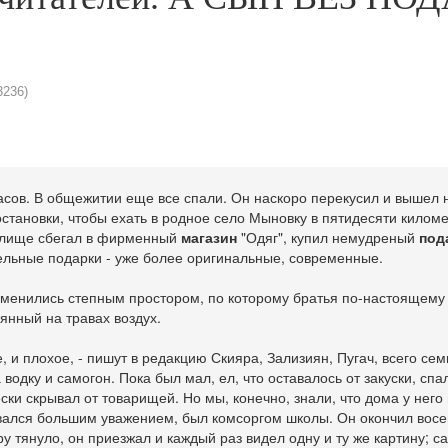
3236)
асов. В общежитии еще все спали. Он наскоро перекусил и вышел н
становки, чтобы ехать в родное село Мыновку в пятидесяти киломе
чилище сбегал в фирменный
магазин
"Одяг", купил немудреный
под
ельные подарки - уже более оригинальные, современные.
сменились степным простором, по которому братья по-настоящему
оянный на травах воздух.
 и плохое, - пишут в редакцию Скияра, Зализиян, Пугач, всего сем
водку и самогон. Пока был мал, ел, что оставалось от закуски, спал
ски скрывал от товарищей. Но мы, конечно, знали, что дома у него 
вался большим уважением, был комсоргом школы. Он окончил восе
 тянуло, он приезжал и каждый раз видел одну и ту же картину; са