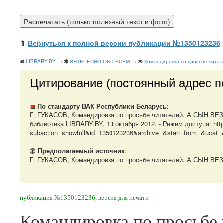
⇑
Вернуться к полной версии публикации №1350123236
LIBRARY.BY
→
ИНТЕРЕСНО ОБО ВСЁМ
→
Командировка по просьбе чита
Цитирование (постоянный адрес п
По стандарту ВАК Республики Беларусь
:
Г. ГУКАСОВ, Командировка по просьбе читателей. А СЫН ВЕЗ 
библиотека LIBRARY.BY, 13 октября 2012. - Режим доступа: https:
subaction=showfull&id=1350123236&archive=&start_from=&ucat=&
Предполагаемый источник
:
Г. ГУКАСОВ, Командировка по просьбе читателей. А СЫН ВЕЗ ПОД
публикация №1350123236, версия для печати
Командировка по просьбе