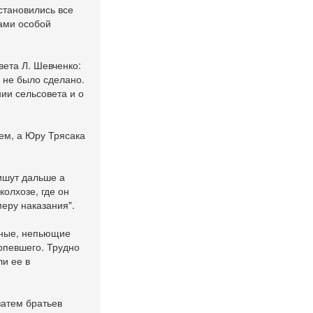
становились все
ами особой
вета Л. Шевченко:
о не было сделано.
ии сельсовета и о
рем, а Юру Трясака
пишут дальше а
колхозе, где он
меру наказания".
ирные, непьющие
ерпевшего. Трудно
ли ее в
затем братьев