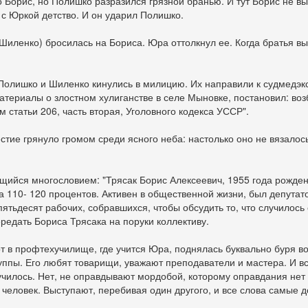
ло Борис, но Полишко разразился грязной бранью. И тут Борис не в
 с Юркой детство. И он ударил Полишко.
ленко) бросилась на Бориса. Юра оттолкнул ее. Когда братья вы
А Полишко и Шиленко кинулись в милицию. Их направили к судмедэк
атериалы о злостном хулиганстве в селе Мыновке, постановил: воз
статьи 206, часть вторая, Уголовного кодекса УССР".
естие грянуло громом среди ясного неба: настолько оно не вязалос
ющийся многословием: "Трясак Борис Алексеевич, 1955 года рожде
а 110- 120 процентов. Активен в общественной жизни, был депута
 пятьдесят рабочих, собравшихся, чтобы обсудить то, что случилось
едать Бориса Трясака на поруки коллективу.
вот в профтехучилище, где учится Юра, поднялась буквально буря 
руппы. Его любят товарищи, уважают преподаватели и мастера. И вс
лучилось. Нет, не оправдывают мордобой, которому оправдания нет 
 человек. Выступают, перебивая один другого, и все слова самые 