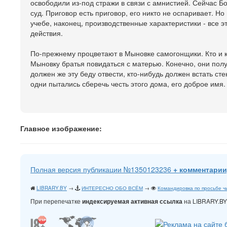
освободили из-под стражи в связи с амнистией. Сейчас Бо
суд. Приговор есть приговор, его никто не оспаривает. Но
учебе, наконец, производственные характеристики - все 
действия.
По-прежнему процветают в Мыновке самогонщики. Кто и к
Мыновку братья повидаться с матерью. Конечно, они полу
должен же эту беду отвести, кто-нибудь должен встать ст
одни пытались сберечь честь этого дома, его доброе имя.
Главное изображение:
Полная версия публикации №1350123236
+ комментарии
LIBRARY.BY
→
ИНТЕРЕСНО ОБО ВСЁМ
→
Командировка по просьбе 
При перепечатке
на LIBRARY.B
индексируемая активная ссылка