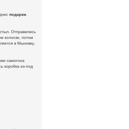
однес
подарки
.
остыл. Отправились
ом колхозе, потом
вляется в Мыновку,
ками самогона
ь коробка из-под