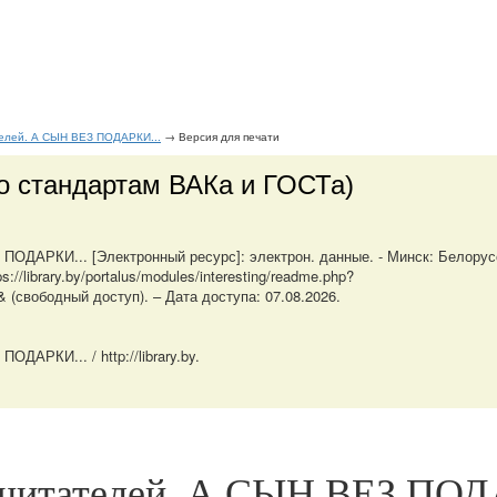
телей. А СЫН ВЕЗ ПОДАРКИ...
→ Версия для печати
о стандартам ВАКа и ГОСТа)
ПОДАРКИ... [Электронный ресурс]: электрон. данные. - Минск: Белору
//library.by/portalus/modules/interesting/readme.php?
 (свободный доступ). – Дата доступа: 07.08.2026.
АРКИ... / http://library.by.
 читателей. А СЫН ВЕЗ ПОД