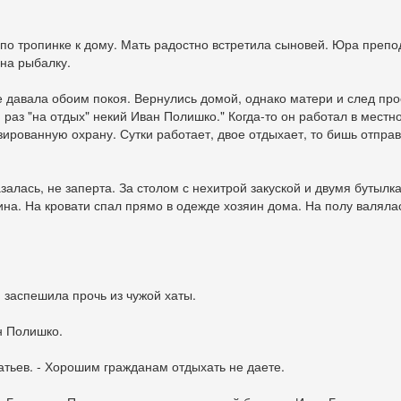
 по тропинке к дому. Мать радостно встретила сыновей. Юра преп
на рыбалку.
е давала обоим покоя. Вернулись домой, однако матери и след пр
 раз "на отдых" некий Иван Полишко." Когда-то он работал в местн
зированную охрану. Сутки работает, двое отдыхает, то бишь отпра
казалась, не заперта. За столом с нехитрой закуской и двумя бутыл
на. На кровати спал прямо в одежде хозяин дома. На полу валялас
 заспешила прочь из чужой хаты.
ан Полишко.
ратьев. - Хорошим гражданам отдыхать не даете.