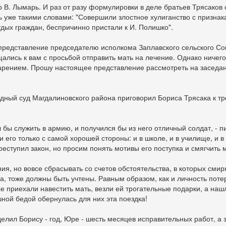
 В. Лымарь. И раз от разу формулировки в деле братьев Трясаков 
 уже такими словами: "Совершили злостное хулиганство с признак
дых граждан, беспричинно пристали к И. Полишко".
 представление председателю исполкома Заплавского сельского Со
щались к вам с просьбой отправить мать на лечение. Однако ничег
арением. Прошу настоящее представление рассмотреть на заседан
родный суд Магдалиновского района приговорил Бориса Трясака к т
 бы служить в армию, и получился бы из него отличный солдат, - 
 его только с самой хорошей стороны: и в школе, и в училище, и в 
еступил закон, но просим понять мотивы его поступка и смягчить 
ния, но вовсе сбрасывать со счетов обстоятельства, в которых см
ка, тоже должны быть учтены. Равным образом, как и личность пот
е приехали навестить мать, везли ей трогательные подарки, а наш
ной бедой обернулась для них эта поездка!
елил Борису - год, Юре - шесть месяцев исправительных работ, а 