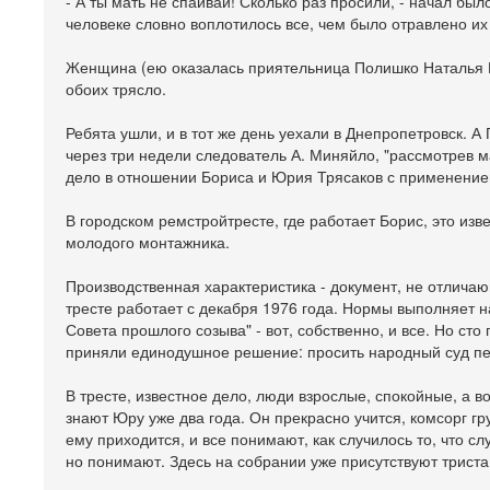
- А ты мать не спаивай! Сколько раз просили, - начал бы
человеке словно воплотилось все, чем было отравлено их
Женщина (ею оказалась приятельница Полишко Наталья Ши
обоих трясло.
Ребята ушли, и в тот же день уехали в Днепропетровск. 
через три недели следователь А. Миняйло, "рассмотрев м
дело в отношении Бориса и Юрия Трясаков с применением 
В городском ремстройтресте, где работает Борис, это изв
молодого монтажника.
Производственная характеристика - документ, не отлича
тресте работает с декабря 1976 года. Нормы выполняет н
Совета прошлого созыва" - вот, собственно, и все. Но сто
приняли единодушное решение: просить народный суд пер
В тресте, известное дело, люди взрослые, спокойные, а 
знают Юру уже два года. Он прекрасно учится, комсорг г
ему приходится, и все понимают, как случилось то, что с
но понимают. Здесь на собрании уже присутствуют триста