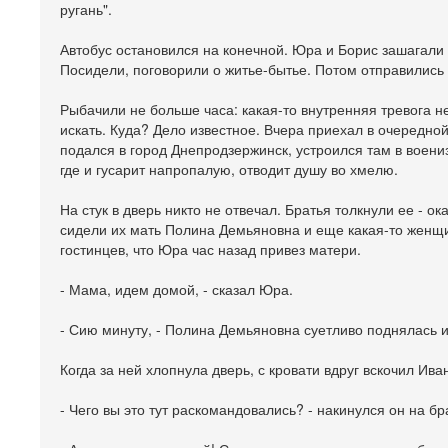
ругань".
Автобус остановился на конечной. Юра и Борис зашагали
Посидели, поговорили о житье-бытье. Потом отправились 
Рыбачили не больше часа: какая-то внутренняя тревога н
искать. Куда? Дело известное. Вчера приехал в очередной
подался в город Днепродзержинск, устроился там в воени
где и гусарит напропалую, отводит душу во хмелю.
На стук в дверь никто не отвечал. Братья толкнули ее - о
сидели их мать Полина Демьяновна и еще какая-то женщи
гостинцев, что Юра час назад привез матери.
- Мама, идем домой, - сказал Юра.
- Сию минуту, - Полина Демьяновна суетливо поднялась и
Когда за ней хлопнула дверь, с кровати вдруг вскочил Ив
- Чего вы это тут раскомандовались? - накинулся он на б