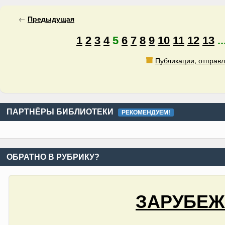
←
Предыдущая
1
2
3
4
5
6
7
8
9
10
11
12
13
..
Публикации, отправл
ПАРТНЁРЫ БИБЛИОТЕКИ
РЕКОМЕНДУЕМ!
ОБРАТНО В РУБРИКУ?
ЗАРУБЕЖ