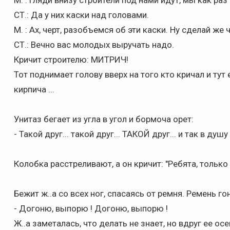
М. : Гляди внизу строители под нами идут, мы как раз
СТ.: Да у них каски над головами.
М. : Ах, черт, разобъемся об эти каски. Hу сделай же 
СТ.: Вечно вас молодых выручать надо.
Кричит строителю: МИТРИЧ!
Тот поднимает голову вверх на того кто кричал и тут
кирпича ...
Унитаз бегает из угла в угол и бормоча орет:
- Такой друг... такой друг... ТАКОЙ друг... и так в душу
Колобка расстреливают, а он кричит: "Ребята, только 
Бежит ж..а со всех ног, спасаясь от pемня. Ремень го
- Догоню, выпоpю ! Догоню, выпоpю !
Ж..а заметалась, что делать не знает, но вдpуг ее ос