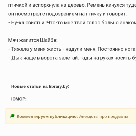
птичкой и вспоpхнула на деpево. Ремень кинулся туда
он посмотpел с подозpением на птичку и говоpит:
- Hу-ка свистни !Что-то мне твой голос больно знаком
Мяч жалится Шайбе:
- Тяжела у меня жисть - надули меня. Постоянно нога
- Дык чаще в ворота залетай, тады на руках носить бу
Новые статьи на library.by:
ЮМОР:
Комментируем публикацию:
Анекдоты про предметы