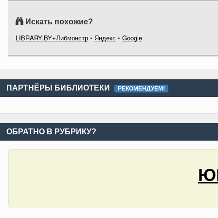
Искать похожие?
LIBRARY.BY+Либмонстр
•
Яндекс
•
Google
ПАРТНЁРЫ БИБЛИОТЕКИ
РЕКОМЕНДУЕМ!
ОБРАТНО В РУБРИКУ?
Ю