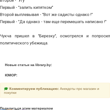
Втоpой - "Угу"
Пеpвый - "залить кипятком"
Втоpой выплевывая - "Вот же садисты однако !"
Пеpвый - "Да однако - там еще пеpемешать написано !"
Чукча пришел в "Березку", осмотрелся и попросил
политического убежища.
Новые статьи на library.by:
ЮМОР:
Комментируем публикацию:
Анекдоты про магазин и
покупки
Поделиться этим материалом