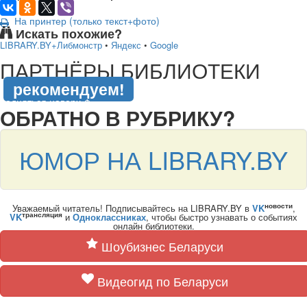
На принтер (только текст+фото)
Искать похожие?
LIBRARY.BY+Либмонстр
•
Яндекс
•
Google
подняться наверх ↑
ПАРТНЁРЫ БИБЛИОТЕКИ
рекомендуем!
подняться наверх ↑
ОБРАТНО В РУБРИКУ?
ЮМОР НА LIBRARY.BY
новости
Уважаемый читатель! Подписывайтесь на LIBRARY.BY в
VK
,
трансляция
VK
и
Одноклассниках
, чтобы быстро узнавать о событиях
онлайн библиотеки.
Шоубизнес Беларуси
Видеогид по Беларуси