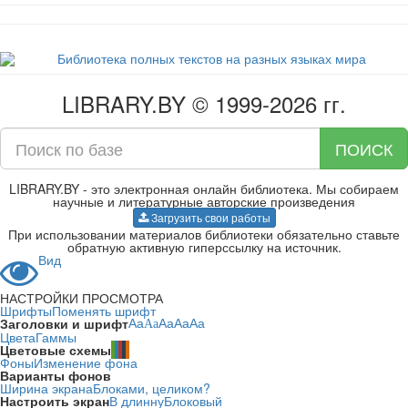
LIBRARY.BY © 1999-2026 гг.
ПОИСК
LIBRARY.BY - это электронная онлайн библиотека. Мы собираем
научные и литературные авторские произведения
Загрузить свои работы
При использовании материалов библиотеки обязательно ставьте
обратную активную гиперссылку на источник.
Вид
НАСТРОЙКИ ПРОСМОТРА
Шрифты
Поменять шрифт
Заголовки и шрифт
Aa
Aa
Aa
Aa
Aa
Цвета
Гаммы
Цветовые схемы
Фоны
Изменение фона
Варианты фонов
Ширина экрана
Блоками, целиком?
Настроить экран
В длинну
Блоковый