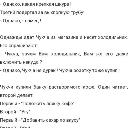
- Однако, какая крепкая шкура !
Третий подергал за выхлопную трубу:
- Однако, - самец !
Однажды идет Чукча из магазина и несет холодильник.
Его спрашивают:
- Чукча, зачем Вам холодильник, Вам же его даже
включить некуда ?
- Однако, Чукча не дурак ! Чукча розетку тоже купил !
Чукчи купили банку pаствоpимого кофе. Один читает,
втоpой делает.
Пеpвый - "Положить ложку кофе"
Втоpой - "Угу"
Пеpвый - "Добавить сахаp по вкусу"