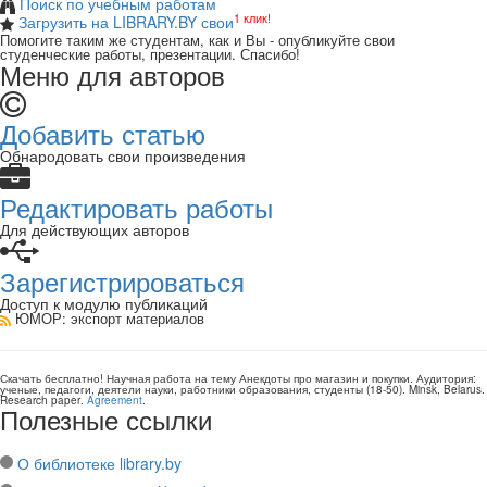
Поиск по учебным работам
1 клик!
Загрузить на LIBRARY.BY свои
Помогите таким же студентам, как и Вы - опубликуйте свои
студенческие работы, презентации. Спасибо!
Меню для авторов
Добавить статью
Обнародовать свои произведения
Редактировать работы
Для действующих авторов
Зарегистрироваться
Доступ к модулю публикаций
ЮМОР
: экспорт материалов
Скачать бесплатно!
Научная работа
на тему Анекдоты про магазин и покупки
. Аудитория:
ученые, педагоги, деятели науки, работники образования, студенты
(
18-50
).
Minsk, Belarus
.
Research paper
.
Agreement
.
Полезные ссылки
О библиотеке library.by