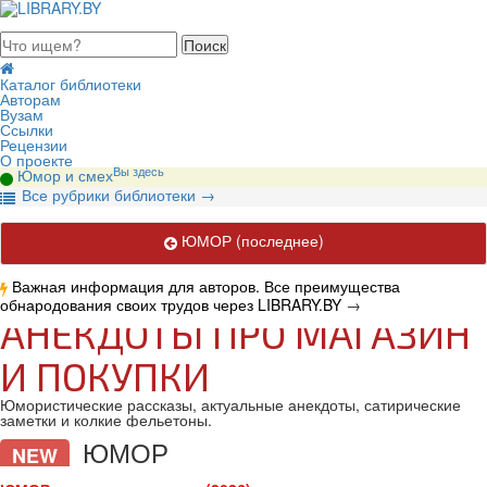
августа 2026, воскресенье
Каталог библиотеки
Авторам
Вузам
Ссылки
Рецензии
О проекте
Вы здесь
Юмор и смех
В
се рубрики библиотеки
→
ЮМОР
(последнее)
Важная информация для авторов. Все преимущества
обнародования своих трудов через LIBRARY.BY
→
АНЕКДОТЫ ПРО МАГАЗИН
И ПОКУПКИ
Юмористические рассказы, актуальные анекдоты, сатирические
заметки и колкие фельетоны.
ЮМОР
NEW