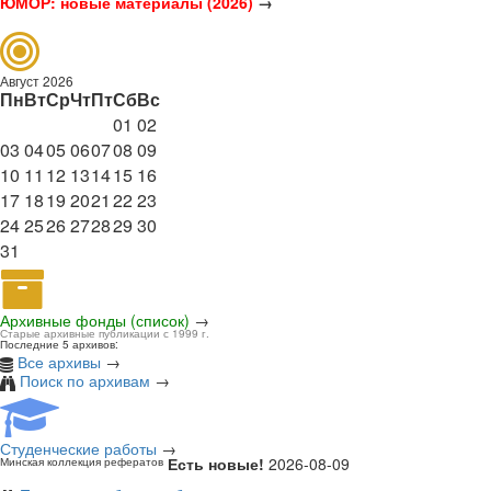
ЮМОР: новые материалы (2026)
→
Август 2026
Пн
Вт
Ср
Чт
Пт
Сб
Вс
01
02
03
04
05
06
07
08
09
10
11
12
13
14
15
16
17
18
19
20
21
22
23
24
25
26
27
28
29
30
31
Архивные фонды (список)
→
Старые архивные публикации с 1999 г.
Последние 5 архивов:
Все архивы
→
Поиск по архивам
→
Студенческие работы
→
Есть новые!
2026-08-09
Минская коллекция рефератов