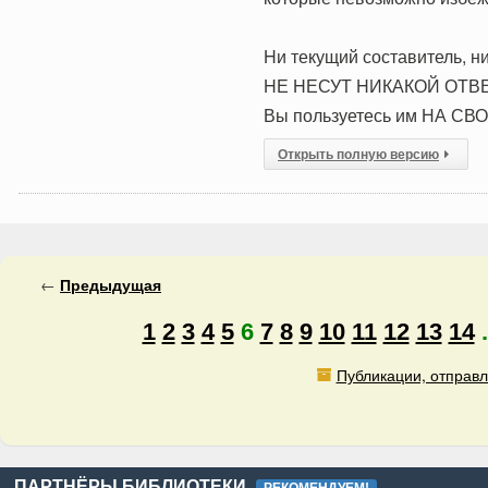
Hи текущий составитель, ни
HЕ HЕСУТ HИКАКОЙ ОТВЕ
Вы пользуетесь им НА СВ
Открыть полную версию
←
Предыдущая
1
2
3
4
5
6
7
8
9
10
11
12
13
14
.
Публикации, отправл
ПАРТНЁРЫ БИБЛИОТЕКИ