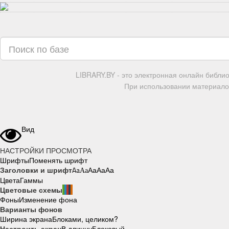
LIBRARY.BY - это электронная онлайн библи
При использовании материалов
Вид
НАСТРОЙКИ ПРОСМОТРА
Шрифты
Поменять шрифт
Заголовки и шрифт
Aa
Aa
Aa
Aa
Aa
Цвета
Гаммы
Цветовые схемы
Фоны
Изменение фона
Варианты фонов
Ширина экрана
Блоками, целиком?
Настроить экран
В длинну
Блоковый