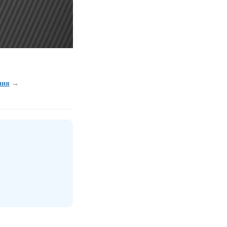
ния
→