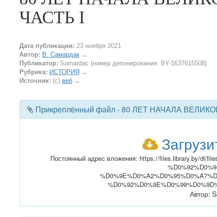
ЧАСТЬ I
Дата публикации:
23 ноября 2021
Автор:
В. Самардак
→
Публикатор:
Samardac (номер депонирования: BY-1637615508)
Рубрика:
ИСТОРИЯ
→
Источник:
(c)
веб
→
Прикреплённый файл - 80 ЛЕТ НАЧАЛА ВЕЛИК
Загрузи
Постоянный адрес вложения: https://files.librar
%D0%92%D0%9
%D0%9E%D0%A2%D0%95%D0%A7%D
%D0%92%D0%9E%D0%99%D0%9D%
Автор: 