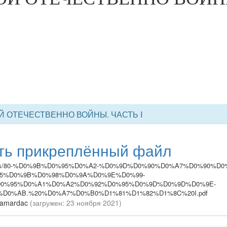
ОЙ ОТЕЧЕСТВЕННО ВОЙНЫ. ЧАСТЬ I
ть прикреплённый файл
y.by/dl/files/80-%D0%9B%D0%95%D0%A2-%D0%9D%D0%90%D0%A7%D0%90%
5%D0%9B%D0%98%D0%9A%D0%9E%D0%99-
0%95%D0%A1%D0%A2%D0%92%D0%95%D0%9D%D0%9D%D0%9E-
D0%AB.%20%D0%A7%D0%B0%D1%81%D1%82%D1%8C%20I.pdf
Samardac
(загружен: 23 ноября 2021)