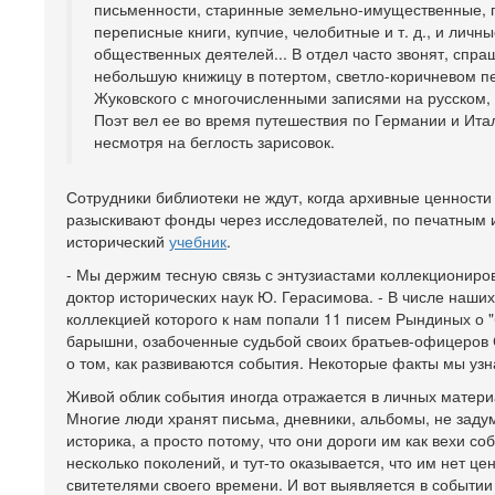
письменности, старинные земельно-имущественные, 
переписные книги, купчие, челобитные и т. д., и лич
общественных деятелей... В отдел часто звонят, спраш
небольшую книжицу в потертом, светло-коричневом пер
Жуковского с многочисленными записями на русском, 
Поэт вел ее во время путешествия по Германии и Ита
несмотря на беглость зарисовок.
Сотрудники библиотеки не ждут, когда архивные ценности 
разыскивают фонды через исследователей, по печатным и
исторический
учебник
.
- Мы держим тесную связь с энтузиастами коллекциониров
доктор исторических наук Ю. Герасимова. - В числе н
коллекцией которого к нам попали 11 писем Рындиных о "б
барышни, озабоченные судьбой своих братьев-офицеров 
о том, как развиваются события. Некоторые факты мы узн
Живой облик события иногда отражается в личных материа
Многие люди хранят письма, дневники, альбомы, не задум
историка, а просто потому, что они дороги им как вехи 
несколько поколений, и тут-то оказывается, что им нет це
свитетелями своего времени. И вот выявляется в событи