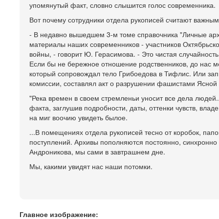
упомянутый факт, словно слышится голос современника.
Вот почему сотрудники отдела рукописей считают важным
- В недавно вышедшем 3-м томе справочника "Личные а
материалы наших современников - участников Октябрьск
войны, - говорит Ю. Герасимова. - Это чистая случайност
Если бы не бережное отношение родственников, до нас мо
который сопровождал тело Грибоедова в Тифлис. Или зап
комиссии, составлял акт о разрушении фашистами Ясной 
"Река времен в своем стремленьи уносит все дела людей.
факта, заглушив подробности, даты, оттенки чувств, влад
на миг воочию увидеть былое.
...В помещениях отдела рукописей тесно от коробок, пап
поступлений. Архивы пополняются постоянно, синхронно с 
Андроникова, мы сами в завтрашнем дне.
Мы, какими увидят нас наши потомки.
Главное изображение: