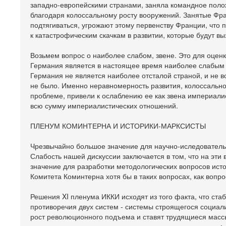
западно-европейскими странами, заняла командное полож
благодаря колоссальному росту вооружений. Занятые Фра
подтягиваться, угрожают этому первенству Франции, что 
к катастрофическим скачкам в развитии, которые будут в
Возьмем вопрос о наиболее слабом, звене. Это для оцен
Германия является в настоящее время наиболее слабым 
Германия не является наиболее отсталой страной, и не в
не было. Именно неравномерность развития, колоссально
проблеме, привели к ослаблению ее как звена империалис
всю сумму империалистических отношений.
ПЛЕНУМ КОМИНТЕРНА И ИСТОРИКИ-МАРКСИСТЫ
Чрезвычайно большое значение для научно-иследователь
Слабость нашей дискуссии заключается в том, что на э
значение для разработки методологических вопросов ис
Комитета Коминтерна хотя бы в таких вопросах, как вопро
Решения XI пленума ИККИ исходят из того факта, что ста
противоречия двух систем - системы строящегося социал
рост революционного подъема и ставят трудящиеся массы