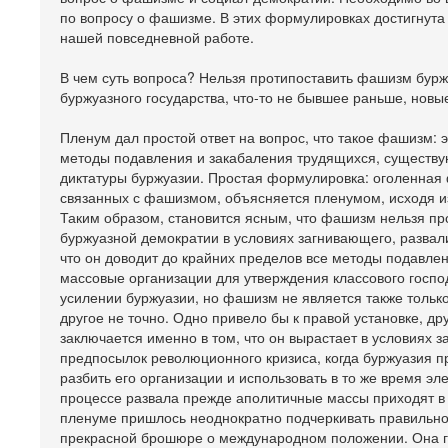
по вопросу о фашизме. В этих формулировках достигнута
нашей повседневной работе.
В чем суть вопроса? Нельзя протипоставить фашизм бур
буржуазного государства, что-то не бывшее раньше, нов
Пленум дал простой ответ на вопрос, что такое фашизм: 
методы подавления и закабаления трудящихся, существу
диктатуры буржуазии. Простая формулировка: оголенная 
связанных с фашизмом, объясняется пленумом, исходя из
Таким образом, становится ясным, что фашизм нельзя пр
буржуазной демократии в условиях загнивающего, развали
что он доводит до крайних пределов все методы подавле
массовые организации для утверждения классового госпо
усилении буржуазии, но фашизм не является также тольк
другое не точно. Одно привело бы к правой установке, д
заключается именно в том, что он вырастает в условиях 
предпосылок революционного кризиса, когда буржуазия п
разбить его организации и использовать в то же время эл
процессе развала прежде аполитичные массы приходят в
пленуме пришлось неоднократно подчеркивать правильност
прекрасной брошюре о международном положении. Она го