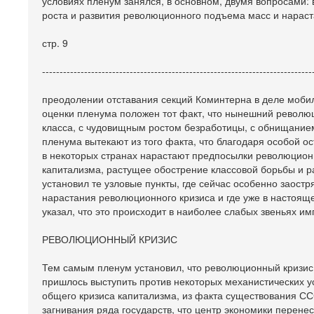
условиях пленум занялся, в основном, двумя вопросами:
роста и развития революционного подъема масс и нараст
стр. 9
-----------------------------------------------------------------------------
преодолении отставания секций Коминтерна в деле мобил
оценки пленума положен тот факт, что нынешний револю
класса, с чудовищным ростом безработицы, с обнищани
пленума вытекают из того факта, что благодаря особой о
в некоторых странах нарастают предпосылки революционн
капитализма, растущее обострение классовой борьбы и 
установил те узловые пункты, где сейчас особенно заостр
нарастания революционного кризиса и где уже в настоящ
указал, что это происходит в наиболее слабых звеньях и
РЕВОЛЮЦИОННЫЙ КРИЗИС
Тем самым пленум установил, что революционный кризис 
пришлось выступить против некоторых механистических ус
общего кризиса капитализма, из факта существования СС
загнивания ряда государств, что центр экономики перене