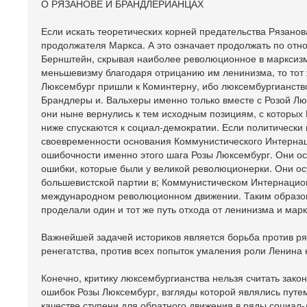
О РЯЗАНОВЕ И БРАНДЛЕРИАНЦАХ
Если искать теоретических корней предательства Рязанов
продолжателя Маркса. А это означает продолжать по отн
Бернштейн, скрывая наиболее революционное в марксизме
меньшевизму благодаря отрицанию им ленинизма, то тот
Люксембург пришли к Коминтерну, ибо люксембургианств
Брандлеры и. Вальхеры именно только вместе с Розой Лю
они ныне вернулись к тем исходным позициям, с которых Р
ниже спускаются к социал-демократии. Если политическ
своевременности основания Коммунистического Интернац
ошибочности именно этого шага Розы Люксембург. Они ос
ошибки, которые были у великой революционерки. Они осу
большевистской партии в; Коммунистическом Интернацио
международном революционном движении. Таким образом,
проделали один и тот же путь отхода от ленинизма и мар
Важнейшей задачей историков является борьба против ря
ренегатства, против всех попыток умаления роли Ленина 
Конечно, критику люксембургианства нельзя считать закон
ошибок Розы Люксембург, взгляды которой являлись путем
качестве ступени для обратного движения в ряды социал-