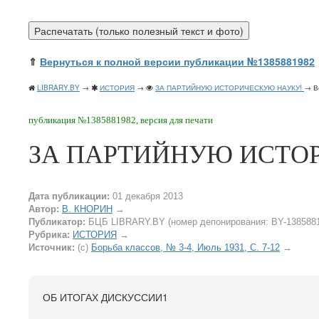
⇑
Вернуться к полной версии публикации №1385881982
LIBRARY.BY
→
ИСТОРИЯ
→
ЗА ПАРТИЙНУЮ ИСТОРИЧЕСКУЮ НАУКУ!
→ В
публикация №1385881982, версия для печати
ЗА ПАРТИЙНУЮ ИСТО
Дата публикации:
01 декабря 2013
Автор:
В. КНОРИН
→
Публикатор:
БЦБ LIBRARY.BY (номер депонирования: BY-138588
Рубрика:
ИСТОРИЯ
→
Источник:
(c)
Борьба классов, № 3-4, Июль 1931, C. 7-12
→
ОБ ИТОГАХ ДИСКУССИИ1