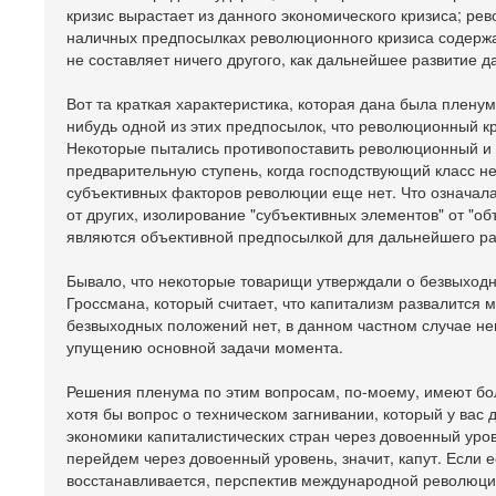
кризис вырастает из данного экономического кризиса; р
наличных предпосылках революционного кризиса содерж
не составляет ничего другого, как дальнейшее развитие 
Вот та краткая характеристика, которая дана была пленум
нибудь одной из этих предпосылок, что революционный к
Некоторые пытались противопоставить революционный и п
предварительную ступень, когда господствующий класс не
субъективных факторов революции еще нет. Что означал
от других, изолирование "субъективных элементов" от "о
являются объективной предпосылкой для дальнейшего ра
Бывало, что некоторые товарищи утверждали о безвыходн
Гроссмана, который считает, что капитализм развалится м
безвыходных положений нет, в данном частном случае нев
упущению основной задачи момента.
Решения пленума по этим вопросам, по-моему, имеют бо
хотя бы вопрос о техническом загнивании, который у вас 
экономики капиталистических стран через довоенный уро
перейдем через довоенный уровень, значит, капут. Если е
восстанавливается, перспектив международной революции 