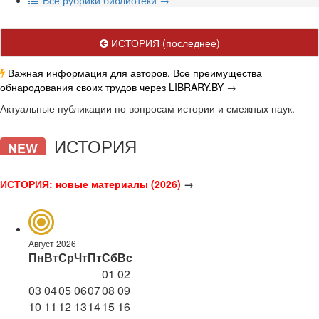
В
се рубрики библиотеки
→
ИСТОРИЯ
(последнее)
Важная информация для авторов. Все преимущества
обнародования своих трудов через LIBRARY.BY
→
Актуальные публикации по вопросам истории и смежных наук.
ИСТОРИЯ
NEW
ИСТОРИЯ: новые материалы (2026)
→
Август 2026
Пн
Вт
Ср
Чт
Пт
Сб
Вс
01
02
03
04
05
06
07
08
09
10
11
12
13
14
15
16