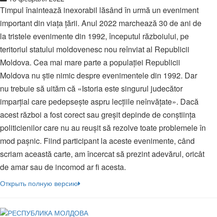
Timpul înaintează inexorabil lăsând în urmă un eveniment
important din viața țării. Anul 2022 marchează 30 de ani de
la tristele evenimente din 1992, începutul războiului, pe
teritoriul statului moldovenesc nou reînviat al Republicii
Moldova. Cea mai mare parte a populației Republicii
Moldova nu știe nimic despre evenimentele din 1992. Dar
nu trebuie să uităm că «Istoria este singurul judecător
imparțial care pedepsește aspru lecțiile neînvățate». Dacă
acest război a fost corect sau greșit depinde de conștiința
politicienilor care nu au reușit să rezolve toate problemele în
mod pașnic. Fiind participant la aceste evenimente, când
scriam această carte, am încercat să prezint adevărul, oricât
de amar sau de incomod ar fi acesta.
Открыть полную версию