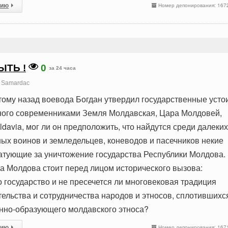
сию
Номер депонирования: 167
ЫТЬ !
0
за 24 часа
Samardac
 тому назад воевода Богдан утвердил государственные усто
ного современниками Земля Молдавская, Цара Молдовей,
oldavia, мог ли он предположить, что найдутся среди далеких
ных воинов и земледельцев, коневодов и пасечников некие
ратующие за уничтожение государства Республики Молдова.
а Молдова стоит перед лицом исторического вызова:
о государство и не пресечется ли многовековая традиция
тельства и сотрудничества народов и этносов, сплотившихс
енно-образующего молдавского этноса?
сию
Номер депонирования: 167