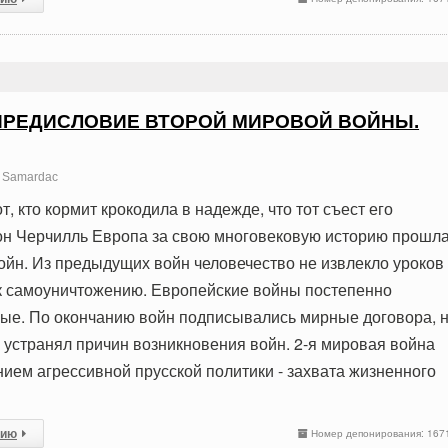
ПРЕДИСЛОВИЕ ВТОРОЙ МИРОВОЙ ВОЙНЫ.
Samardac
т, кто кормит крокодила в надежде, что тот съест его
он Черчилль Европа за свою многовековую историю прошл
ойн. Из предыдущих войн человечество не извлекло уроков
к самоуничтожению. Европейские войны постепенно
ые. По окончанию войн подписывались мирные договора, 
е устранял причин возникновения войн. 2-я мировая война
ием агрессивной прусской политики - захвата жизненного
сию
Номер депонирования: 167