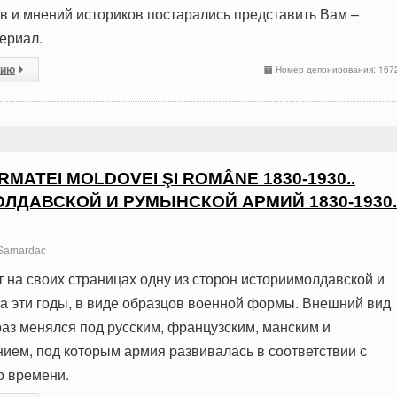
ов и мнений историков постарались представить Вам –
ериал.
сию
Номер депонирования: 167
MATEI MOLDOVEI ŞI ROMÂNE 1830-1930..
ЛДАВСКОЙ И РУМЫНСКОЙ АРМИЙ 1830-1930.
Samardac
т на своих страницах одну из сторон историимолдавской и
а эти годы, в виде образцов военной формы. Внешний вид
аз менялся под русским, французским, манским и
ием, под которым армия развивалась в соответствии с
о времени.