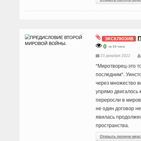
ЭКСКЛЮЗИВ
0
за 24 часа
23 декабря 2022
"Миротворец-это то
последним". Уинст
через множество в
упрямо двигалось 
переросли в миров
не один договор н
явилась продолжен
пространства.
Открыть полную вер