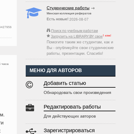
Студенческие работы
→
Минская коллекция рефератов
Есть новые!
2026-08-07
4427956
Поиск по учебным работам
1 клик!
Загрузить на LIBRARY.BY свои
Помогите таким же студентам, как и
Вы - опубликуйте свои студенческие
работы, презентации. Спасибо!
4 часа
МЕНЮ ДЛЯ АВТОРОВ
Добавить статью
Обнародовать свои произведения
Редактировать работы
м.
Для действующих авторов
ти
х
Зарегистрироваться