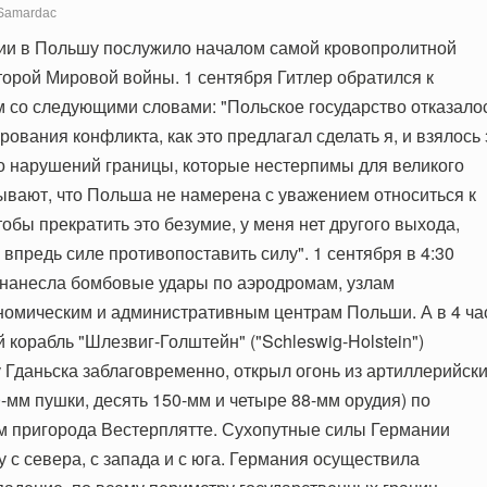
Samardac
ии в Польшу послужило началом самой кровопролитной
торой Мировой войны. 1 сентября Гитлер обратился к
 со следующими словами: "Польское государство отказало
рования конфликта, как это предлагал сделать я, и взялось 
ко нарушений границы, которые нестерпимы для великого
зывают, что Польша не намерена с уважением относиться к
обы прекратить это безумие, у меня нет другого выхода,
 впредь силе противопоставить силу". 1 сентября в 4:30
нанесла бомбовые удары по аэродромам, узлам
номическим и административным центрам Польши. А в 4 ча
 корабль "Шлезвиг-Голштейн" ("Schleswig-Holstein")
 Гданьска заблаговременно, открыл огонь из артиллерийск
-мм пушки, десять 150-мм и четыре 88-мм орудия) по
м пригорода Вестерплятте. Сухопутные силы Германии
 с севера, с запада и с юга. Германия осуществила