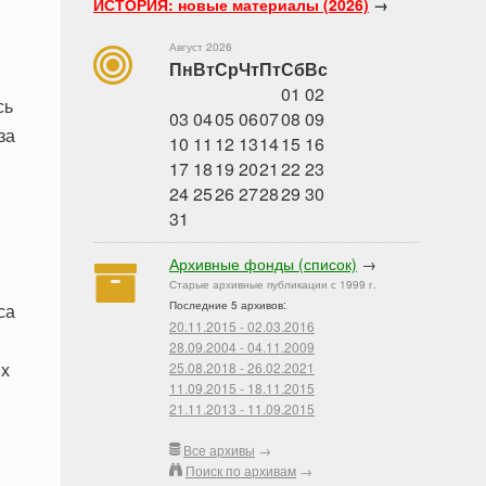
ИСТОРИЯ: новые материалы (2026)
→
Август 2026
Пн
Вт
Ср
Чт
Пт
Сб
Вс
01
02
сь
03
04
05
06
07
08
09
за
10
11
12
13
14
15
16
17
18
19
20
21
22
23
24
25
26
27
28
29
30
31
Архивные фонды (список)
→
Старые архивные публикации с 1999 г.
Последние 5 архивов:
са
20.11.2015 - 02.03.2016
28.09.2004 - 04.11.2009
их
25.08.2018 - 26.02.2021
11.09.2015 - 18.11.2015
21.11.2013 - 11.09.2015
Все архивы
→
Поиск по архивам
→