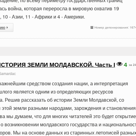
адение, по всему периметру государственных границ
ась война, которая переросла в мировую охватив 19
10 - Азии, 11 - Африки и 4 - Америки.
сию
Номер депонирования: 167
ИСТОРИЯ ЗЕМЛИ МОЛДАВСКОЙ. Часть I
4
за 2
Samardac
важнейшим средством создания нации, а интерпретация
шлого является одним из определяющих ресурсов
а. Решив рассказать об истории Земли Молдавской, со
 этой земли разными народами, зарождения и становления
а мы думаем, что для многих читателей это будет открытие
 о возникновении молдавского государства и национальнос
оров. Мы на основе данных из старинных летописей разны