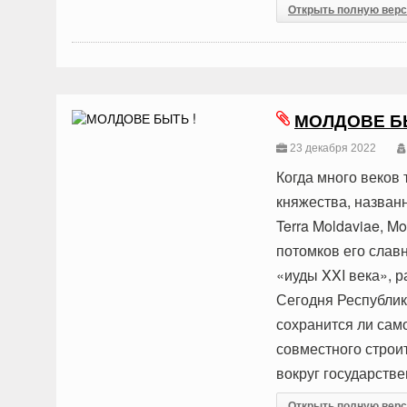
Открыть полную вер
МОЛДОВЕ Б
23 декабря 2022
Когда много веков
княжества, назван
Terra Moldaviae, M
потомков его слав
«иуды XXI века», 
Сегодня Республик
сохранится ли сам
совместного строи
вокруг государств
Открыть полную вер