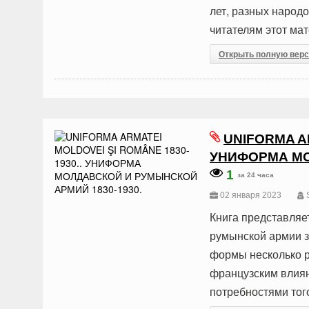
лет, разных народ
читателям этот мат
Открыть полную вер
UNIFORMA AR
УНИФОРМА МО
1
за 24 часа
02 января 2023
Книга представляе
румынской армии з
формы несколько р
французским влиян
потребностями тог