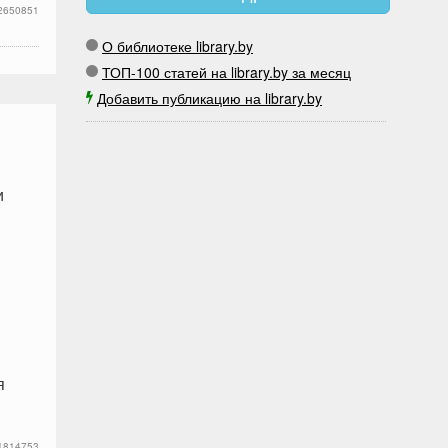
2650851
О библиотеке library.by
ТОП-100 статей на library.by за месяц
Добавить публикацию на library.by
и
я
1814753