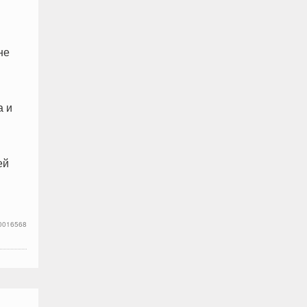
не
а и
ей
0016568