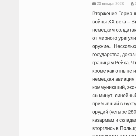
23 января 2023
Вторжение Герман
войны XX века – В
немецким солдатам
от мирного урегули
оружие... Несколь
государства, дока
границам Рейха. Чт
кроме как отныне и
немецкая авиация 
коммуникаций, эко
45 минут, линейный
прибывший в бухту
орудий (четыре 280
казармам и склада
вторглись в Польшу