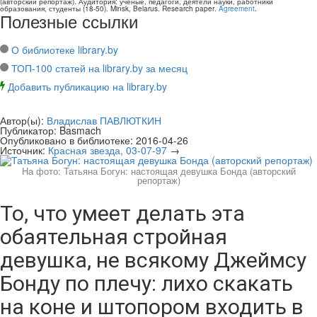
(авторский репортаж)
. Аудитория:
ученые, педагоги, деятели науки, работники
образования, студенты
(
18-50
).
Minsk, Belarus
.
Research paper
.
Agreement
.
Полезные ссылки
О библиотеке library.by
ТОП-100 статей на library.by за месяц
Добавить публикацию на library.by
Автор(ы):
Владислав ПАВЛЮТКИН
Публикатор:
Basmach
Опубликовано в библиотеке:
2016-04-26
Источник:
Красная звезда, 03-07-97
→
На фото: Татьяна Богун: настоящая девушка Бонда (авторский
репортаж)
То, что умеет делать эта
обаятельная стройная
девушка, не всякому Джеймсу
Бонду по плечу: лихо скакать
на коне и штопором входить в