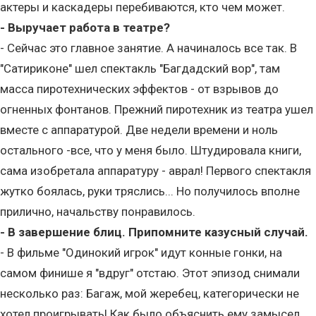
актеры и каскадеры перебиваются, кто чем может.
- Выручает работа в театре?
- Сейчас это главное занятие. А начиналось все так. В
"Сатириконе" шел спектакль "Багдадский вор", там
масса пиротехнических эффектов - от взрывов до
огненных фонтанов. Прежний пиротехник из театра ушел
вместе с аппаратурой. Две недели времени и ноль
остального -все, что у меня было. Штудировала книги,
сама изобретала аппаратуру - аврал! Первого спектакля
жутко боялась, руки тряслись... Но получилось вполне
прилично, начальству понравилось.
- В завершение блиц. Припомните казусный случай.
- В фильме "Одинокий игрок" идут конные гонки, на
самом финише я "вдруг" отстаю. Этот эпизод снимали
несколько раз: Багаж, мой жеребец, категорически не
хотел проигрывать! Как было объяснить ему замысел