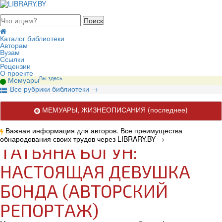
августа 2026, четверг
Каталог библиотеки
Авторам
Вузам
Ссылки
Рецензии
О проекте
Вы здесь
Мемуары
В
се рубрики библиотеки
→
МЕМУАРЫ, ЖИЗНЕОПИСАНИЯ
(последнее)
Важная информация для авторов. Все преимущества
обнародования своих трудов через LIBRARY.BY
→
ТАТЬЯНА БОГУН:
НАСТОЯЩАЯ ДЕВУШКА
БОНДА (АВТОРСКИЙ
РЕПОРТАЖ)