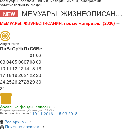
Мемуары, воспоминания, истории жизни, биографии
замечательных людей.
МЕМУАРЫ, ЖИЗНЕОПИСАНИЯ
NEW
МЕМУАРЫ, ЖИЗНЕОПИСАНИЯ: новые материалы (2026)
→
Август 2026
Пн
Вт
Ср
Чт
Пт
Сб
Вс
01
02
03
04
05
06
07
08
09
10
11
12
13
14
15
16
17
18
19
20
21
22
23
24
25
26
27
28
29
30
31
Архивные фонды (список)
→
Старые архивные публикации с 1999 г.
19.11.2016 - 15.03.2018
Последние 5 архивов:
Все архивы
→
Поиск по архивам
→