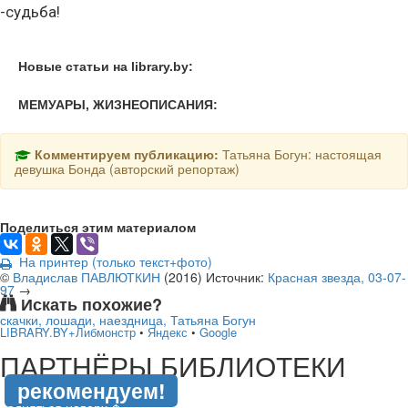
-судьба!
Новые статьи на library.by:
МЕМУАРЫ, ЖИЗНЕОПИСАНИЯ:
Комментируем публикацию:
Татьяна Богун: настоящая
девушка Бонда (авторский репортаж)
Поделиться этим материалом
На принтер (только текст+фото)
©
Владислав ПАВЛЮТКИН
(
2016
)
Источник:
Красная звезда, 03-07-
97
→
Искать похожие?
скачки, лошади, наездница, Татьяна Богун
LIBRARY.BY+Либмонстр
•
Яндекс
•
Google
подняться наверх ↑
ПАРТНЁРЫ БИБЛИОТЕКИ
рекомендуем!
подняться наверх ↑